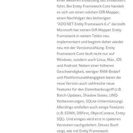
einer weiteren Entlastung des Entwicklers
führt. Bei Entity Framework Core handelt
es sich um einen solchen O/R-Mapper,
einen Nachfolger des bisherigen
"ADO.NET Entity Framework 6.x" darstellt.
Microsoft hat seinen O/R Mapper Entity
Framework in weiten Teilen neu
implementiert und beginnt daher wieder
neu mit der Versionszählung. Entity
Framework Core läuft nicht nur auf
Windows, sondern auch Linux, Mac, iOS
und Android. Neben einer höheren
Geschwindigkeit, weniger RAM-Bedarf
und Plattformunabhängigkeit bietet die
neue Version auch zahlreiche neue
Features für den Datenbankzugriff (z.B.
Batch-Updates, Shadow States, LINQ-
Verbesserungen, SQLite-Unterstützung).
Allerdings entfallen auch einige Features
(z.B. EDMX, DBFirst, ObjectContext, Entity
SQL). Und einiges wird erst in späteren
Versionen nachgeliefert. Dieses Buch
zeigt, wie mit Entity Framework