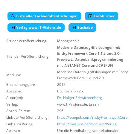
Über uns
Suche
Liste aller Fachveröffentlichungen
Fachbücher
Verlag www.IT-Visions.de
Buchabo
Art der Veröffentlichung:
Monographie
Moderne Datenzugriffslösungen mit
Entity Framework Core 1.1.2 und 2.0-
Titel der Veröffentlichung:
Preview2: Datenbankprogrammierung
mit .NET/.NET Core und C# (PDF)
Moderne Datenzugriffslösungen mit Entity
Medium:
Framework Core 1.x und 2.0
Erscheinungsjahr:
2017
Ausgabe:
Buchversion 2.x
Autor(en):
Dr. Holger Schwichtenberg
Verlag:
www.IT-Visions.de
,
Essen
Anzahl Seiten:
296
Link zur Veröffentlichung:
https://leanpub.com/EntityFrameworkCore
Link zum Verlag:
https://it-visions.de/Produkte/Verlag
Abstrakt:
Um die Handhabung von relationalen