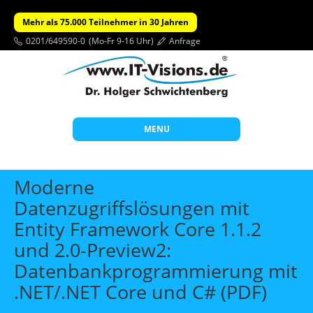
Mehr als 75.000 Teilnehmer in 30 Jahren
0201/649590-0
(Mo-Fr 9-16 Uhr)
Anfrage
MENU
Start
Moderne
Themen
Datenzugriffslösungen mit
Entity Framework Core 1.1.2
Beratung
und 2.0-Preview2:
Individuelle Schulungen
Datenbankprogrammierung mit
Offene Seminare
.NET/.NET Core und C# (PDF)
Wissen