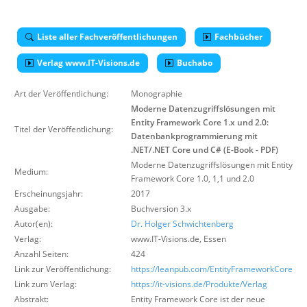
Über uns
Suche
Liste aller Fachveröffentlichungen
Fachbücher
Verlag www.IT-Visions.de
Buchabo
Art der Veröffentlichung:
Monographie
Moderne Datenzugriffslösungen mit
Entity Framework Core 1.x und 2.0:
Titel der Veröffentlichung:
Datenbankprogrammierung mit
.NET/.NET Core und C# (E-Book - PDF)
Moderne Datenzugriffslösungen mit Entity
Medium:
Framework Core 1.0, 1,1 und 2.0
Erscheinungsjahr:
2017
Ausgabe:
Buchversion 3.x
Autor(en):
Dr. Holger Schwichtenberg
Verlag:
www.IT-Visions.de
,
Essen
Anzahl Seiten:
424
Link zur Veröffentlichung:
https://leanpub.com/EntityFrameworkCore
Link zum Verlag:
https://it-visions.de/Produkte/Verlag
Abstrakt:
Entity Framework Core ist der neue