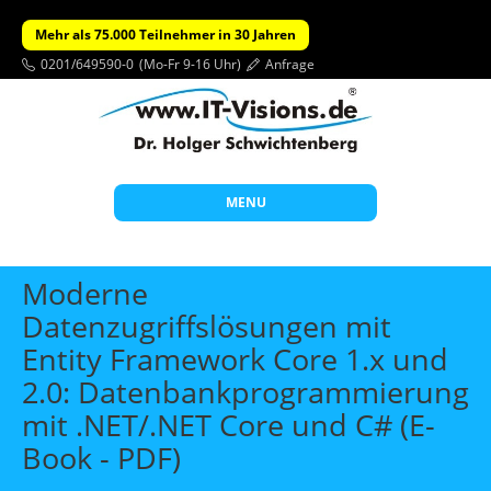
Mehr als 75.000 Teilnehmer in 30 Jahren
0201/649590-0
(Mo-Fr 9-16 Uhr)
Anfrage
MENU
Start
Moderne
Themen
Datenzugriffslösungen mit
Entity Framework Core 1.x und
Beratung
2.0: Datenbankprogrammierung
Individuelle Schulungen
mit .NET/.NET Core und C# (E-
Offene Seminare
Book - PDF)
Wissen