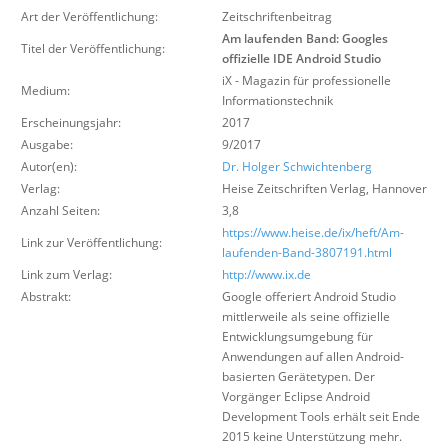
Über uns
Art der Veröffentlichung:
Zeitschriftenbeitrag
Am laufenden Band: Googles
Titel der Veröffentlichung:
Suche
offizielle IDE Android Studio
iX - Magazin für professionelle
Medium:
Informationstechnik
Erscheinungsjahr:
2017
Ausgabe:
9/2017
Autor(en):
Dr. Holger Schwichtenberg
Verlag:
Heise Zeitschriften Verlag
,
Hannover
Anzahl Seiten:
3,8
https://www.heise.de/ix/heft/Am-
Link zur Veröffentlichung:
laufenden-Band-3807191.html
Link zum Verlag:
http://www.ix.de
Abstrakt:
Google offeriert Android Studio
mittlerweile als seine offizielle
Entwicklungsumgebung für
Anwendungen auf allen Android-
basierten Gerätetypen. Der
Vorgänger Eclipse Android
Development Tools erhält seit Ende
2015 keine Unterstützung mehr.