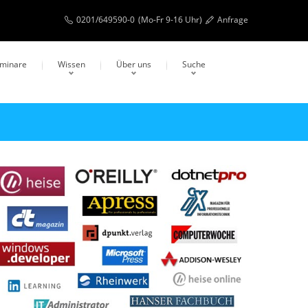
0201/649590-0
(Mo-Fr 9-16 Uhr)
Anfrage
eminare
Wissen
Über uns
Suche