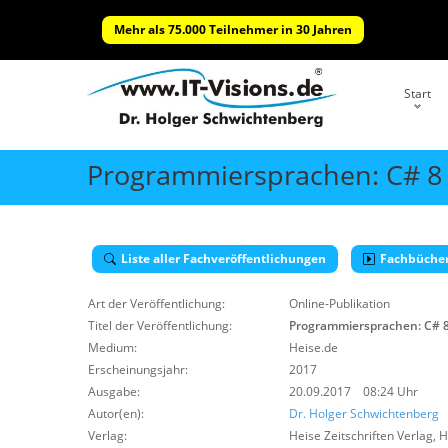
Mehr als 75.000 Teilnehmer in 30 Jahren
Start
Programmiersprachen: C# 8 s
Liste aller Fachveröffentlichungen
Fachbüche
Art der Veröffentlichung:
Online-Publikation
Titel der Veröffentlichung:
Programmiersprachen: C# 8 
Medium:
Heise.de
Erscheinungsjahr:
2017
Ausgabe:
20.09.2017 08:24 Uhr
Autor(en):
Dr. Holger Schwichtenberg
Verlag:
Heise Zeitschriften Verlag
,
H