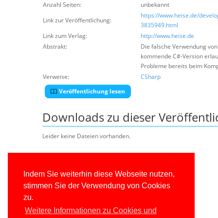
Anzahl Seiten:
unbekannt
https://www.heise.de/devel
Link zur Veröffentlichung:
3835949.html
Link zum Verlag:
http://www.heise.de
Abstrakt:
Die falsche Verwendung von 
kommende C#-Version erlaub
Probleme bereits beim Komp
Verweise:
CSharp
Veröffentlichung lesen
Downloads zu dieser Veröffentl
Leider keine Dateien vorhanden.
Indem Sie weiterhin diese Webseite nutzen,
stimmen Sie der Verwendung von Cookies
zu.
Weitere Informationen zu Cookies und