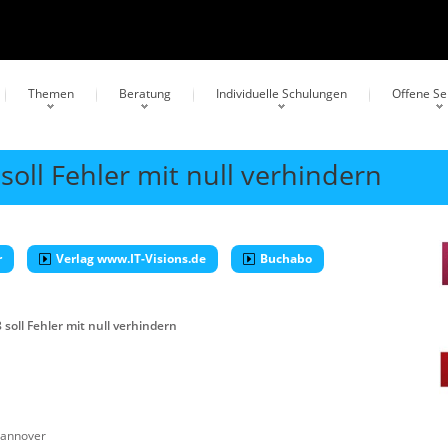
Themen
Beratung
Individuelle Schulungen
Offene S
oll Fehler mit null verhindern
r
Verlag www.IT-Visions.de
Buchabo
soll Fehler mit null verhindern
annover