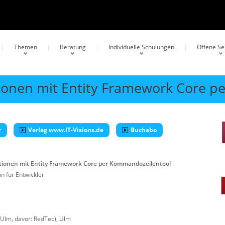
Themen
Beratung
Individuelle Schulungen
Offene S
ionen mit Entity Framework Core p
r
Verlag www.IT-Visions.de
Buchabo
ionen mit Entity Framework Core per Kommandozeilentool
n für Entwickler
 Ulm, davor: RedTec)
,
Ulm