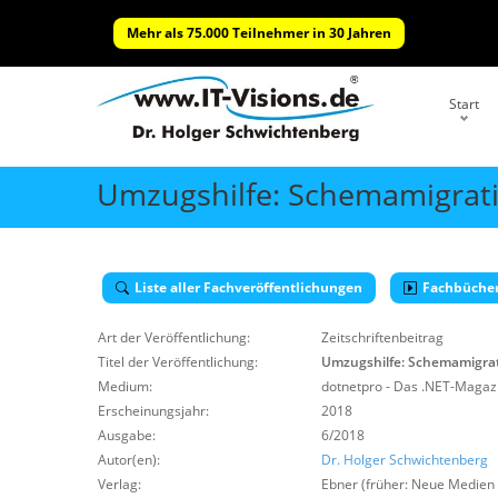
Mehr als 75.000 Teilnehmer in 30 Jahren
Start
Umzugshilfe: Schemamigrat
Liste aller Fachveröffentlichungen
Fachbüche
Art der Veröffentlichung:
Zeitschriftenbeitrag
Titel der Veröffentlichung:
Umzugshilfe: Schemamigrat
Medium:
dotnetpro - Das .NET-Magazi
Erscheinungsjahr:
2018
Ausgabe:
6/2018
Autor(en):
Dr. Holger Schwichtenberg
Verlag:
Ebner (früher: Neue Medien