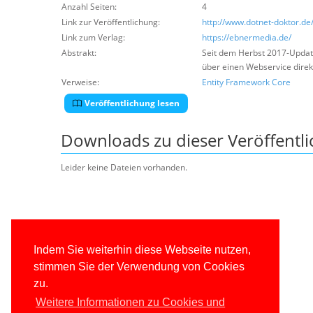
Anzahl Seiten:
4
Link zur Veröffentlichung:
http://www.dotnet-doktor.de
Link zum Verlag:
https://ebnermedia.de/
Abstrakt:
Seit dem Herbst 2017-Updat
über einen Webservice direk
Verweise:
Entity Framework Core
Veröffentlichung lesen
Downloads zu dieser Veröffentl
Leider keine Dateien vorhanden.
Indem Sie weiterhin diese Webseite nutzen,
stimmen Sie der Verwendung von Cookies
zu.
Weitere Informationen zu Cookies und