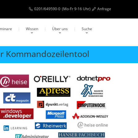
0201/649590-0
(Mo-Fr 9-16 Uhr)
Anfrage
eminare
Wissen
Über uns
Suche
er Kommandozeilentool