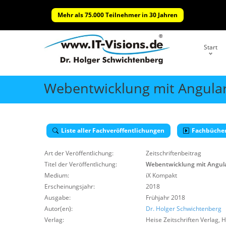
Mehr als 75.000 Teilnehmer in 30 Jahren
Start
Webentwicklung mit Angular 
Liste aller Fachveröffentlichungen
Fachbüche
Art der Veröffentlichung:
Zeitschriftenbeitrag
Titel der Veröffentlichung:
Webentwicklung mit Angular
Medium:
iX Kompakt
Erscheinungsjahr:
2018
Ausgabe:
Frühjahr 2018
Autor(en):
Dr. Holger Schwichtenberg
Verlag:
Heise Zeitschriften Verlag
,
H