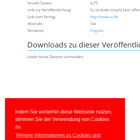
Anzahl Seiten:
4,75
Link zur Veröffentlichung:
Es ist leider (noch) kein öffe
Link zum Verlag:
http://www.ix.de
Abstrakt:
n/a
Verweise:
Angular
Downloads zu dieser Veröffentl
Leider keine Dateien vorhanden.
Indem Sie weiterhin diese Webseite nutzen,
stimmen Sie der Verwendung von Cookies
zu.
Weitere Informationen zu Cookies und