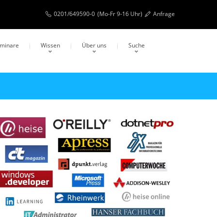
0201/649590-0
(Mo-Fr 9-16 Uhr)
Anfrage
eminare
Wissen
Über uns
Suche