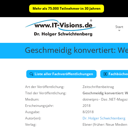
Mehr als 75.000 Teilnehmer in 30 Jahren
Start
Geschmeidig konvertiert: W
Liste aller Fachveröffentlichungen
Fachbüche
Art der Veröffentlichung:
Zeitschriftenbeitrag
Titel der Veröffentlichung:
Geschmeidig konvertiert: 
Medium:
dotnetpro - Das .NET-Magazi
Erscheinungsjahr:
2018
Ausgabe:
8/2018
Autor(en):
Dr. Holger Schwichtenberg
Verlag:
Ebner (früher: Neue Medien