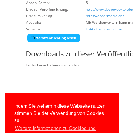
Anzahl Seiten:
5
Link zur Veröffentlichung:
http://www.dotnet-doktor.de
Link zum Verlag:
https://ebnermedia.de/
Abstrakt:
Mit Wertkonvertern kann ma
Verweise:
Entity Framework Core
Veröffentlichung lesen
Downloads zu dieser Veröffentl
Leider keine Dateien vorhanden.
Indem Sie weiterhin diese Webseite nutzen,
stimmen Sie der Verwendung von Cookies
zu.
Weitere Informationen zu Cookies und