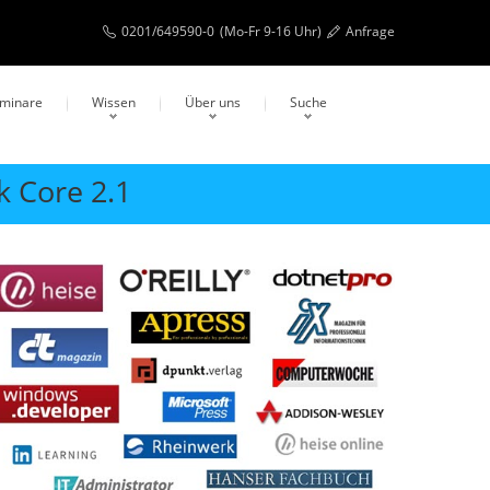
0201/649590-0
(Mo-Fr 9-16 Uhr)
Anfrage
eminare
Wissen
Über uns
Suche
 Core 2.1