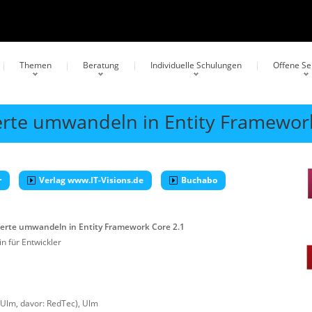
Themen
Beratung
Individuelle Schulungen
Offene S
erte umwandeln in Entity Framework
r
Verlag www.IT-Visions.de
Buchabo
Werte umwandeln in Entity Framework Core 2.1
n für Entwickler
 Ulm, davor: RedTec)
,
Ulm