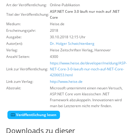
Über uns
Art der Veröffentlichung:
Online-Publikation
ASP.NET Core 3.0 läuft nur noch auf .NET
Titel der Veröffentlichung:
Suche
Core
Medium:
Heise.de
Erscheinungsjahr:
2018
Ausgabe:
30.10.2018 12:15 Uhr
Autor(en):
Dr. Holger Schwichtenberg
Verlag:
Heise Zeitschriften Verlag
,
Hannover
Anzahl Seiten:
4300
https://www.heise.de/developer/meldung/ASP-
Link zur Veröffentlichung:
NET-Core-3-0-laeuft-nur-noch-auf-NET-Core-
4206653.html
Link zum Verlag:
http://www.heise.de
Abstrakt:
Microsoft unternimmt einen neuen Versuch,
ASP.NET Core vom klassischen .NET
Framework abzukoppeln. Innovationen wird
man bei Letzterem nicht mehr finden.
Veröffentlichung lesen
Downloads zu dieser