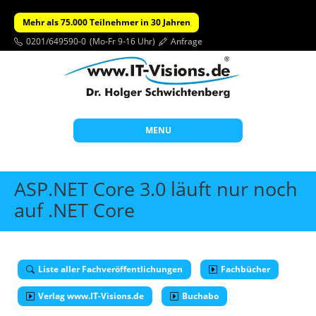
Mehr als 75.000 Teilnehmer in 30 Jahren
0201/649590-0
(Mo-Fr 9-16 Uhr)
Anfrage
MENU
Start
ASP.NET Core 3.0 läuft nur noch
Themen
auf .NET Core
Beratung
Individuelle Schulungen
Liste aller Fachveröffentlichungen
Fachbücher
Offene Seminare
Verlag www.IT-Visions.de
Buchabo
Wissen