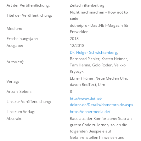
Über uns
Art der Veröffentlichung:
Zeitschriftenbeitrag
Nicht nachmachen - How not to
Titel der Veröffentlichung:
Suche
code
dotnetpro - Das .NET-Magazin für
Medium:
Entwickler
Erscheinungsjahr:
2018
Ausgabe:
12/2018
Dr. Holger Schwichtenberg
,
Bernhard Pichler, Karten Heimer,
Autor(en):
Tam Hanna, Golo Roden, Veikko
Krypzyk
Ebner (früher: Neue Medien Ulm,
Verlag:
davor: RedTec)
,
Ulm
Anzahl Seiten:
8
http://www.dotnet-
Link zur Veröffentlichung:
doktor.de/Details/dotnetpro.de.aspx
Link zum Verlag:
https://ebnermedia.de/
Abstrakt:
Raus aus der Komfortzone: Statt an
gutem Code zu lernen, sollen die
folgenden ­Beispiele auf
Gefahrenstellen hinweisen und