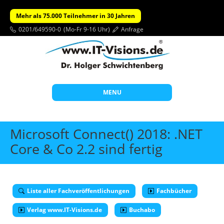
Mehr als 75.000 Teilnehmer in 30 Jahren
0201/649590-0
(Mo-Fr 9-16 Uhr)
Anfrage
MENU
Start
Microsoft Connect() 2018: .NET
Themen
Core & Co 2.2 sind fertig
Beratung
Individuelle Schulungen
Liste aller Fachveröffentlichungen
Fachbücher
Offene Seminare
Verlag www.IT-Visions.de
Buchabo
Wissen