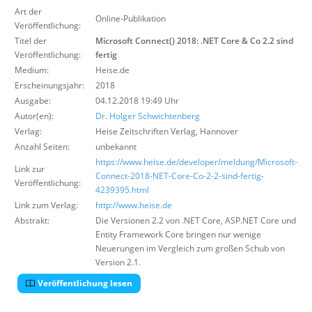
Über uns
Art der
Online-Publikation
Veröffentlichung:
Suche
Titel der
Microsoft Connect() 2018: .NET Core & Co 2.2 sind
Veröffentlichung:
fertig
Medium:
Heise.de
Erscheinungsjahr:
2018
Ausgabe:
04.12.2018 19:49 Uhr
Autor(en):
Dr. Holger Schwichtenberg
Verlag:
Heise Zeitschriften Verlag
,
Hannover
Anzahl Seiten:
unbekannt
https://www.heise.de/developer/meldung/Microsoft-
Link zur
Connect-2018-NET-Core-Co-2-2-sind-fertig-
Veröffentlichung:
4239395.html
Link zum Verlag:
http://www.heise.de
Abstrakt:
Die Versionen 2.2 von .NET Core, ASP.NET Core und
Entity Framework Core bringen nur wenige
Neuerungen im Vergleich zum großen Schub von
Version 2.1.
Veröffentlichung lesen