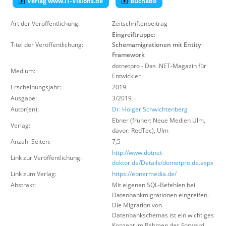
Verlag www.IT-Visions.de
Buchabo
Über uns
Art der Veröffentlichung:
Zeitschriftenbeitrag
Suche
Eingreiftruppe:
Titel der Veröffentlichung:
Schemamigrationen mit Entity
Framework
dotnetpro - Das .NET-Magazin für
Medium:
Entwickler
Erscheinungsjahr:
2019
Ausgabe:
3/2019
Autor(en):
Dr. Holger Schwichtenberg
Ebner (früher: Neue Medien Ulm,
Verlag:
davor: RedTec)
,
Ulm
Anzahl Seiten:
7,5
http://www.dotnet-
Link zur Veröffentlichung:
doktor.de/Details/dotnetpro.de.aspx
Link zum Verlag:
https://ebnermedia.de/
Abstrakt:
Mit eigenen SQL-Befehlen bei
Datenbankmigrationen eingreifen.
Die Migration von
Datenbankschemas ist ein wichtiges
Konzept im Rahmen des Forward