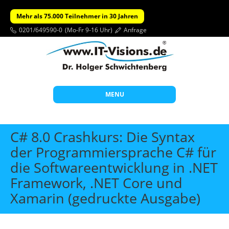
Mehr als 75.000 Teilnehmer in 30 Jahren
0201/649590-0
(Mo-Fr 9-16 Uhr)
Anfrage
MENU
Start
C# 8.0 Crashkurs: Die Syntax
Themen
der Programmiersprache C# für
die Softwareentwicklung in .NET
Beratung
Framework, .NET Core und
Individuelle Schulungen
Xamarin (gedruckte Ausgabe)
Offene Seminare
Wissen