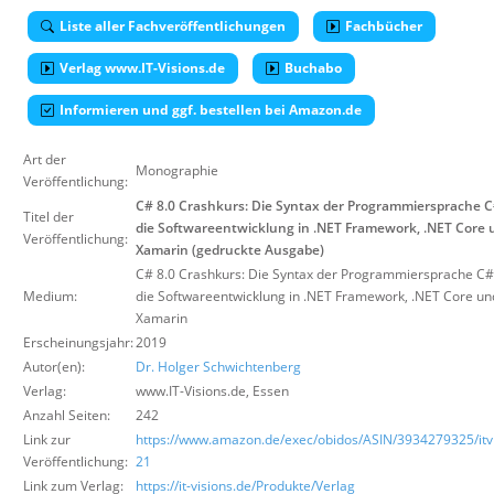
Über uns
Liste aller Fachveröffentlichungen
Fachbücher
Suche
Verlag www.IT-Visions.de
Buchabo
Informieren und ggf. bestellen bei Amazon.de
Art der
Monographie
Veröffentlichung:
C# 8.0 Crashkurs: Die Syntax der Programmiersprache C
Titel der
die Softwareentwicklung in .NET Framework, .NET Core 
Veröffentlichung:
Xamarin (gedruckte Ausgabe)
C# 8.0 Crashkurs: Die Syntax der Programmiersprache C#
Medium:
die Softwareentwicklung in .NET Framework, .NET Core un
Xamarin
Erscheinungsjahr:
2019
Autor(en):
Dr. Holger Schwichtenberg
Verlag:
www.IT-Visions.de
,
Essen
Anzahl Seiten:
242
Link zur
https://www.amazon.de/exec/obidos/ASIN/3934279325/itvi
Veröffentlichung:
21
Link zum Verlag:
https://it-visions.de/Produkte/Verlag