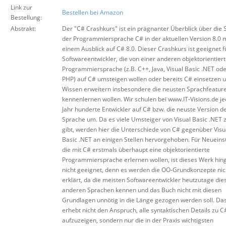
Link zur
Bestellen bei Amazon
Bestellung:
Abstrakt:
Der "C# Crashkurs" ist ein prägnanter Überblick über die 
der Programmiersprache C# in der aktuellen Version 8.0 m
einem Ausblick auf C# 8.0. Dieser Crashkurs ist geeignet f
Softwareentwickler, die von einer anderen objektorientier
Programmiersprache (z.B. C++, Java, Visual Basic .NET od
PHP) auf C# umsteigen wollen oder bereits C# einsetzen u
Wissen erweitern insbesondere die neusten Sprachfeatur
kennenlernen wollen. Wir schulen bei www.IT-Visions.de j
Jahr hunderte Entwickler auf C# bzw. die neuste Version d
Sprache um. Da es viele Umsteiger von Visual Basic .NET 
gibt, werden hier die Unterschiede von C# gegenüber Visu
Basic .NET an einigen Stellen hervorgehoben. Für Neueinst
die mit C# erstmals überhaupt eine objektorientierte
Programmiersprache erlernen wollen, ist dieses Werk hi
nicht geeignet, denn es werden die OO-Grundkonzepte nic
erklärt, da die meisten Softwareentwickler heutzutage die
anderen Sprachen kennen und das Buch nicht mit diesen
Grundlagen unnötig in die Länge gezogen werden soll. Da
erhebt nicht den Anspruch, alle syntaktischen Details zu C
aufzuzeigen, sondern nur die in der Praxis wichtigsten