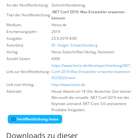
Über uns
Art der Veröffentlichung:
Zeitschriftenbeitrag
.NET Conf 2019: Was Entwickler erwarten
Titel der Veröffentlichung:
Suche
können
Medium:
Heise.de
Erscheinungsjahr:
2019
Ausgabe:
23.9.2019 8:00
Autor(en):
Dr. Holger Schwichtenberg
Verlag:
Heise Zeitschriften Verlag
,
Hannover
Anzahl Seiten:
4300
https://www.heise.de/developer/meldung/NET-
Link zur Veröffentlichung:
Conf-2019-Was-Entwickler-erwarten-koennen-
4533020.html
Link zum Verlag:
http://www.heise.de
Abstrakt:
Heute Abend um 18 Uhr deutscher Zeit startet
Microsoft die virtuelle .NET Conf 2019 mit der
Keynote und wird .NET Core 3.0 und weitere
Produkte freigeben.
Veröffentlichung lesen
Downloads zu dieser