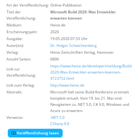
Über uns
Art der Veröffentlichung:
Online-Publikation
Titel der
Microsoft Build 2020: Was Entwickler
Suche
Veröffentlichung:
erwarten können
Medium:
Heise.de
Erscheinungsjahr:
2020
Ausgabe:
19.05.2020 07:33 Uhr
Autor(en):
Dr. Holger Schwichtenberg
Verlag:
Heise Zeitschriften Verlag
,
Hannover
Anzahl Seiten:
6800
https://www.heise.de/developer/meldung/Build-
Link zur
2020-Was-Entwickler-erwarten-koennen-
Veröffentlichung:
4723752.html
Link zum Verlag:
http://www.heise.de
Abstrakt:
Microsoft hält seine Build-Konferenz erstmals
komplett virtuell. Vom 19. bis 21. Mai sind
Neuigkeiten zu .NET 5.0, C# 9.0, Windows und
Azure zu erwarten.
Verweise:
.NET 5.0
CSharp 9.0
Veröffentlichung lesen