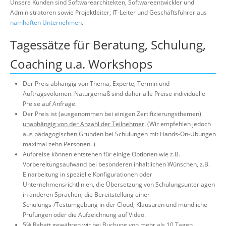
Unsere Kunden sind Softwarearchitekten, Softwareentwickler und
Über uns
Administratoren sowie Projektleiter, IT-Leiter und Geschäftsführer aus
namhaften Unternehmen
.
Suche
Tagessätze für Beratung, Schulung,
Coaching u.a. Workshops
Der Preis abhängig von Thema, Experte, Termin und
Auftragsvolumen. Naturgemäß sind daher alle Preise individuelle
Preise auf Anfrage.
Der Preis ist (ausgenommen bei einigen Zertifizierungsthemen)
unabhängig von der Anzahl der Teilnehmer
. (Wir empfehlen jedoch
aus pädagogischen Gründen bei Schulungen mit Hands-On-Übungen
maximal zehn Personen. )
Aufpreise können entstehen für einige Optionen wie z.B.
Vorbereitungsaufwand bei besonderen inhaltlichen Wünschen, z.B.
Einarbeitung in spezielle Konfigurationen oder
Unternehmensrichtlinien, die Übersetzung von Schulungsunterlagen
in anderen Sprachen, die Bereitstellung einer
Schulungs-/Testumgebung in der Cloud, Klausuren und mündliche
Prüfungen oder die Aufzeichnung auf Video.
5% Rabatt gewähren wir bei Buchung von mehr als 10 Tagen.