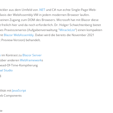
ickler aus dem Umfeld von
.NET
und C# nun echte Single-Page-Web-
 Basis der WebAssembly-VM in jedem modernen Browser laufen.
einen Zugang zum DOM des Browsers. Microsoft hat mit Blazor diese
t freilich hier und da noch erforderlich. Dr. Holger Schwichtenberg bietet
es Praxisszenarios (Aufgabenverwaltung "
MiracleList
") einen kompakten
mit
Blazor WebAssembly
. Dabei wird die bereits die November 2021
 Preview-Version) behandelt.
y
im Kontrast zu
Blazor Server
enüber anderen
Webframework
s
Ahead-Of-Time-Kompilierung
ual Studio
g
lität mit
JavaScript
eb Components
te