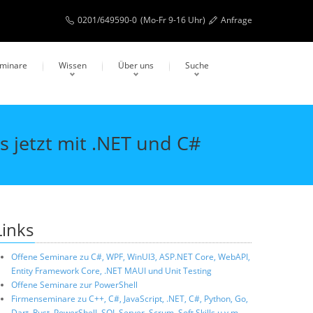
0201/649590-0
(Mo-Fr 9-16 Uhr)
Anfrage
eminare
Wissen
Über uns
Suche
 jetzt mit .NET und C#
Links
Offene Seminare zu C#, WPF, WinUI3, ASP.NET Core, WebAPI,
Entity Framework Core, .NET MAUI und Unit Testing
Offene Seminare zur PowerShell
Firmenseminare zu C++, C#, JavaScript, .NET, C#, Python, Go,
Dart, Rust, PowerShell, SQL Server, Scrum, Soft Skills u.v.m.