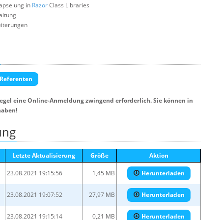
Kapselung in
Razor
Class Libraries
altung
eiterungen
 Referenten
Regel eine Online-Anmeldung zwingend erforderlich. Sie können in
haben!
ung
Letzte Aktualisierung
Größe
Aktion
23.08.2021 19:15:56
1,45 MB
Herunterladen
23.08.2021 19:07:52
27,97 MB
Herunterladen
23.08.2021 19:15:14
0,21 MB
Herunterladen