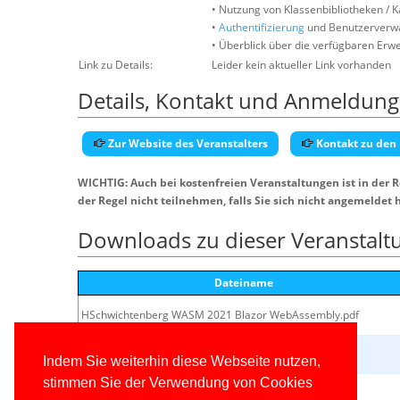
• Nutzung von Klassenbibliotheken / 
•
Authentifizierung
und Benutzerverw
• Überblick über die verfügbaren Erw
Link zu Details:
Leider kein aktueller Link vorhanden
Details, Kontakt und Anmeldung
Zur Website des Veranstalters
Kontakt zu den
WICHTIG: Auch bei kostenfreien Veranstaltungen ist in der 
der Regel nicht teilnehmen, falls Sie sich nicht angemeldet 
Downloads zu dieser Veranstalt
Dateiname
HSchwichtenberg WASM 2021 Blazor WebAssembly.pdf
HSchwichtenberg_Blazor50-Buch_Beispiele_v3.21.0.zip
Indem Sie weiterhin diese Webseite nutzen,
stimmen Sie der Verwendung von Cookies
www.IT-Visions.de_CheatSheet_Blazor.pdf