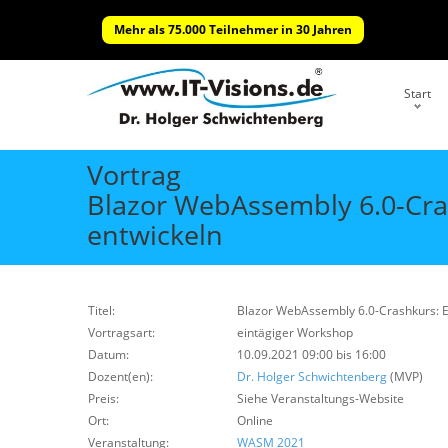
Mehr als 75.000 Teilnehmer in 30 Jahren
Start
Vortrag
Blazor WebAssembly 6.0-Cras
entwickeln
Titel:
Blazor WebAssembly 6.0-Crashkurs: E
Vortragsart:
eintägiger Workshop
Datum:
10.09.2021 09:00 bis 16:00
Dozent(en):
Dr. Holger Schwichtenberg
(MVP)
Preis:
Siehe Veranstaltungs-Website
Ort:
Online
Veranstaltung:
WASM 2021