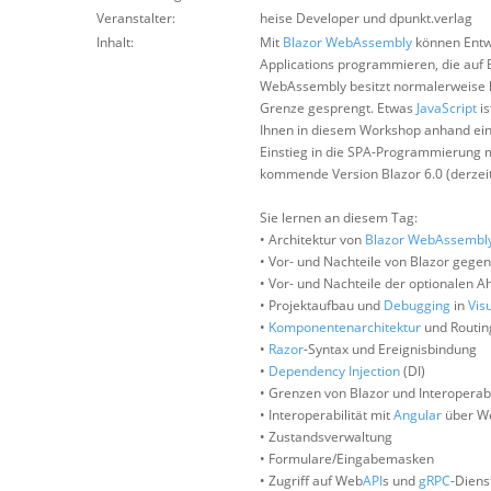
Veranstalter:
heise Developer und dpunkt.verlag
Inhalt:
Mit
Blazor WebAssembly
können Entw
Applications programmieren, die auf
WebAssembly besitzt normalerweise k
Grenze gesprengt. Etwas
JavaScript
is
Ihnen in diesem Workshop anhand ein
Einstieg in die SPA-Programmierung 
kommende Version Blazor 6.0 (derzeit
Sie lernen an diesem Tag:
• Architektur von
Blazor WebAssembl
• Vor- und Nachteile von Blazor geg
• Vor- und Nachteile der optionalen 
• Projektaufbau und
Debugging
in
Vis
•
Komponentenarchitektur
und Routin
•
Razor
-Syntax und Ereignisbindung
•
Dependency Injection
(DI)
• Grenzen von Blazor und Interoperabi
• Interoperabilität mit
Angular
über W
• Zustandsverwaltung
• Formulare/Eingabemasken
• Zugriff auf Web
API
s und
gRPC
-Diens