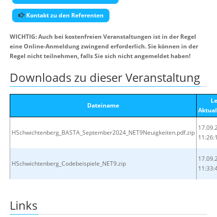
Kontakt zu den Referenten
WICHTIG: Auch bei kostenfreien Veranstaltungen ist in der Regel
eine Online-Anmeldung zwingend erforderlich. Sie können in der
Regel nicht teilnehmen, falls Sie sich nicht angemeldet haben!
Downloads zu dieser Veranstaltung
Le
Dateiname
Aktual
17.09.
HSchwichtenberg_BASTA_September2024_NET9Neuigkeiten.pdf.zip
11:26:
17.09.
HSchwichtenberg_Codebeispiele_NET9.zip
11:33:
Links