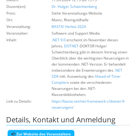
Über uns
Dozent(en):
Dr. Holger Schwichtenberg
Preis:
Siehe Veranstaltungs-Website
Suche
Ort:
Mainz, Rheingoldhalle
Veranstaltung:
BASTA! Herbst 2024
Veranstalter:
Software und Support Media
Inhalt:
.NET 9.0
erscheint im November dieses
Jahres.
DOTNET
-DOKTOR Holger
Schwichtenberg gibt in diesem Vortrag einen
Überblick über die wichtigsten Neuerungen in
der kommenden .NET-Version. Er behandelt
insbesondere die Erweiterungen des
.NET
SDK
inkl. Ausweitung des
Ahead-of-Time-
Compiler
s sowie die verschiedenen
Neuerungen bei den .NET-
Klassenbibliotheken.
Link zu Details:
https://basta.net/net-framework-c/dotnet-9-
neuerungen/
Details, Kontakt und Anmeldung
Zur Website des Veranstalters