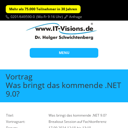
Mehr als 75.000 Teilnehmer in 30 Jahren
0201/649590-0
(Mo-Fr 9-16 Uhr)
Anfrage
MENU
Start
Vortrag
Themen
Was bringt das kommende .NET
9.0?
Beratung
Individuelle Schulungen
Offene Seminare
Titel:
Was bringt das kommende .NET 9.0?
Vortragsart:
Wissen
Breakout Session auf Fachkonferenz
Datum:
17.09.2024 12:15 bis 13:15