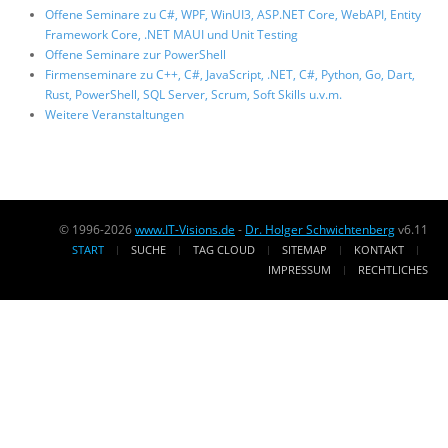
Offene Seminare zu C#, WPF, WinUI3, ASP.NET Core, WebAPI, Entity
Framework Core, .NET MAUI und Unit Testing
Offene Seminare zur PowerShell
Firmenseminare zu C++, C#, JavaScript, .NET, C#, Python, Go, Dart,
Rust, PowerShell, SQL Server, Scrum, Soft Skills u.v.m.
Weitere Veranstaltungen
© 1996-2026
www.IT-Visions.de
-
Dr. Holger Schwichtenberg
v6.11
START
SUCHE
TAG CLOUD
SITEMAP
KONTAKT
IMPRESSUM
RECHTLICHES