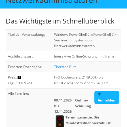
Über uns
Suche
Das Wichtigste im Schnellüberblick
Titel der Veranstaltung:
Windows PowerShell 5.x/PowerShell 7.x -
Seminar für System- und
Netzwerkadministratoren
Ausführungsart:
Interaktive Online-Schulung mit Trainer
Experten-Dozent(en):
Thorsten Butz
Preis:
Frühbucherpreis: 2149,00€ (bis
zzgl. 19% MwSt.
01.10.2026) Spätbucher: 2349,00€
Alle Termine:
09.11.2026
Online-
Anmelden
bis
Schulung
12.11.2026
Termingarantie: Die
Mindestteilnehmerzahl ist