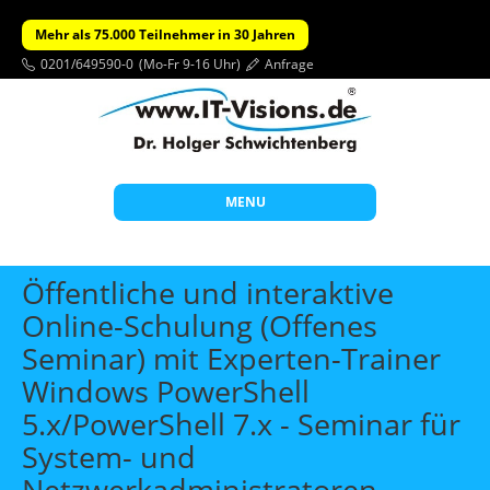
Mehr als 75.000 Teilnehmer in 30 Jahren
0201/649590-0
(Mo-Fr 9-16 Uhr)
Anfrage
MENU
Start
Öffentliche und interaktive
Themen
Online-Schulung (Offenes
Seminar) mit Experten-Trainer
Beratung
Windows PowerShell
Individuelle Schulungen
5.x/PowerShell 7.x - Seminar für
Offene Seminare
System- und
Wissen
Netzwerkadministratoren