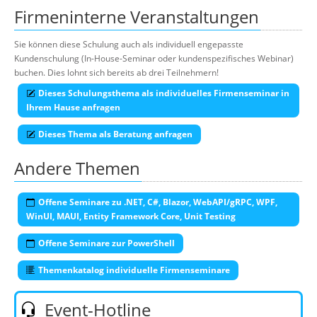
Firmeninterne Veranstaltungen
Sie können diese Schulung auch als individuell engepasste
Kundenschulung (In-House-Seminar oder kundenspezifisches Webinar)
buchen. Dies lohnt sich bereits ab drei Teilnehmern!
Dieses Schulungsthema als individuelles Firmenseminar in
Ihrem Hause anfragen
Dieses Thema als Beratung anfragen
Andere Themen
Offene Seminare zu .NET, C#, Blazor, WebAPI/gRPC, WPF,
WinUI, MAUI, Entity Framework Core, Unit Testing
Offene Seminare zur PowerShell
Themenkatalog individuelle Firmenseminare
Event-Hotline