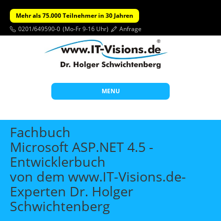
Mehr als 75.000 Teilnehmer in 30 Jahren
0201/649590-0
(Mo-Fr 9-16 Uhr)
Anfrage
MENU
Start
Fachbuch
Themen
Microsoft ASP.NET 4.5 -
Entwicklerbuch
Beratung
von dem www.IT-Visions.de-
Individuelle Schulungen
Experten Dr. Holger
Offene Seminare
Schwichtenberg
Wissen