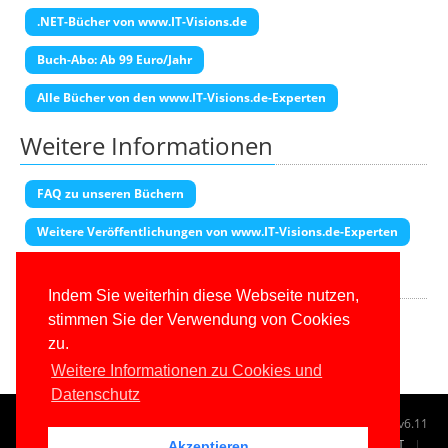
.NET-Bücher von www.IT-Visions.de
Buch-Abo: Ab 99 Euro/Jahr
Alle Bücher von den www.IT-Visions.de-Experten
Weitere Informationen
FAQ zu unseren Büchern
Weitere Veröffentlichungen von www.IT-Visions.de-Experten
Transparenzhinweis
Indem Sie weiterhin diese Webseite nutzen,
Diese Seite enthält Partner-Links. Wenn Sie auf einen Amazon-Link
stimmen Sie der Verwendung von Cookies
klicken und dort kaufen, erhalten wir eine Provision.
zu.
Weitere Informationen zu Cookies und
Datenschutz
© 1996-2026
www.IT-Visions.de
-
Dr. Holger Schwichtenberg
v6.11
START
SUCHE
TAG CLOUD
SITEMAP
KONTAKT
Akzeptieren