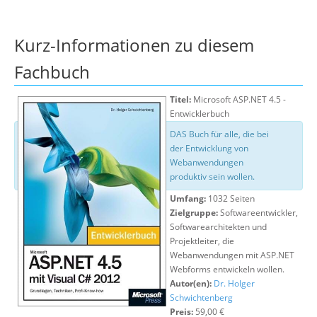
Über uns
Suche
Kurz-Informationen zu diesem
Fachbuch
Titel:
Microsoft ASP.NET 4.5 -
Entwicklerbuch
DAS Buch für alle, die bei
der Entwicklung von
Webanwendungen
produktiv sein wollen.
Umfang:
1032 Seiten
Zielgruppe:
Softwareentwickler,
Softwarearchitekten und
Projektleiter, die
Webanwendungen mit ASP.NET
Webforms entwickeln wollen.
Autor(en):
Dr. Holger
Schwichtenberg
Preis:
59,00 €