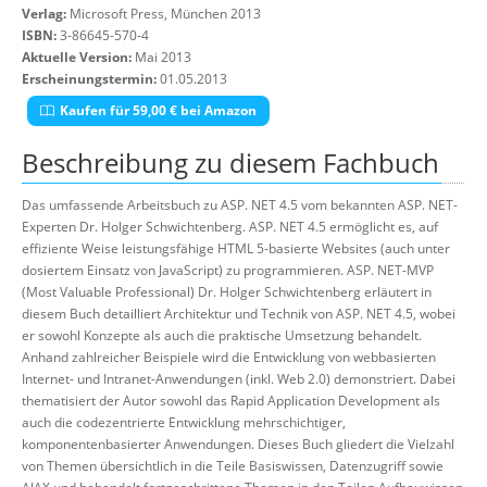
Verlag:
Microsoft Press, München 2013
ISBN:
3-86645-570-4
Aktuelle Version:
Mai 2013
Erscheinungstermin:
01.05.2013
Kaufen für 59,00 € bei Amazon
Beschreibung zu diesem Fachbuch
Das umfassende Arbeitsbuch zu ASP. NET 4.5 vom bekannten ASP. NET-
Experten Dr. Holger Schwichtenberg. ASP. NET 4.5 ermöglicht es, auf
effiziente Weise leistungsfähige HTML 5-basierte Websites (auch unter
dosiertem Einsatz von JavaScript) zu programmieren. ASP. NET-MVP
(Most Valuable Professional) Dr. Holger Schwichtenberg erläutert in
diesem Buch detailliert Architektur und Technik von ASP. NET 4.5, wobei
er sowohl Konzepte als auch die praktische Umsetzung behandelt.
Anhand zahlreicher Beispiele wird die Entwicklung von webbasierten
Internet- und Intranet-Anwendungen (inkl. Web 2.0) demonstriert. Dabei
thematisiert der Autor sowohl das Rapid Application Development als
auch die codezentrierte Entwicklung mehrschichtiger,
komponentenbasierter Anwendungen. Dieses Buch gliedert die Vielzahl
von Themen übersichtlich in die Teile Basiswissen, Datenzugriff sowie