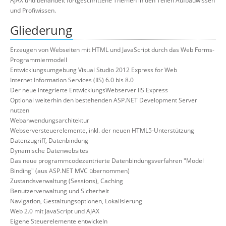
AJAX und behandelt fortgeschrittene Themen in den Teilen Aufbauwissen
und Profiwissen.
Gliederung
Erzeugen von Webseiten mit HTML und JavaScript durch das Web Forms-
Programmiermodell
Entwicklungsumgebung Visual Studio 2012 Express for Web
Internet Information Services (IIS) 6.0 bis 8.0
Der neue integrierte EntwicklungsWebserver IIS Express
Optional weiterhin den bestehenden ASP.NET Development Server
nutzen
Webanwendungsarchitektur
Webserversteuerelemente, inkl. der neuen HTML5-Unterstützung
Datenzugriff, Datenbindung
Dynamische Datenwebsites
Das neue programmcodezentrierte Datenbindungsverfahren "Model
Binding" (aus ASP.NET MVC übernommen)
Zustandsverwaltung (Sessions), Caching
Benutzerverwaltung und Sicherheit
Navigation, Gestaltungsoptionen, Lokalisierung
Web 2.0 mit JavaScript und AJAX
Eigene Steuerelemente entwickeln