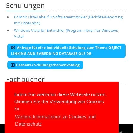
Schulungen
Combit List&Label für Softwareentwickler (Berichte/Reporting
mit List&Label)
Windows Vista für Entwickler (Programmieren für Windows
Vista)
Anfrage für eine individuelle Schulung zum Thema OBJECT
LINKING AND EMBEDDING DATABASE OLE DB
Gesamter Schulungsthemenkatalog
Fachbücher
Alle unsere aktuellen Fachbücher
Indem Sie weiterhin diese Webseite nutzen,
stimmen Sie der Verwendung von Cookies
E-Book-Abo für ab 99 Euro im Jahr
zu.
Weitere Informationen zu Cookies und
Datenschutz
© 1996-2026
www.IT-Visions.de
-
Dr. Holger Schwichtenberg
v6.11