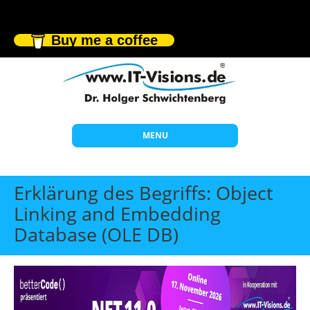
Buy me a coffee
MENU
Start
Erklärung des Begriffs: Object
Themen
Linking and Embedding
Database (OLE DB)
Beratung
Individuelle Schulungen
Offene Seminare
Wissen