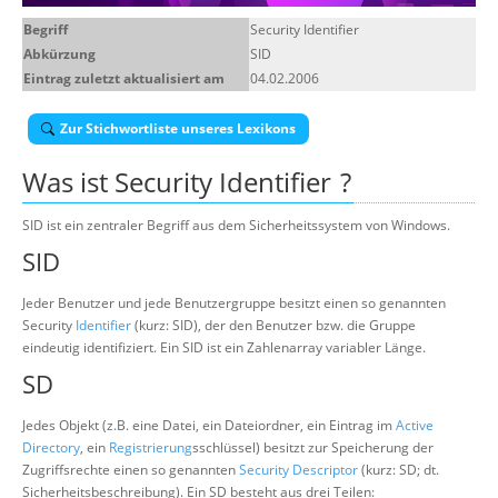
Über uns
Begriff
Security Identifier
Abkürzung
SID
Suche
Eintrag zuletzt aktualisiert am
04.02.2006
Zur Stichwortliste unseres Lexikons
Was ist
Security Identifier
?
SID ist ein zentraler Begriff aus dem Sicherheitssystem von Windows.
SID
Jeder Benutzer und jede Benutzergruppe besitzt einen so genannten
Security
Identifier
(kurz: SID), der den Benutzer bzw. die Gruppe
eindeutig identifiziert. Ein SID ist ein Zahlenarray variabler Länge.
SD
Jedes Objekt (z.B. eine Datei, ein Dateiordner, ein Eintrag im
Active
Directory
, ein
Registrierung
sschlüssel) besitzt zur Speicherung der
Zugriffsrechte einen so genannten
Security Descriptor
(kurz: SD; dt.
Sicherheitsbeschreibung). Ein SD besteht aus drei Teilen: