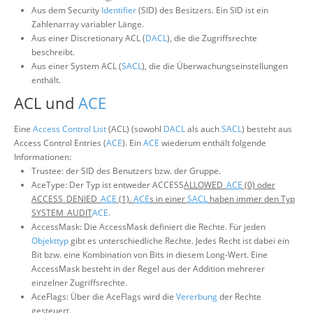
Aus dem Security
Identifier
(SID) des Besitzers. Ein SID ist ein
Zahlenarray variabler Länge.
Aus einer Discretionary ACL (
DACL
), die die Zugriffsrechte
beschreibt.
Aus einer System ACL (
SACL
), die die Überwachungseinstellungen
enthält.
ACL und
ACE
Eine
Access Control List
(ACL) (sowohl
DACL
als auch
SACL
) besteht aus
Access Control Entries (
ACE
). Ein
ACE
wiederum enthält folgende
Informationen:
Trustee: der SID des Benutzers bzw. der Gruppe.
AceType: Der Typ ist entweder ACCESS
ALLOWED_
ACE
(0) oder
ACCESS_DENIED_
ACE
(1).
ACE
s in einer
SACL
haben immer den Typ
SYSTEM_AUDIT
ACE
.
AccessMask: Die AccessMask definiert die Rechte. Für jeden
Objekttyp
gibt es unterschiedliche Rechte. Jedes Recht ist dabei ein
Bit bzw. eine Kombination von Bits in diesem Long-Wert. Eine
AccessMask besteht in der Regel aus der Addition mehrerer
einzelner Zugriffsrechte.
AceFlags: Über die AceFlags wird die
Vererbung
der Rechte
gesteuert.