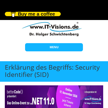
Buy me a coffee
MENU
Start
Erklärung des Begriffs: Security
Themen
Identifier (SID)
Beratung
Individuelle Schulungen
Offene Seminare
Wissen