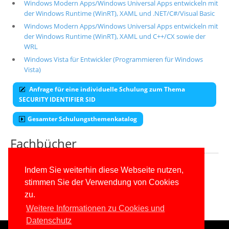
Windows Modern Apps/Windows Universal Apps entwickeln mit
der Windows Runtime (WinRT), XAML und .NET/C#/Visual Basic
Windows Modern Apps/Windows Universal Apps entwickeln mit
der Windows Runtime (WinRT), XAML und C++/CX sowie der
WRL
Windows Vista für Entwickler (Programmieren für Windows
Vista)
Anfrage für eine individuelle Schulung zum Thema
SECURITY IDENTIFIER SID
Gesamter Schulungsthemenkatalog
Fachbücher
Alle unsere aktuellen Fachbücher
Indem Sie weiterhin diese Webseite nutzen,
stimmen Sie der Verwendung von Cookies
E-Book-Abo für ab 99 Euro im Jahr
zu.
Weitere Informationen zu Cookies und
Datenschutz