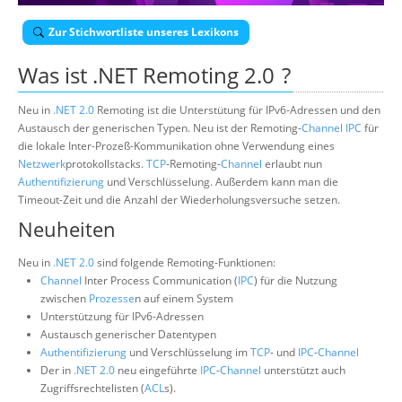
Über uns
Zur Stichwortliste unseres Lexikons
Suche
Was ist
.NET Remoting 2.0
?
Neu in
.NET 2.0
Remoting ist die Unterstütung für IPv6-Adressen und den
Austausch der generischen Typen. Neu ist der Remoting-
Channel
IPC
für
die lokale Inter-Prozeß-Kommunikation ohne Verwendung eines
Netzwerk
protokollstacks.
TCP
-Remoting-
Channel
erlaubt nun
Authentifizierung
und Verschlüsselung. Außerdem kann man die
Timeout-Zeit und die Anzahl der Wiederholungsversuche setzen.
Neuheiten
Neu in
.NET 2.0
sind folgende Remoting-Funktionen:
Channel
Inter Process Communication (
IPC
) für die Nutzung
zwischen
Prozesse
n auf einem System
Unterstützung für IPv6-Adressen
Austausch generischer Datentypen
Authentifizierung
und Verschlüsselung im
TCP
- und
IPC
-
Channel
Der in
.NET 2.0
neu eingeführte
IPC
-
Channel
unterstützt auch
Zugriffsrechtelisten (
ACL
s).