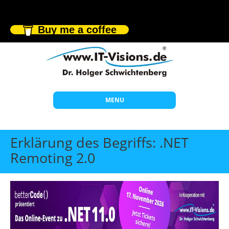
Buy me a coffee
MENU
Start
Erklärung des Begriffs: .NET
Themen
Remoting 2.0
Beratung
Individuelle Schulungen
Offene Seminare
Wissen