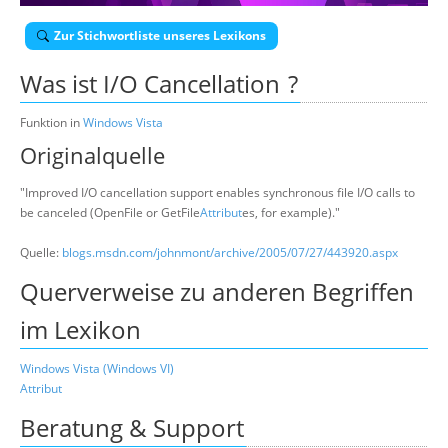
Über uns
Zur Stichwortliste unseres Lexikons
Suche
Was ist
I/O Cancellation
?
Funktion in
Windows Vista
Originalquelle
"Improved I/O cancellation support enables synchronous file I/O calls to
be canceled (OpenFile or GetFile
Attribut
es, for example)."
Quelle:
blogs.msdn.com/johnmont/archive/2005/07/27/443920.aspx
Querverweise zu anderen Begriffen
im Lexikon
Windows Vista (Windows VI)
Attribut
Beratung & Support