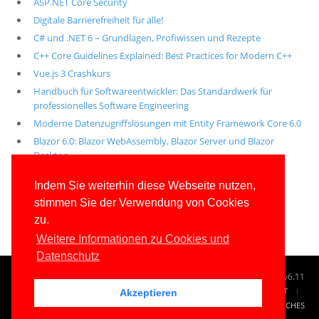
ASP.NET Core Security
Digitale Barrierefreiheit für alle!
C# und .NET 6 – Grundlagen, Profiwissen und Rezepte
C++ Core Guidelines Explained: Best Practices for Modern C++
Vue.js 3 Crashkurs
Handbuch für Softwareentwickler: Das Standardwerk für
professionelles Software Engineering
Moderne Datenzugriffslösungen mit Entity Framework Core 6.0
Blazor 6.0: Blazor WebAssembly, Blazor Server und Blazor
Desktop
Alle unsere aktuellen Fachbücher
Indem Sie weiterhin diese Webseite nutzen,
stimmen Sie der Verwendung von Cookies
E-Book-Abo für ab 99 Euro im Jahr
zu.
Weitere Informationen zu Cookies und
Datenschutz
© 1996-2026
www.IT-Visions.de
-
Dr. Holger Schwichtenberg
v6.11
START
SUCHE
TAG CLOUD
SITEMAP
KONTAKT
Akzeptieren
IMPRESSUM
RECHTLICHES