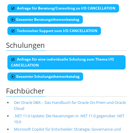
Anfrage für Beratung/Consulting zu I/O CANCELLATION
Gesamter Beratungsthemenkatalog
Technischer Support zum I/O CANCELLATION
Schulungen
Anfrage für eine individuelle Schulung zum Thema I/O
CANCELLATION
Gesamter Schulungsthemenkatalog
Fachbücher
Der Oracle DBA – Das Handbuch für Oracle On-Prem und Oracle
Cloud
.NET 11.0 Update: Die Neuerungen in .NET 11.0 gegenüber .NET
10.0
Microsoft Copilot für Entscheider: Strategie, Governance und