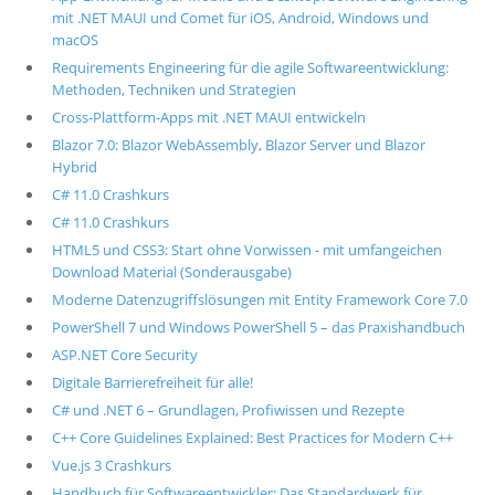
mit .NET MAUI und Comet für iOS, Android, Windows und
macOS
Requirements Engineering für die agile Softwareentwicklung:
Methoden, Techniken und Strategien
Cross-Plattform-Apps mit .NET MAUI entwickeln
Blazor 7.0: Blazor WebAssembly, Blazor Server und Blazor
Hybrid
C# 11.0 Crashkurs
C# 11.0 Crashkurs
HTML5 und CSS3: Start ohne Vorwissen - mit umfangeichen
Download Material (Sonderausgabe)
Moderne Datenzugriffslösungen mit Entity Framework Core 7.0
PowerShell 7 und Windows PowerShell 5 – das Praxishandbuch
ASP.NET Core Security
Digitale Barrierefreiheit für alle!
C# und .NET 6 – Grundlagen, Profiwissen und Rezepte
C++ Core Guidelines Explained: Best Practices for Modern C++
Vue.js 3 Crashkurs
Handbuch für Softwareentwickler: Das Standardwerk für