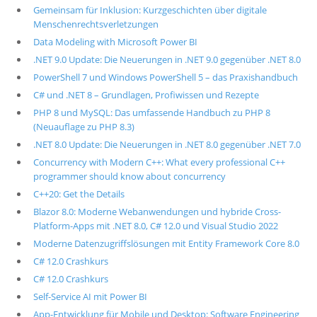
Gemeinsam für Inklusion: Kurzgeschichten über digitale
Menschenrechtsverletzungen
Data Modeling with Microsoft Power BI
.NET 9.0 Update: Die Neuerungen in .NET 9.0 gegenüber .NET 8.0
PowerShell 7 und Windows PowerShell 5 – das Praxishandbuch
C# und .NET 8 – Grundlagen, Profiwissen und Rezepte
PHP 8 und MySQL: Das umfassende Handbuch zu PHP 8
(Neuauflage zu PHP 8.3)
.NET 8.0 Update: Die Neuerungen in .NET 8.0 gegenüber .NET 7.0
Concurrency with Modern C++: What every professional C++
programmer should know about concurrency
C++20: Get the Details
Blazor 8.0: Moderne Webanwendungen und hybride Cross-
Platform-Apps mit .NET 8.0, C# 12.0 und Visual Studio 2022
Moderne Datenzugriffslösungen mit Entity Framework Core 8.0
C# 12.0 Crashkurs
C# 12.0 Crashkurs
Self-Service AI mit Power BI
App-Entwicklung für Mobile und Desktop: Software Engineering