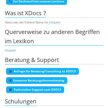
Zur Stichwortliste unseres Lexikons
Über uns
Was ist
XDocs
?
Suche
Xdocs war der frühere Name für
Infopath
.
Querverweise zu anderen Begriffen
im Lexikon
Infopath
Beratung & Support
Anfrage für Beratung/Consulting zu XDOCS
Gesamter Beratungsthemenkatalog
Technischer Support zum XDOCS
Schulungen