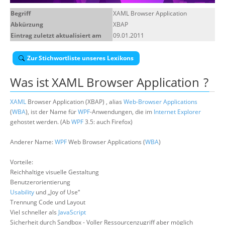
Über uns
Begriff
XAML Browser Application
Abkürzung
XBAP
Suche
Eintrag zuletzt aktualisiert am
09.01.2011
Zur Stichwortliste unseres Lexikons
Was ist
XAML Browser Application
?
XAML
Browser Application (XBAP) , alias
Web-Browser Applications
(
WBA
), ist der Name für
WPF
-Anwendungen, die im
Internet Explorer
gehostet werden. (Ab
WPF
3.5: auch Firefox)
Anderer Name:
WPF
Web Browser Applications (
WBA
)
Vorteile:
Reichhaltige visuelle Gestaltung
Benutzerorientierung
Usability
und „Joy of Use“
Trennung Code und Layout
Viel schneller als
JavaScript
Sicherheit durch Sandbox - Voller Ressourcenzugriff aber möglich