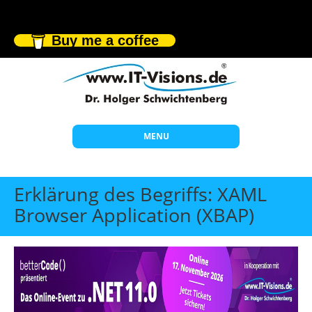
Buy me a coffee
MENU
Start
Erklärung des Begriffs: XAML
Themen
Browser Application (XBAP)
Beratung
Individuelle Schulungen
Offene Seminare
Wissen