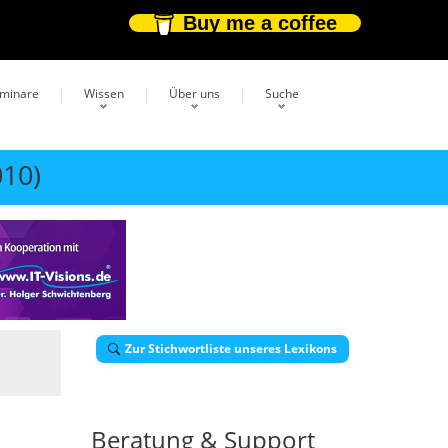
Buy me a coffee
eminare
Wissen
Über uns
Suche
010)
Zur Stichwortliste unseres Lexikons
Beratung & Support