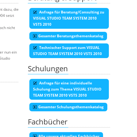
t dazu, die
Anfrage für Beratung/Consulting zu
004 setzt
VISUAL STUDIO TEAM SYSTEM 2010
VSTS 2010
och nicht
Gesamter Beratungsthemenkatalog
Technischer Support zum VISUAL
er nun ein
STUDIO TEAM SYSTEM 2010 VSTS 2010
Studio
Schulungen
Anfrage für eine individuelle
Schulung zum Thema VISUAL STUDIO
TEAM SYSTEM 2010 VSTS 2010
Gesamter Schulungsthemenkatalog
Fachbücher
Alle unsere aktuellen Fachbücher