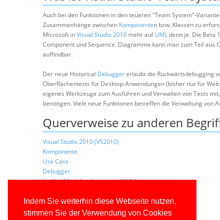
Auch bei den Funktionen in den teueren "Team System"-Variant
Zusammenhänge zwischen
Komponente
n bzw. Klassen zu erfo
Microsoft in
Visual Studio 2010
mehr auf
UML
denn je. Die Beta 
Component und Sequence. Diagramme kann man zum Teil aus Code
auffindbar.
Der neue Historical
Debugger
erlaubt die Rückwärtsdebugging von
Oberflächentests für Desktop-Anwendungen (bisher nur für Web
eigenes Werkzeuge zum Ausführen und Verwalten von Tests mit, da
benötigen. Viele neue Funktionen betreffen die Verwaltung von
Querverweise zu anderen Begrif
Visual Studio 2010 (VS2010)
Komponente
Use Case
Debugger
Unified Modeling Language (UML)
Indem Sie weiterhin diese Webseite nutzen,
stimmen Sie der Verwendung von Cookies