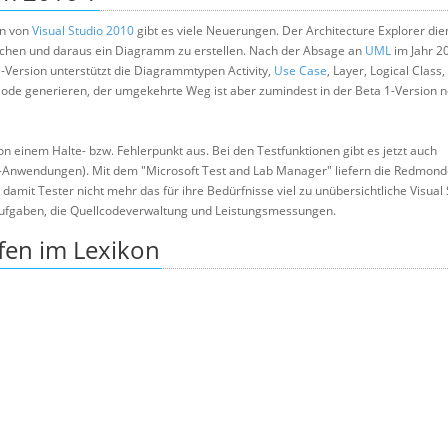
en von
Visual Studio 2010
gibt es viele Neuerungen. Der Architecture Explorer dien
rschen und daraus ein Diagramm zu erstellen. Nach der Absage an
UML
im Jahr 2
1-Version unterstützt die Diagrammtypen Activity,
Use Case
, Layer, Logical Class,
 generieren, der umgekehrte Weg ist aber zumindest in der Beta 1-Version n
 einem Halte- bzw. Fehlerpunkt aus. Bei den Testfunktionen gibt es jetzt auch
-Anwendungen). Mit dem "Microsoft Test and Lab Manager" liefern die Redmond
mit Tester nicht mehr das für ihre Bedürfnisse viel zu unübersichtliche Visual 
 Aufgaben, die Quellcodeverwaltung und Leistungsmessungen.
fen im Lexikon