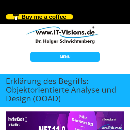
Buy me a coffee
MENU
Start
Erklärung des Begriffs:
Themen
Objektorientierte Analyse und
Design (OOAD)
Beratung
Individuelle Schulungen
Offene Seminare
Wissen