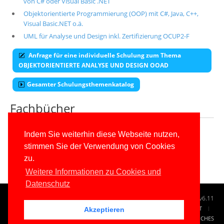
von C# oder Visual Basic .NET
Objektorientierte Programmierung (OOP) mit C#, Java, C++,
Visual Basic.NET o.ä.
UML für Analyse und Design inkl. Zertifizierung OCUP2-F
Anfrage für eine individuelle Schulung zum Thema
OBJEKTORIENTIERTE ANALYSE UND DESIGN OOAD
Gesamter Schulungsthemenkatalog
Fachbücher
Alle unsere aktuellen Fachbücher
Indem Sie weiterhin diese Webseite nutzen,
stimmen Sie der Verwendung von Cookies
E-Book-Abo für ab 99 Euro im Jahr
zu.
Weitere Informationen zu Cookies und
Datenschutz
© 1996-2026
www.IT-Visions.de
-
Dr. Holger Schwichtenberg
v6.11
START
SUCHE
TAG CLOUD
SITEMAP
KONTAKT
Akzeptieren
IMPRESSUM
RECHTLICHES