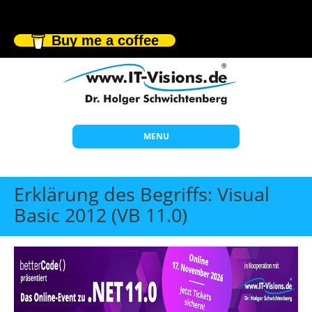
Buy me a coffee
MENU
Start
Erklärung des Begriffs: Visual
Themen
Basic 2012 (VB 11.0)
Beratung
Individuelle Schulungen
Offene Seminare
Wissen