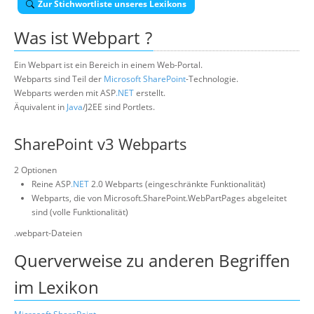
Zur Stichwortliste unseres Lexikons
Über uns
Was ist
Webpart
?
Suche
Ein Webpart ist ein Bereich in einem Web-Portal.
Webparts sind Teil der
Microsoft SharePoint
-Technologie.
Webparts werden mit ASP
.NET
erstellt.
Äquivalent in
Java
/J2EE sind Portlets.
SharePoint v3 Webparts
2 Optionen
Reine ASP
.NET
2.0 Webparts (eingeschränkte Funktionalität)
Webparts, die von Microsoft.SharePoint.WebPartPages abgeleitet
sind (volle Funktionalität)
.webpart-Dateien
Querverweise zu anderen Begriffen
im Lexikon