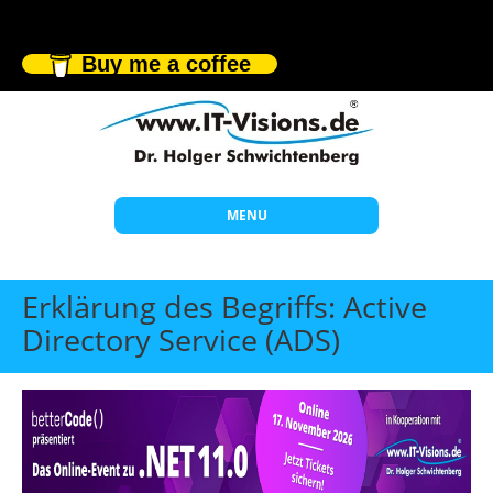
Buy me a coffee
MENU
Start
Erklärung des Begriffs: Active
Themen
Directory Service (ADS)
Beratung
Individuelle Schulungen
Offene Seminare
Wissen