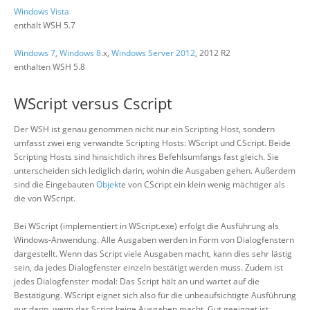
Windows Vista
enthält WSH 5.7
Windows 7
,
Windows 8
.x,
Windows Server 2012
, 2012 R2
enthalten WSH 5.8
WScript versus Cscript
Der WSH ist genau genommen nicht nur ein Scripting Host, sondern
umfasst zwei eng verwandte Scripting Hosts: WScript und CScript. Beide
Scripting Hosts sind hinsichtlich ihres Befehlsumfangs fast gleich. Sie
unterscheiden sich lediglich darin, wohin die Ausgaben gehen. Außerdem
sind die Eingebauten
Objekt
e von CScript ein klein wenig mächtiger als
die von WScript.
Bei WScript (implementiert in WScript.exe) erfolgt die Ausführung als
Windows-Anwendung. Alle Ausgaben werden in Form von Dialogfenstern
dargestellt. Wenn das Script viele Ausgaben macht, kann dies sehr lästig
sein, da jedes Dialogfenster einzeln bestätigt werden muss. Zudem ist
jedes Dialogfenster modal: Das Script hält an und wartet auf die
Bestätigung. WScript eignet sich also für die unbeaufsichtigte Ausführung
nur dann, wenn das Script keine Ausgaben macht. Gut geeignet ist