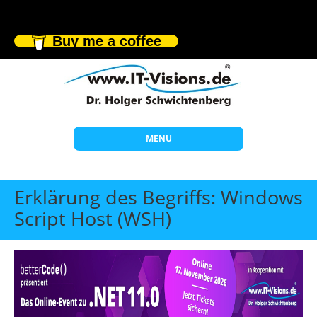
Buy me a coffee
MENU
Start
Erklärung des Begriffs: Windows
Themen
Script Host (WSH)
Beratung
Individuelle Schulungen
Offene Seminare
Wissen