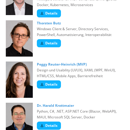
Docker, Kubernetes, Microservices
Details
Thorsten Butz
Windows Client & Server, Directory Services,
PowerShell, Automatisierung, Interoperabilität
Details
Peggy Reuter-Heinrich (MVP)
Design und Usability (UI/UX), XAML (WPF, WinUI),
HTML/CSS, Mobile Apps, Barrierefreiheit
Details
Dr. Harald Krottmaier
Python, C#, .NET, ASP.NET Core (Blazor, WebAPI),
MAUI, Microsoft SQL Server, Docker
Details