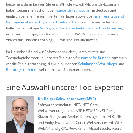
Über uns
besuchen, dann kennen Sie uns: Wir, die www.IT-Visions.de-Experten,
haben zusammen schon über
hunderte Fachbücher
in deutsch und
Suche
englisch bei allen renommierten Verlagen sowie über
mehrere tausend
Beiträge in allen wichtigen Fachzeitschriften
geschrieben. Jedes Jahr
halten wir unzählige
Vorträge auf allen bedeutenden Fachkonferenzen
,
nicht nur in Europa, sondern auch in den USA. Wir produzieren auch
Videos für LinkedIn Learning, Pluralsight und Rheinwerk.
Im Hauptberuf sind wir Softwareentwickler, -architekten und
Technologieberater. In unseren Projekten für
namhafte Kunden
sammeln
wir die Projekterfahrung, die wir in unseren
Schulungen/Workshops
und
Beratungsterminen
sehr gerne an Sie weitergeben.
Eine Auswahl unserer Top-Experten
Dr. Holger Schwichtenberg (MVP)
Softwarearchitektur, .NET/.NET Core,
Webanwendungen mit ASP.NET/ASP.NET Core,
Blazor, Vue.js und Svelte, Datenzugriff mit ADO.NET
und Entity Framework (Core), Webservices mit WCF,
WebAPI und gRPC, PowerShell, Visual Studio, Azure