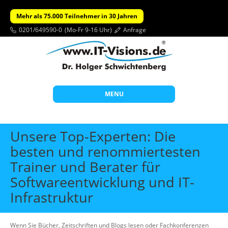
Mehr als 75.000 Teilnehmer in 30 Jahren
0201/649590-0
(Mo-Fr 9-16 Uhr)
Anfrage
MENU
Start
Unsere Top-Experten: Die
Themen
besten und renommiertesten
Trainer und Berater für
Beratung
Softwareentwicklung und IT-
Individuelle Schulungen
Infrastruktur
Offene Seminare
Wissen
Wenn Sie Bücher, Zeitschriften und Blogs lesen oder Fachkonferenzen