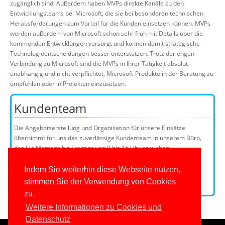
zugänglich sind. Außerdem haben MVPs direkte Kanäle zu den
Entwicklungsteams bei Microsoft, die sie bei besonderen technischen
Herausforderungen zum Vorteil für die Kunden einsetzen können. MVPs
werden außerdem von Microsoft schon sehr früh mit Details über die
kommenden Entwicklungen versorgt und können damit strategische
Technologieentscheidungen besser unterstützen. Trotz der engen
Verbindung zu Microsoft sind die MVPs in Ihrer Tätigkeit absolut
unabhängig und nicht verpflichtet, Microsoft-Produkte in der Beratung zu
empfehlen oder in Projekten einzusetzen.
Kundenteam
Die Angebotserstellung und Organisation für unsere Einsätze
übernimmt für uns das zuverlässige Kundenteam in unserem Büro,
das Sie Montags bis Freitags von 9 bis 16 Uhr erreichen:
Telefon: 0201/649590-0
E-Mail:
Indem Sie weiterhin diese Webseite nutzen,
stimmen Sie der Verwendung von Cookies
Kundenteammitglieder
zu.
Weitere Informationen zu Cookies und
Datenschutz