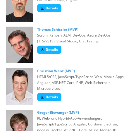
Details
Thomas Schissler (MVP)
Scrum, Kanban, ALM, DevOps, Azure DevOps
(TFS/VSTS), Visual Studio, Unit Testing
Details
Christian Wenz (MVP)
HTML5/CSS, JavaScript/TypeScript, Web, Mobile Apps,
Angular, ASP.NET Core, PHP, Web-Sicherheit,
Microservices
Details
Gregor Biswanger (MVP)
KI, Web- und Hybrid-App-Anwendungen,
JavaScript/TypeScript, Angular, Cordova, Electron,
node.js, Docker, ASP.NET Core, Azure, MongoDB,