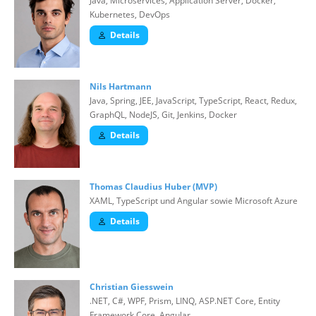
Java, Microservices, Application Server, Docker,
Kubernetes, DevOps
Details
Nils Hartmann
Java, Spring, JEE, JavaScript, TypeScript, React, Redux,
GraphQL, NodeJS, Git, Jenkins, Docker
Details
Thomas Claudius Huber (MVP)
XAML, TypeScript und Angular sowie Microsoft Azure
Details
Christian Giesswein
.NET, C#, WPF, Prism, LINQ, ASP.NET Core, Entity
Framework Core, Angular