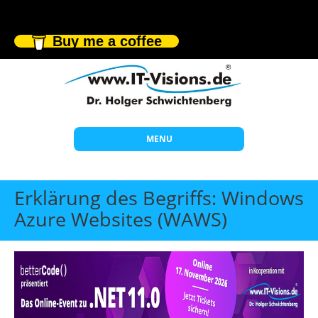
Buy me a coffee
MENU
Start
Erklärung des Begriffs: Windows
Themen
Azure Websites (WAWS)
Beratung
Individuelle Schulungen
Offene Seminare
Wissen