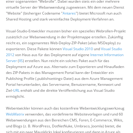
einer sogenannten "Webrolle". Dabei wurden stets ein oder mehrere
virtuelle Server der Webanwendung zugewiesen. Mit dem neuen Dienst
"Website" (bisheriger Codename "
Antares
") bietet Microsoft nun auch
Shared Hosting und stark vereinfachte Deployment-Verfahren an.
Visual-Studio-Entwickler mussten bisher ein spezielles Webrollen-Projekt
zusätzlich zur Webanwendung in der Projektmappe erstellen. Zukünftig
reicht es, ein sogenanntes Web-Deploy-ZIP-Paket (alias MSDeploy) zu
exportieren. Diese Pakete können
Visual Studio 2010
und
Visual Studio
2012
von Haus aus für das Deployment auf eigene
Internet Information
Server
(
IIS
) erstellen. Nun reicht ein solches Paket auch für das
Deployment auf Azure aus. Alternativ zum Exportieren und Hinaufladen
des ZIP-Pakets in das Management Portal kann der Entwickler ein
Publishing Profile (.publishsettings-Datei) aus dem Azure Management
Portal herunterladen, das Servername, Benutzername, Kennwort und
Ziel-
URL
enthält und die direkte Veröffentlichung aus Visual Studio
ermöglicht.
Webentwickler können auch das kostenfreie Webentwicklungswerkzeug
WebMatrix
verwenden, das vordefinierte Websitevorlagen und rund 60
Webanwendungen aus den Bereichen CMS, Foren, E-Commerce, Wikis,
und Blogs (z. B. WordPress, DotNetNuke, Umbraco, Joomla) bietet, die
sich mit ein paar Mausklicks lokal konfigurieren und dann in Azure als