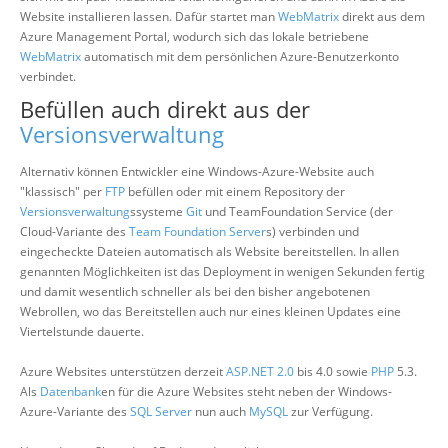
Website installieren lassen. Dafür startet man
WebMatrix
direkt aus dem
Azure Management Portal, wodurch sich das lokale betriebene
WebMatrix
automatisch mit dem persönlichen Azure-Benutzerkonto
verbindet.
Befüllen auch direkt aus der
Versionsverwaltung
Alternativ können Entwickler eine Windows-Azure-Website auch
"klassisch" per
FTP
befüllen oder mit einem Repository der
Versionsverwaltung
ssysteme
Git
und TeamFoundation Service (der
Cloud-Variante des
Team Foundation Server
s) verbinden und
eingecheckte Dateien automatisch als Website bereitstellen. In allen
genannten Möglichkeiten ist das Deployment in wenigen Sekunden fertig
und damit wesentlich schneller als bei den bisher angebotenen
Webrollen, wo das Bereitstellen auch nur eines kleinen Updates eine
Viertelstunde dauerte.
Azure Websites unterstützen derzeit
ASP.NET 2.0
bis 4.0 sowie
PHP
5.3.
Als
Datenbank
en für die Azure Websites steht neben der Windows-
Azure-Variante des
SQL Server
nun auch
MySQL
zur Verfügung.