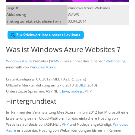
Über uns
Begriff
Windows Azure Websites
Abkürzung
WAWS
Suche
Eintrag zuletzt aktualisiert am
03.04.2014
Zur Stichwortliste unseres Lexikons
Was ist
Windows Azure Websites
?
Windows Azure
Websites (W
AWS
) bezeichnet das "Shared"
Webhost
ing
innerhalb von
Windows Azure
.
Erstankündigung: 6.6.2012 (MEET AZURE Event)
Offizielle Markteinführung am 27.6.2013 (
BUILD
2013)
Unterstützte Sprachen: ASP.NET,
Java
,
node.js
,
PHP
Hintergrundtext
Im Rahmen der Veranstaltung MeetAzure im Juni 2012 hat Microsoft eine
Erweiterung seiner Cloud-Plattform für das einfachere Hosting von
Websites auf Basis von ASP.NET,
PHP
und Node.js angekündigt.
Windows
Azure
erlaubte das Hosting von Webanwendungen bisher im Rahmen