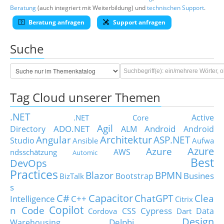
Beratung
(auch integriert mit Weiterbildung) und
technischen Support
.
Beratung anfragen
Support anfragen
Suche
Tag Cloud unserer Themen
.NET
Active
.NET Core
Agil
ADO.NET
Android
Directory
ALM
Android
Architektur
Angular
ASP.NET
Studio
Ansible
Aufwa
Azure
Azure
AWS
ndsschätzung
Automic
Best
DevOps
Practices
Blazor
BPMN
Busines
Bootstrap
BizTalk
s
C#
Capacitor
ChatGPT
Clea
Intelligence
C++
Citrix
Copilot
n Code
Cypress
CSS
Data
Cordova
Dart
Design
Delphi
Warehousing