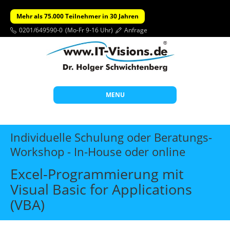
Mehr als 75.000 Teilnehmer in 30 Jahren
0201/649590-0
(Mo-Fr 9-16 Uhr)
Anfrage
MENU
Start
Individuelle Schulung oder Beratungs-
Themen
Workshop - In-House oder online
Beratung
Excel-Programmierung mit
Individuelle Schulungen
Visual Basic for Applications
(VBA)
Offene Seminare
Wissen