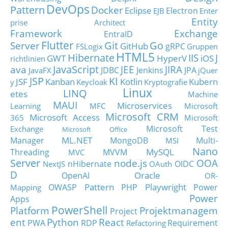
DevOps
Pattern
Docker
Eclipse
Electron
EJB
Enter
Entity
prise Architect
Framework
Exchange
EntraID
Flutter
Git
Go
Server
GitHub
gRPC
FSLogix
Gruppen
HTML5
Hibernate
IIS
J
GWT
HyperV
iOS
richtlinien
JavaScript
ava
JEE
JIRA
JDBC
Jenkins
JPA
JavaFX
jQuer
JSP
KI
JSF
Kanban
Kotlin
Kubern
y
Keycloak
Kryptografie
Linux
LINQ
etes
Machine
MAUI
Microservices
Learning
MFC
Microsoft
Microsoft CRM
Microsoft Access
365
Microsoft
Microsoft Test
Exchange
Microsoft Office
ML.NET
Manager
MongoDB
Multi-
MSI
Nano
MySQL
Threading
MVVM
MVC
Server
node.js
OOA
nHibernate
OIDC
NextJS
OAuth
D
Oracle
OpenAI
OR-
Pattern
Playwright
OWASP
PHP
Power
Mapping
Power
Apps
PowerShell
Platform
Projektmanagem
Project
ent
Python
React
PWA
RDP
Requirement
Refactoring