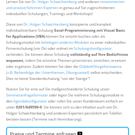
Lernen Sie von
Dr. Holger Schwichtenberg
und anderen
renommierten
Über uns
und praxiserfahrenen Experten
in genau auf Sie zugeschnittenen
individuellen Schulungen, Trainings und Workshops!
Suche
Diese von
Dr. Holger Schwichtenberg
konzipierte und komplett
individualisierbare Schulung
Excel-Programmierung mit Visual Basic
for Applications (VBA)
können Sie einzeln buchen oder als
Schulungsmodul mit
beliebigen anderen Modulen
zu einer individuellen
Firmenschulung (vor Ort oder online) im
Schulungskonfigurator
verbinden. Sie können diese Schulung
vollständig auf Ihre Bedürfnisse
anpassen
, indem Sie einzelne Themen priorisieren, streichen, ersetzen
oder ergänzen. Zudem können Sie über die
Didaktik/Vorgehensweise
(z.B. Reihenfolge der Unterthemen, Übungsanteil)
selbst entscheiden.
Dies ist keine Standardschulung "von der Stange"!
Nutzen Sie für eine auf Sie maßgeschneiderte Schulung unser
Seminaranfrageformular
oder legen Sie mehrere Schulungsmodule in
den
Agendakonfigurator
oder rufen Sie unser Kundenteam einfach an
unter
0201/649590-0
. Sie können sich zu den Inhalten auch von Dr.
Holger Schwichtenberg und anderen Experten persönlich am Telefon
beraten lassen (Termine nach Vereinbarung).
Preise und Termine anfragen