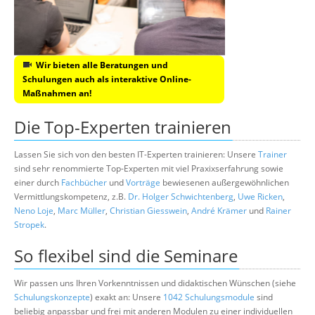
Wir bieten alle Beratungen und
Schulungen auch als interaktive Online-
Maßnahmen an!
Die Top-Experten trainieren
Lassen Sie sich von den besten IT-Experten trainieren: Unsere
Trainer
sind sehr renommierte Top-Experten mit viel Praxixserfahrung sowie
einer durch
Fachbücher
und
Vorträge
bewiesenen außergewöhnlichen
Vermittlungskompetenz, z.B.
Dr. Holger Schwichtenberg
,
Uwe Ricken
,
Neno Loje
,
Marc Müller
,
Christian Giesswein
,
André Krämer
und
Rainer
Stropek
.
So flexibel sind die Seminare
Wir passen uns Ihren Vorkenntnissen und didaktischen Wünschen (siehe
Schulungskonzepte
) exakt an: Unsere
1042 Schulungsmodule
sind
beliebig anpassbar und frei mit anderen Modulen zu einer individuellen