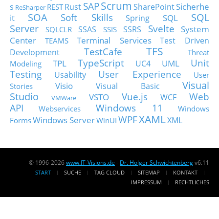
Scrum
SAP
Sicherhe
s
Rust
SharePoint
REST
ReSharper
SOA
SQL
Soft Skills
it
SQL
Spring
Server
Svelte
System
SSAS
SSRS
SQLCLR
SSIS
Center
Terminal Services
Test Driven
TEAMS
TFS
TestCafe
Development
Threat
TypeScript
Unit
TPL
UML
UC4
Modeling
Testing
User Experience
Usability
User
Visual
Visio
Visual Basic
Stories
Studio
Vue.js
Web
VSTO
WCF
VMWare
API
Windows 11
Webservices
Windows
XAML
WPF
Windows Server
XML
Forms
WinUI
© 1996-2026
www.IT-Visions.de
-
Dr. Holger Schwichtenberg
v6.11
START
SUCHE
TAG CLOUD
SITEMAP
KONTAKT
IMPRESSUM
RECHTLICHES