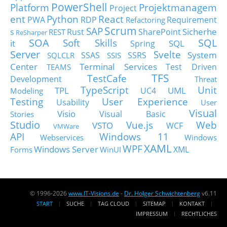
PowerShell
Platform
Projektmanagem
Project
ent
Python
React
PWA
RDP
Requirement
Refactoring
Scrum
SAP
Sicherhe
s
Rust
SharePoint
REST
ReSharper
SOA
SQL
Soft Skills
it
SQL
Spring
Server
Svelte
System
SSAS
SSRS
SQLCLR
SSIS
Center
Terminal Services
Test Driven
TEAMS
TFS
TestCafe
Development
Threat
TypeScript
Unit
TPL
UML
UC4
Modeling
Testing
User Experience
Usability
User
Visual
Visio
Visual Basic
Stories
Studio
Vue.js
Web
VSTO
WCF
VMWare
API
Windows 11
Webservices
Windows
XAML
WPF
Windows Server
XML
Forms
WinUI
© 1996-2026
www.IT-Visions.de
-
Dr. Holger Schwichtenberg
v6.11
START
SUCHE
TAG CLOUD
SITEMAP
KONTAKT
IMPRESSUM
RECHTLICHES