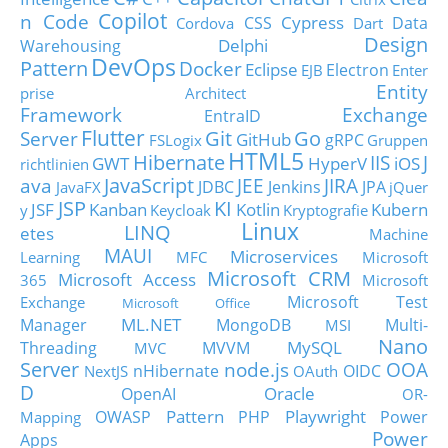
Copilot
n Code
Cypress
CSS
Data
Cordova
Dart
Design
Delphi
Warehousing
DevOps
Pattern
Docker
Eclipse
Electron
EJB
Enter
Entity
prise Architect
Framework
Exchange
EntraID
Flutter
Git
Go
Server
GitHub
gRPC
FSLogix
Gruppen
HTML5
Hibernate
IIS
J
GWT
HyperV
iOS
richtlinien
JavaScript
ava
JEE
JIRA
JDBC
Jenkins
JPA
JavaFX
jQuer
JSP
KI
JSF
Kanban
Kotlin
Kubern
y
Keycloak
Kryptografie
Linux
LINQ
etes
Machine
MAUI
Microservices
Learning
MFC
Microsoft
Microsoft CRM
Microsoft Access
365
Microsoft
Microsoft Test
Exchange
Microsoft Office
ML.NET
Manager
MongoDB
Multi-
MSI
Nano
MySQL
Threading
MVVM
MVC
Server
node.js
OOA
nHibernate
OIDC
NextJS
OAuth
D
Oracle
OpenAI
OR-
Pattern
Playwright
OWASP
PHP
Power
Mapping
Power
Apps