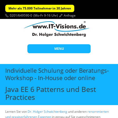
Mehr als 75.000 Teilnehmer in 30 Jahren
0201/649590-0
(Mo-Fr 9-16 Uhr)
Anfrage
MENU
Start
Individuelle Schulung oder Beratungs-
Themen
Workshop - In-House oder online
Beratung
Java EE 6 Patterns und Best
Individuelle Schulungen
Practices
Offene Seminare
Lernen Sie von
Dr. Holger Schwichtenberg
und anderen
renommierten
Wissen
und praxiserfahrenen Experten
in genau auf Sie zugeschnittenen