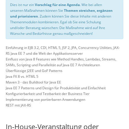
Dies ist nur ein
Vorschlag für eine Agenda
. Wie bei allen
unseren Maßnahmen können Sie
Themen streichen, ergänzen
und priorisieren
. Zudem können Sie diese Inhalte mit anderen
Themenmodulen kombinieren. Egal ob Sie eine Schulung
und/oder Beratung wünschen: Die Maßnahme wird auf Ihre
Wünsche und Bedürfnisse genau maßgeschneidert!
Einführung in EJB 3.2, CDI, HTML 5, JSF 2, JPA, Concurrency Utilities, JAX-
RS Java EE 7 und die Welt der Applikationsserver
Einfluss von Java 8 Features wie Method Handles, Lambdas, Streams,
SAMs, Scripting und Parallelität auf Java EE 7 Architekturen
Überflüssige J2EE und GoF Patterns
Java FX 8 vs. HTML 5
Maven 3 - das Buildtool für Java EE
Java EE 7 Patterns und Design für Produktivität und Einfachheit
Konfigurierbarkeit und Testbarkeit der Business Tier
Implementierung von portierbaren Anwendungen
REST mit JAX-RS
In-House-Veranstaltung oder