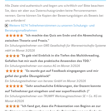
Alle Zitate sind authentisch und liegen uns schriftlich vor! Bitte beachten
Sie, dass wir aber aus Datenschutzgründen keine Personennamen
nennen. Gerne können Sie Kopien der Bewertungsbögen als Beweis bei
uns anfordern!
Weitere 9274 Teilnehmerstimmen zu unseren Schulungs- und
Beratungsmaßnahmen
"
Ich mochte das Quiz am Ende und die Abwechslung
zwischen Theorie und Praxis.
"
Ein Schulungsteilnehmer von GWS Gesellschaft für Warenwirtschafts-Systeme
mbH im Monat 3/2026
"
Es gab viel Einblick in die Tiefen des Multithreading.
Gefallen hat mir auch das praktische Anwenden des TDD.
"
Ein Schulungsteilnehmer von esatus AG im Monat 3/2026
"
Es wurde gut auf Feedback eingegangen und mir
gefiel der große Übungsblock!
"
Ein Schulungsteilnehmer von Iteratec GmbH im Monat 3/2026
"
Sehr anschauliche Erklärungen, der Dozent konnte
auf Teilnehmer gut eingehen und war superfreundlich :)
"
Ein Schulungsteilnehmer von TRUMPF Werkzeugmaschinen SE + Co. KG im
Monat 4/2026
"
Ich fand gut, dass die Präsentation von Beginn an zur