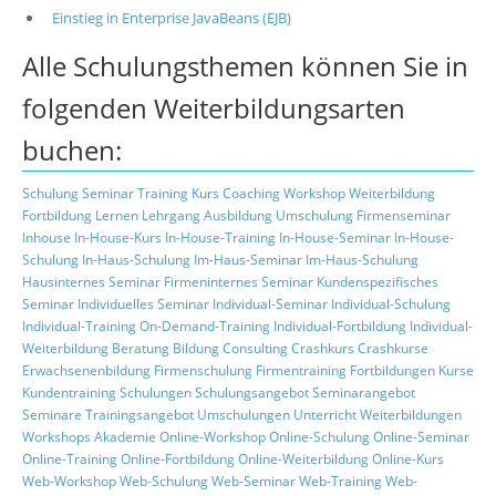
Einstieg in Enterprise JavaBeans (EJB)
Alle Schulungsthemen können Sie in
folgenden Weiterbildungsarten
buchen:
Schulung
Seminar
Training
Kurs
Coaching
Workshop
Weiterbildung
Fortbildung
Lernen
Lehrgang
Ausbildung
Umschulung
Firmenseminar
Inhouse
In-House-Kurs
In-House-Training
In-House-Seminar
In-House-
Schulung
In-Haus-Schulung
Im-Haus-Seminar
Im-Haus-Schulung
Hausinternes Seminar
Firmeninternes Seminar
Kundenspezifisches
Seminar
Individuelles Seminar
Individual-Seminar
Individual-Schulung
Individual-Training
On-Demand-Training
Individual-Fortbildung
Individual-
Weiterbildung
Beratung
Bildung
Consulting
Crashkurs
Crashkurse
Erwachsenenbildung
Firmenschulung
Firmentraining
Fortbildungen
Kurse
Kundentraining
Schulungen
Schulungsangebot
Seminarangebot
Seminare
Trainingsangebot
Umschulungen
Unterricht
Weiterbildungen
Workshops
Akademie
Online-Workshop
Online-Schulung
Online-Seminar
Online-Training
Online-Fortbildung
Online-Weiterbildung
Online-Kurs
Web-Workshop
Web-Schulung
Web-Seminar
Web-Training
Web-