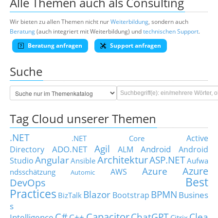
Alle Themen auch als Consulting
Wir bieten zu allen Themen nicht nur
Weiterbildung
, sondern auch
Beratung
(auch integriert mit Weiterbildung) und
technischen Support
.
Beratung anfragen
Support anfragen
Suche
Tag Cloud unserer Themen
.NET
Active
.NET Core
Agil
ADO.NET
Android
Directory
ALM
Android
Architektur
Angular
ASP.NET
Studio
Ansible
Aufwa
Azure
Azure
AWS
ndsschätzung
Automic
Best
DevOps
Practices
Blazor
BPMN
Busines
Bootstrap
BizTalk
s
C#
Capacitor
ChatGPT
Clea
Intelligence
C++
Citrix