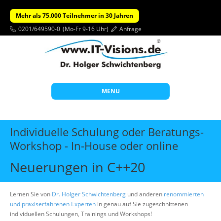
Mehr als 75.000 Teilnehmer in 30 Jahren
0201/649590-0
(Mo-Fr 9-16 Uhr)
Anfrage
MENU
Start
Individuelle Schulung oder Beratungs-
Themen
Workshop - In-House oder online
Beratung
Neuerungen in C++20
Individuelle Schulungen
Offene Seminare
Lernen Sie von
Dr. Holger Schwichtenberg
und anderen
renommierten
und praxiserfahrenen Experten
in genau auf Sie zugeschnittenen
Wissen
individuellen Schulungen, Trainings und Workshops!