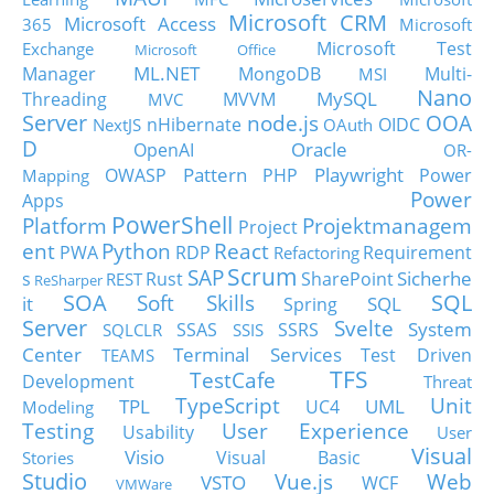
Microsoft CRM
Microsoft Access
365
Microsoft
Microsoft Test
Exchange
Microsoft Office
ML.NET
Manager
MongoDB
Multi-
MSI
Nano
MySQL
Threading
MVVM
MVC
Server
node.js
OOA
nHibernate
OIDC
NextJS
OAuth
D
Oracle
OpenAI
OR-
Pattern
Playwright
OWASP
PHP
Power
Mapping
Power
Apps
PowerShell
Platform
Projektmanagem
Project
ent
Python
React
PWA
RDP
Requirement
Refactoring
Scrum
SAP
Sicherhe
s
Rust
SharePoint
REST
ReSharper
SOA
SQL
Soft Skills
it
SQL
Spring
Server
Svelte
System
SSAS
SSRS
SQLCLR
SSIS
Center
Terminal Services
Test Driven
TEAMS
TFS
TestCafe
Development
Threat
TypeScript
Unit
TPL
UML
UC4
Modeling
Testing
User Experience
Usability
User
Visual
Visio
Visual Basic
Stories
Studio
Vue.js
Web
VSTO
WCF
VMWare