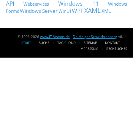
API
Windows 11
Webservices
Windows
XAML
WPF
Windows Server
XML
Forms
WinUI
© 1996-2026
www.IT-Visions.de
-
Dr. Holger Schwichtenberg
v6.11
START
SUCHE
TAG CLOUD
SITEMAP
KONTAKT
IMPRESSUM
RECHTLICHES