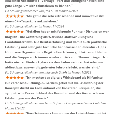
einzelnen Abschnitte ( "Vortrags"-Part und Übungen) hatten eine
gute Länge, um sich fokussieren zu können.
"
Ein Schulungsteilnehmer von JYSK SE im Monat 3/2025
"
Mir gefile die sehr erfrischende und innovative Art
einen C++-Tageskurs aufzuziehen.
"
Ein Schulungsteilnehmer im Monat 11/2024
"
Gefallen haben mit folgende Punkte: - Diskussion war
möglich - Die Gestaltung als Workshop statt Schulung und
Frontalunterricht - Die Berufserfahrung und damit auch praktische
Erfahrung und sehr gute fachliche Kenntnisse der Dozentin - Tipps
für unsere Organisation - Brigitte Evertz kann gut fokussiert bleiben
und die Gruppe auch immer wieder zurück zum Thema bringen. Ich
hatte nie den Eindruck, dass sie den Faden verloren hat oder nur
abliest bzw. auswendig gelerntes lehrt - sie lebt, was sie lehrt.
"
Ein Schulungsteilnehmer von microtech GmbH im Monat 1/2023
"
Ich mochte das digitale Whiteboard als Hilfsmittel
zur Veranschaulichung. Außerdem gefiel mit die Erläuterung der
Konzepte direkt im Code anhand von konkreten Beispielen, die
sympatische Persönlichkeit des Dozenten und der Austausch von
Erfahrungen aus der Praxis.
"
Ein Schulungsteilnehmer von Tecan Software Competence Center GmbH im
Monat 9/2022
"
Herr Schmaranz kommt von der Entwicklung und ist