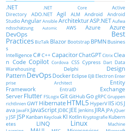
.NET
Active
.NET Core
Agil
ADO.NET
Android
Directory
ALM
Android
Architektur
Angular
ASP.NET
Studio
Ansible
Aufwa
Azure
Azure
AWS
ndsschätzung
Automic
Best
DevOps
Practices
Blazor
BPMN
Busines
Bootstrap
BizTalk
s
C#
Capacitor
ChatGPT
Clea
Intelligence
C++
Citrix
Copilot
n Code
Cypress
CSS
Data
Cordova
Dart
Design
Delphi
Warehousing
DevOps
Pattern
Docker
Eclipse
Electron
EJB
Enter
Entity
prise Architect
Framework
Exchange
EntraID
Flutter
Git
Go
Server
GitHub
gRPC
FSLogix
Gruppen
HTML5
Hibernate
IIS
J
GWT
HyperV
iOS
richtlinien
JavaScript
ava
JEE
JIRA
JDBC
Jenkins
JPA
JavaFX
jQuer
JSP
KI
JSF
Kanban
Kotlin
Kubern
y
Keycloak
Kryptografie
Linux
LINQ
etes
Machine
MAUI
Microservices
Learning
MFC
Microsoft