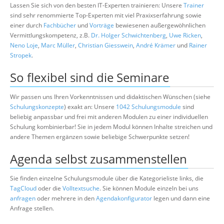
Lassen Sie sich von den besten IT-Experten trainieren: Unsere
Trainer
sind sehr renommierte Top-Experten mit viel Praxixserfahrung sowie
einer durch
Fachbücher
und
Vorträge
bewiesenen außergewöhnlichen
Vermittlungskompetenz, z.B.
Dr. Holger Schwichtenberg
,
Uwe Ricken
,
Neno Loje
,
Marc Müller
,
Christian Giesswein
,
André Krämer
und
Rainer
Stropek
.
So flexibel sind die Seminare
Wir passen uns Ihren Vorkenntnissen und didaktischen Wünschen (siehe
Schulungskonzepte
) exakt an: Unsere
1042 Schulungsmodule
sind
beliebig anpassbar und frei mit anderen Modulen zu einer individuellen
Schulung kombinierbar! Sie in jedem Modul können Inhalte streichen und
andere Themen ergänzen sowie beliebige Schwerpunkte setzen!
Agenda selbst zusammenstellen
Sie finden einzelne Schulungsmodule über die Kategorieliste links, die
TagCloud
oder die
Volltextsuche
. Sie können Module einzeln bei uns
anfragen
oder mehrere in den
Agendakonfigurator
legen und dann eine
Anfrage stellen.