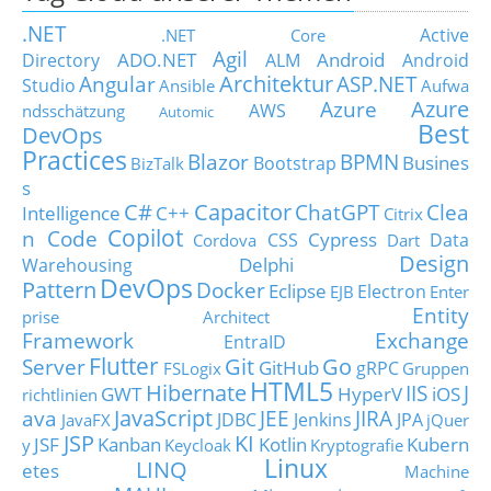
.NET
Active
.NET Core
Agil
ADO.NET
Android
Directory
ALM
Android
Architektur
Angular
ASP.NET
Studio
Ansible
Aufwa
Azure
Azure
AWS
ndsschätzung
Automic
Best
DevOps
Practices
Blazor
BPMN
Busines
Bootstrap
BizTalk
s
C#
Capacitor
ChatGPT
Clea
Intelligence
C++
Citrix
Copilot
n Code
Cypress
CSS
Data
Cordova
Dart
Design
Delphi
Warehousing
DevOps
Pattern
Docker
Eclipse
Electron
EJB
Enter
Entity
prise Architect
Framework
Exchange
EntraID
Flutter
Git
Go
Server
GitHub
gRPC
FSLogix
Gruppen
HTML5
Hibernate
IIS
J
GWT
HyperV
iOS
richtlinien
JavaScript
ava
JEE
JIRA
JDBC
Jenkins
JPA
JavaFX
jQuer
JSP
KI
JSF
Kanban
Kotlin
Kubern
y
Keycloak
Kryptografie
Linux
LINQ
etes
Machine