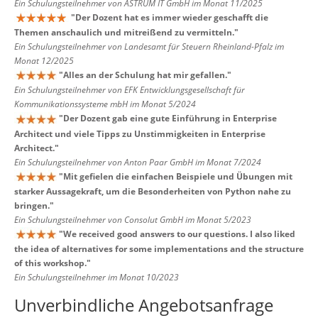
Ein Schulungsteilnehmer von ASTRUM IT GmbH im Monat 11/2025
"
Der Dozent hat es immer wieder geschafft die
Themen anschaulich und mitreißend zu vermitteln.
"
Ein Schulungsteilnehmer von Landesamt für Steuern Rheinland-Pfalz im
Monat 12/2025
"
Alles an der Schulung hat mir gefallen.
"
Ein Schulungsteilnehmer von EFK Entwicklungsgesellschaft für
Kommunikationssysteme mbH im Monat 5/2024
"
Der Dozent gab eine gute Einführung in Enterprise
Architect und viele Tipps zu Unstimmigkeiten in Enterprise
Architect.
"
Ein Schulungsteilnehmer von Anton Paar GmbH im Monat 7/2024
"
Mit gefielen die einfachen Beispiele und Übungen mit
starker Aussagekraft, um die Besonderheiten von Python nahe zu
bringen.
"
Ein Schulungsteilnehmer von Consolut GmbH im Monat 5/2023
"
We received good answers to our questions. I also liked
the idea of alternatives for some implementations and the structure
of this workshop.
"
Ein Schulungsteilnehmer im Monat 10/2023
Unverbindliche Angebotsanfrage