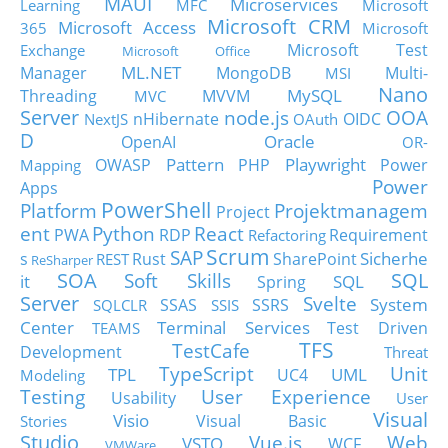
MAUI
Microservices
Learning
MFC
Microsoft
Microsoft CRM
Microsoft Access
365
Microsoft
Microsoft Test
Exchange
Microsoft Office
ML.NET
Manager
MongoDB
Multi-
MSI
Nano
MySQL
Threading
MVVM
MVC
Server
node.js
OOA
nHibernate
OIDC
NextJS
OAuth
D
Oracle
OpenAI
OR-
Pattern
Playwright
OWASP
PHP
Power
Mapping
Power
Apps
PowerShell
Platform
Projektmanagem
Project
ent
Python
React
PWA
RDP
Requirement
Refactoring
Scrum
SAP
Sicherhe
s
Rust
SharePoint
REST
ReSharper
SOA
SQL
Soft Skills
it
SQL
Spring
Server
Svelte
System
SSAS
SSRS
SQLCLR
SSIS
Center
Terminal Services
Test Driven
TEAMS
TFS
TestCafe
Development
Threat
TypeScript
Unit
TPL
UML
UC4
Modeling
Testing
User Experience
Usability
User
Visual
Visio
Visual Basic
Stories
Studio
Vue.js
Web
VSTO
WCF
VMWare