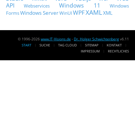
API
Windows 11
Webservices
Windows
XAML
WPF
Windows Server
XML
Forms
WinUI
© 1996-2026
www.IT-Visions.de
-
Dr. Holger Schwichtenberg
v6.11
START
SUCHE
TAG CLOUD
SITEMAP
KONTAKT
IMPRESSUM
RECHTLICHES