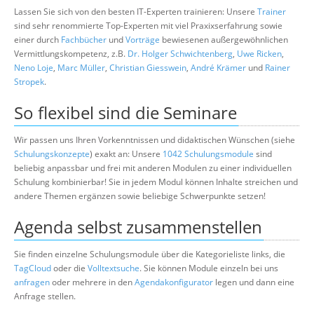
Lassen Sie sich von den besten IT-Experten trainieren: Unsere
Trainer
sind sehr renommierte Top-Experten mit viel Praxixserfahrung sowie
einer durch
Fachbücher
und
Vorträge
bewiesenen außergewöhnlichen
Vermittlungskompetenz, z.B.
Dr. Holger Schwichtenberg
,
Uwe Ricken
,
Neno Loje
,
Marc Müller
,
Christian Giesswein
,
André Krämer
und
Rainer
Stropek
.
So flexibel sind die Seminare
Wir passen uns Ihren Vorkenntnissen und didaktischen Wünschen (siehe
Schulungskonzepte
) exakt an: Unsere
1042 Schulungsmodule
sind
beliebig anpassbar und frei mit anderen Modulen zu einer individuellen
Schulung kombinierbar! Sie in jedem Modul können Inhalte streichen und
andere Themen ergänzen sowie beliebige Schwerpunkte setzen!
Agenda selbst zusammenstellen
Sie finden einzelne Schulungsmodule über die Kategorieliste links, die
TagCloud
oder die
Volltextsuche
. Sie können Module einzeln bei uns
anfragen
oder mehrere in den
Agendakonfigurator
legen und dann eine
Anfrage stellen.