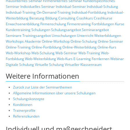
Hausinternes Seminar
Firmeninternes Seminar
Kundenspezifisches
Seminar
Individuelles Seminar
Individual-Seminar
Individual-Schulung
Individual-Training
On-Demand-Training
Individual-Fortbildung
Individual-
Weiterbildung
Beratung
Bildung
Consulting
Crashkurs
Crashkurse
Erwachsenenbildung
Firmenschulung
Firmentraining
Fortbildungen
Kurse
Kundentraining
Schulungen
Schulungsangebot
Seminarangebot
Seminare
Trainingsangebot
Umschulungen
Unterricht
Weiterbildungen
Workshops
Akademie
Online-Workshop
Online-Schulung
Online-Seminar
Online-Training
Online-Fortbildung
Online-Weiterbildung
Online-Kurs
Web-Workshop
Web-Schulung
Web-Seminar
Web-Training
Web-
Fortbildung
Web-Weiterbildung
Web-Kurs
E-Learning
Fernlernen
Webinar
Digitale Schulung
Virtuelle Schulung
Virtueller Klassenraum
Weitere Informationen
Zurück zur Liste der Seminarthemen
Allgemeine Informationen über unsere Schulungen
Schulungskonzepte
Konditionen
Trainerprofile
Referenzkunden
Individuell und maßgeschneidert