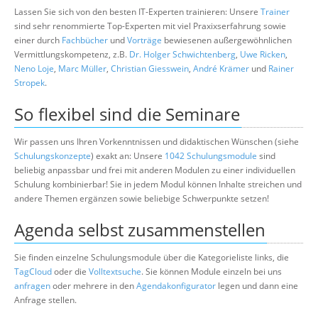
Lassen Sie sich von den besten IT-Experten trainieren: Unsere
Trainer
sind sehr renommierte Top-Experten mit viel Praxixserfahrung sowie
einer durch
Fachbücher
und
Vorträge
bewiesenen außergewöhnlichen
Vermittlungskompetenz, z.B.
Dr. Holger Schwichtenberg
,
Uwe Ricken
,
Neno Loje
,
Marc Müller
,
Christian Giesswein
,
André Krämer
und
Rainer
Stropek
.
So flexibel sind die Seminare
Wir passen uns Ihren Vorkenntnissen und didaktischen Wünschen (siehe
Schulungskonzepte
) exakt an: Unsere
1042 Schulungsmodule
sind
beliebig anpassbar und frei mit anderen Modulen zu einer individuellen
Schulung kombinierbar! Sie in jedem Modul können Inhalte streichen und
andere Themen ergänzen sowie beliebige Schwerpunkte setzen!
Agenda selbst zusammenstellen
Sie finden einzelne Schulungsmodule über die Kategorieliste links, die
TagCloud
oder die
Volltextsuche
. Sie können Module einzeln bei uns
anfragen
oder mehrere in den
Agendakonfigurator
legen und dann eine
Anfrage stellen.