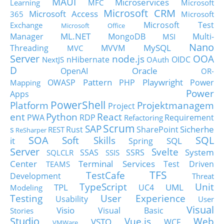
MAUI
Microservices
Learning
MFC
Microsoft
Microsoft CRM
Microsoft Access
365
Microsoft
Microsoft Test
Exchange
Microsoft Office
ML.NET
Manager
MongoDB
Multi-
MSI
Nano
MySQL
Threading
MVVM
MVC
Server
node.js
OOA
nHibernate
OIDC
NextJS
OAuth
D
Oracle
OpenAI
OR-
Pattern
Playwright
OWASP
PHP
Power
Mapping
Power
Apps
PowerShell
Platform
Projektmanagem
Project
ent
Python
React
PWA
RDP
Requirement
Refactoring
Scrum
SAP
Sicherhe
s
Rust
SharePoint
REST
ReSharper
SOA
SQL
Soft Skills
it
SQL
Spring
Server
Svelte
System
SSAS
SSRS
SQLCLR
SSIS
Center
Terminal Services
Test Driven
TEAMS
TFS
TestCafe
Development
Threat
TypeScript
Unit
TPL
UML
UC4
Modeling
Testing
User Experience
Usability
User
Visual
Visio
Visual Basic
Stories
Studio
Vue.js
Web
VSTO
WCF
VMWare