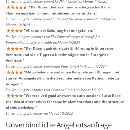
Ein Schulungsteilnehmer von ASTRUM IT GmbH im Monat 11/2025
"
Der Dozent hat es immer wieder geschafft die
Themen anschaulich und mitreißend zu vermitteln.
"
Ein Schulungsteilnehmer von Landesamt für Steuern Rheinland-Pfalz im
Monat 12/2025
"
Alles an der Schulung hat mir gefallen.
"
Ein Schulungsteilnehmer von EFK Entwicklungsgesellschaft für
Kommunikationssysteme mbH im Monat 5/2024
"
Der Dozent gab eine gute Einführung in Enterprise
Architect und viele Tipps zu Unstimmigkeiten in Enterprise
Architect.
"
Ein Schulungsteilnehmer von Anton Paar GmbH im Monat 7/2024
"
Mit gefielen die einfachen Beispiele und Übungen mit
starker Aussagekraft, um die Besonderheiten von Python nahe zu
bringen.
"
Ein Schulungsteilnehmer von Consolut GmbH im Monat 5/2023
"
We received good answers to our questions. I also liked
the idea of alternatives for some implementations and the structure
of this workshop.
"
Ein Schulungsteilnehmer im Monat 10/2023
Unverbindliche Angebotsanfrage