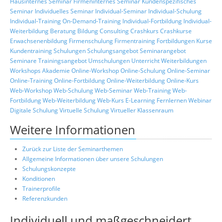
Hausinternes Seminar
Firmeninternes Seminar
Kundenspezifisches
Seminar
Individuelles Seminar
Individual-Seminar
Individual-Schulung
Individual-Training
On-Demand-Training
Individual-Fortbildung
Individual-
Weiterbildung
Beratung
Bildung
Consulting
Crashkurs
Crashkurse
Erwachsenenbildung
Firmenschulung
Firmentraining
Fortbildungen
Kurse
Kundentraining
Schulungen
Schulungsangebot
Seminarangebot
Seminare
Trainingsangebot
Umschulungen
Unterricht
Weiterbildungen
Workshops
Akademie
Online-Workshop
Online-Schulung
Online-Seminar
Online-Training
Online-Fortbildung
Online-Weiterbildung
Online-Kurs
Web-Workshop
Web-Schulung
Web-Seminar
Web-Training
Web-
Fortbildung
Web-Weiterbildung
Web-Kurs
E-Learning
Fernlernen
Webinar
Digitale Schulung
Virtuelle Schulung
Virtueller Klassenraum
Weitere Informationen
Zurück zur Liste der Seminarthemen
Allgemeine Informationen über unsere Schulungen
Schulungskonzepte
Konditionen
Trainerprofile
Referenzkunden
Individuell und maßgeschneidert