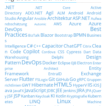
.NET
Active
.NET Core
Agil
ADO.NET
Android
Directory
ALM
Android
Architektur
Angular
ASP.NET
Studio
Ansible
Aufwa
Azure
Azure
AWS
ndsschätzung
Automic
Best
DevOps
Practices
Blazor
BPMN
Busines
Bootstrap
BizTalk
s
C#
Capacitor
ChatGPT
Clea
Intelligence
C++
Citrix
Copilot
n Code
Cypress
CSS
Data
Cordova
Dart
Design
Delphi
Warehousing
DevOps
Pattern
Docker
Eclipse
Electron
EJB
Enter
Entity
prise Architect
Framework
Exchange
EntraID
Flutter
Git
Go
Server
GitHub
gRPC
FSLogix
Gruppen
HTML5
Hibernate
IIS
J
GWT
HyperV
iOS
richtlinien
JavaScript
ava
JEE
JIRA
JDBC
Jenkins
JPA
JavaFX
jQuer
JSP
KI
JSF
Kanban
Kotlin
Kubern
y
Keycloak
Kryptografie
Linux
LINQ
etes
Machine