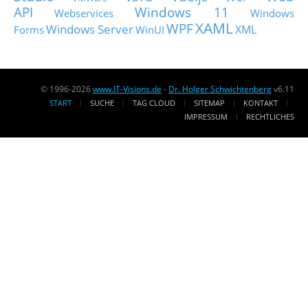
API
Windows 11
Webservices
Windows
XAML
WPF
Windows Server
XML
Forms
WinUI
© 1996-2026
www.IT-Visions.de
-
Dr. Holger Schwichtenberg
v6.11
START
SUCHE
TAG CLOUD
SITEMAP
KONTAKT
IMPRESSUM
RECHTLICHES