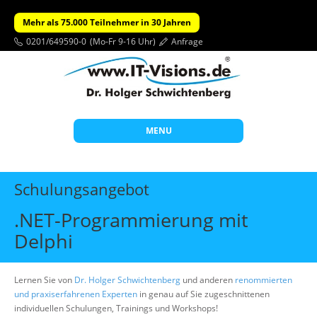
Mehr als 75.000 Teilnehmer in 30 Jahren
0201/649590-0
(Mo-Fr 9-16 Uhr)
Anfrage
MENU
Start
Schulungsangebot
Themen
.NET-Programmierung mit
Beratung
Delphi
Individuelle Schulungen
Offene Seminare
Lernen Sie von
Dr. Holger Schwichtenberg
und anderen
renommierten
und praxiserfahrenen Experten
in genau auf Sie zugeschnittenen
Wissen
individuellen Schulungen, Trainings und Workshops!