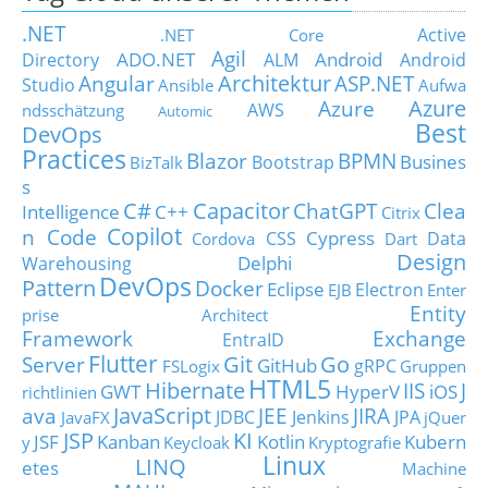
.NET
Active
.NET Core
Agil
ADO.NET
Android
Directory
ALM
Android
Architektur
Angular
ASP.NET
Studio
Ansible
Aufwa
Azure
Azure
AWS
ndsschätzung
Automic
Best
DevOps
Practices
Blazor
BPMN
Busines
Bootstrap
BizTalk
s
C#
Capacitor
ChatGPT
Clea
Intelligence
C++
Citrix
Copilot
n Code
Cypress
CSS
Data
Cordova
Dart
Design
Delphi
Warehousing
DevOps
Pattern
Docker
Eclipse
Electron
EJB
Enter
Entity
prise Architect
Framework
Exchange
EntraID
Flutter
Git
Go
Server
GitHub
gRPC
FSLogix
Gruppen
HTML5
Hibernate
IIS
J
GWT
HyperV
iOS
richtlinien
JavaScript
ava
JEE
JIRA
JDBC
Jenkins
JPA
JavaFX
jQuer
JSP
KI
JSF
Kanban
Kotlin
Kubern
y
Keycloak
Kryptografie
Linux
LINQ
etes
Machine