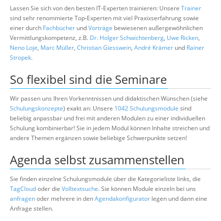
Lassen Sie sich von den besten IT-Experten trainieren: Unsere
Trainer
sind sehr renommierte Top-Experten mit viel Praxixserfahrung sowie
einer durch
Fachbücher
und
Vorträge
bewiesenen außergewöhnlichen
Vermittlungskompetenz, z.B.
Dr. Holger Schwichtenberg
,
Uwe Ricken
,
Neno Loje
,
Marc Müller
,
Christian Giesswein
,
André Krämer
und
Rainer
Stropek
.
So flexibel sind die Seminare
Wir passen uns Ihren Vorkenntnissen und didaktischen Wünschen (siehe
Schulungskonzepte
) exakt an: Unsere
1042 Schulungsmodule
sind
beliebig anpassbar und frei mit anderen Modulen zu einer individuellen
Schulung kombinierbar! Sie in jedem Modul können Inhalte streichen und
andere Themen ergänzen sowie beliebige Schwerpunkte setzen!
Agenda selbst zusammenstellen
Sie finden einzelne Schulungsmodule über die Kategorieliste links, die
TagCloud
oder die
Volltextsuche
. Sie können Module einzeln bei uns
anfragen
oder mehrere in den
Agendakonfigurator
legen und dann eine
Anfrage stellen.