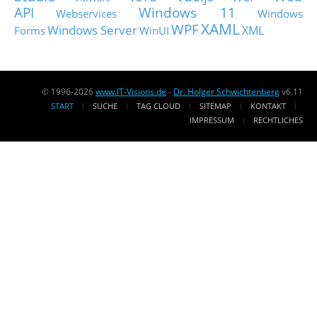
API
Windows 11
Webservices
Windows
XAML
WPF
Windows Server
XML
Forms
WinUI
© 1996-2026
www.IT-Visions.de
-
Dr. Holger Schwichtenberg
v6.11
START
SUCHE
TAG CLOUD
SITEMAP
KONTAKT
IMPRESSUM
RECHTLICHES