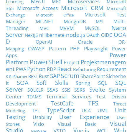
MAUI
Microservices
Learning
MFC
Microsoft
Microsoft CRM
Microsoft Access
365
Microsoft
Microsoft Test
Exchange
Microsoft Office
ML.NET
Manager
MongoDB
Multi-
MSI
Nano
MySQL
Threading
MVVM
MVC
Server
node.js
OOA
nHibernate
OIDC
NextJS
OAuth
D
Oracle
OpenAI
OR-
Pattern
Playwright
OWASP
PHP
Power
Mapping
Power
Apps
PowerShell
Platform
Projektmanagem
Project
ent
Python
React
PWA
RDP
Requirement
Refactoring
Scrum
SAP
Sicherhe
s
Rust
SharePoint
REST
ReSharper
SOA
SQL
Soft Skills
it
SQL
Spring
Server
Svelte
System
SSAS
SSRS
SQLCLR
SSIS
Center
Terminal Services
Test Driven
TEAMS
TFS
TestCafe
Development
Threat
TypeScript
Unit
TPL
UML
UC4
Modeling
Testing
User Experience
Usability
User
Visual
Visio
Visual Basic
Stories
Studio
Vue.js
Web
VSTO
WCF
VMWare