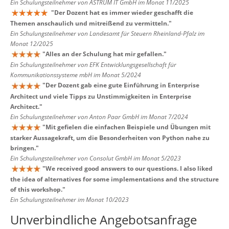
Ein Schulungsteilnehmer von ASTRUM IT GmbH im Monat 11/2025
"
Der Dozent hat es immer wieder geschafft die
Themen anschaulich und mitreißend zu vermitteln.
"
Ein Schulungsteilnehmer von Landesamt für Steuern Rheinland-Pfalz im
Monat 12/2025
"
Alles an der Schulung hat mir gefallen.
"
Ein Schulungsteilnehmer von EFK Entwicklungsgesellschaft für
Kommunikationssysteme mbH im Monat 5/2024
"
Der Dozent gab eine gute Einführung in Enterprise
Architect und viele Tipps zu Unstimmigkeiten in Enterprise
Architect.
"
Ein Schulungsteilnehmer von Anton Paar GmbH im Monat 7/2024
"
Mit gefielen die einfachen Beispiele und Übungen mit
starker Aussagekraft, um die Besonderheiten von Python nahe zu
bringen.
"
Ein Schulungsteilnehmer von Consolut GmbH im Monat 5/2023
"
We received good answers to our questions. I also liked
the idea of alternatives for some implementations and the structure
of this workshop.
"
Ein Schulungsteilnehmer im Monat 10/2023
Unverbindliche Angebotsanfrage