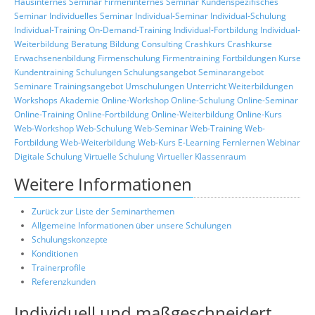
Hausinternes Seminar
Firmeninternes Seminar
Kundenspezifisches
Seminar
Individuelles Seminar
Individual-Seminar
Individual-Schulung
Individual-Training
On-Demand-Training
Individual-Fortbildung
Individual-
Weiterbildung
Beratung
Bildung
Consulting
Crashkurs
Crashkurse
Erwachsenenbildung
Firmenschulung
Firmentraining
Fortbildungen
Kurse
Kundentraining
Schulungen
Schulungsangebot
Seminarangebot
Seminare
Trainingsangebot
Umschulungen
Unterricht
Weiterbildungen
Workshops
Akademie
Online-Workshop
Online-Schulung
Online-Seminar
Online-Training
Online-Fortbildung
Online-Weiterbildung
Online-Kurs
Web-Workshop
Web-Schulung
Web-Seminar
Web-Training
Web-
Fortbildung
Web-Weiterbildung
Web-Kurs
E-Learning
Fernlernen
Webinar
Digitale Schulung
Virtuelle Schulung
Virtueller Klassenraum
Weitere Informationen
Zurück zur Liste der Seminarthemen
Allgemeine Informationen über unsere Schulungen
Schulungskonzepte
Konditionen
Trainerprofile
Referenzkunden
Individuell und maßgeschneidert