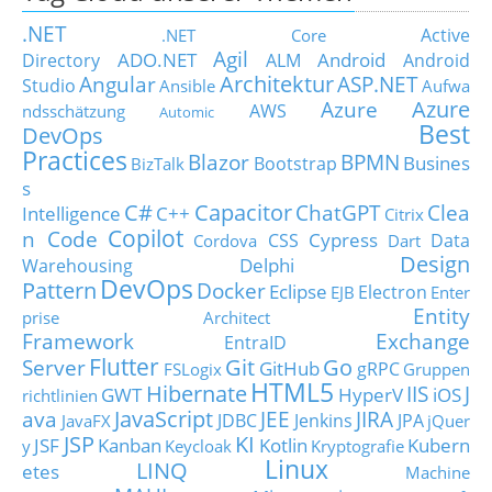
.NET
Active
.NET Core
Agil
ADO.NET
Android
Directory
ALM
Android
Architektur
Angular
ASP.NET
Studio
Ansible
Aufwa
Azure
Azure
AWS
ndsschätzung
Automic
Best
DevOps
Practices
Blazor
BPMN
Busines
Bootstrap
BizTalk
s
C#
Capacitor
ChatGPT
Clea
Intelligence
C++
Citrix
Copilot
n Code
Cypress
CSS
Data
Cordova
Dart
Design
Delphi
Warehousing
DevOps
Pattern
Docker
Eclipse
Electron
EJB
Enter
Entity
prise Architect
Framework
Exchange
EntraID
Flutter
Git
Go
Server
GitHub
gRPC
FSLogix
Gruppen
HTML5
Hibernate
IIS
J
GWT
HyperV
iOS
richtlinien
JavaScript
ava
JEE
JIRA
JDBC
Jenkins
JPA
JavaFX
jQuer
JSP
KI
JSF
Kanban
Kotlin
Kubern
y
Keycloak
Kryptografie
Linux
LINQ
etes
Machine