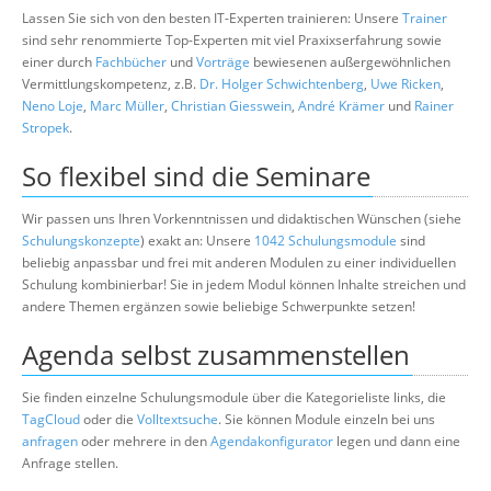
Lassen Sie sich von den besten IT-Experten trainieren: Unsere
Trainer
sind sehr renommierte Top-Experten mit viel Praxixserfahrung sowie
einer durch
Fachbücher
und
Vorträge
bewiesenen außergewöhnlichen
Vermittlungskompetenz, z.B.
Dr. Holger Schwichtenberg
,
Uwe Ricken
,
Neno Loje
,
Marc Müller
,
Christian Giesswein
,
André Krämer
und
Rainer
Stropek
.
So flexibel sind die Seminare
Wir passen uns Ihren Vorkenntnissen und didaktischen Wünschen (siehe
Schulungskonzepte
) exakt an: Unsere
1042 Schulungsmodule
sind
beliebig anpassbar und frei mit anderen Modulen zu einer individuellen
Schulung kombinierbar! Sie in jedem Modul können Inhalte streichen und
andere Themen ergänzen sowie beliebige Schwerpunkte setzen!
Agenda selbst zusammenstellen
Sie finden einzelne Schulungsmodule über die Kategorieliste links, die
TagCloud
oder die
Volltextsuche
. Sie können Module einzeln bei uns
anfragen
oder mehrere in den
Agendakonfigurator
legen und dann eine
Anfrage stellen.