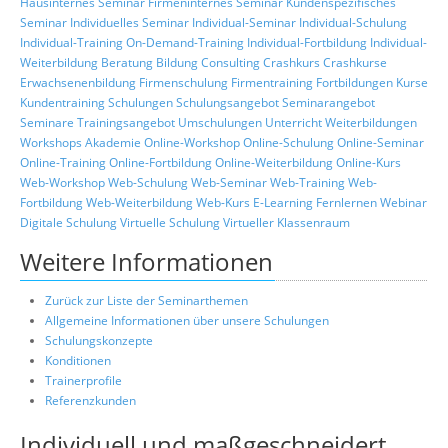
Hausinternes Seminar
Firmeninternes Seminar
Kundenspezifisches
Seminar
Individuelles Seminar
Individual-Seminar
Individual-Schulung
Individual-Training
On-Demand-Training
Individual-Fortbildung
Individual-
Weiterbildung
Beratung
Bildung
Consulting
Crashkurs
Crashkurse
Erwachsenenbildung
Firmenschulung
Firmentraining
Fortbildungen
Kurse
Kundentraining
Schulungen
Schulungsangebot
Seminarangebot
Seminare
Trainingsangebot
Umschulungen
Unterricht
Weiterbildungen
Workshops
Akademie
Online-Workshop
Online-Schulung
Online-Seminar
Online-Training
Online-Fortbildung
Online-Weiterbildung
Online-Kurs
Web-Workshop
Web-Schulung
Web-Seminar
Web-Training
Web-
Fortbildung
Web-Weiterbildung
Web-Kurs
E-Learning
Fernlernen
Webinar
Digitale Schulung
Virtuelle Schulung
Virtueller Klassenraum
Weitere Informationen
Zurück zur Liste der Seminarthemen
Allgemeine Informationen über unsere Schulungen
Schulungskonzepte
Konditionen
Trainerprofile
Referenzkunden
Individuell und maßgeschneidert