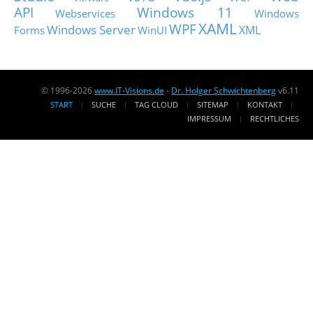
API
Windows 11
Webservices
Windows
XAML
WPF
Windows Server
XML
Forms
WinUI
© 1996-2026
www.IT-Visions.de
-
Dr. Holger Schwichtenberg
v6.11
START
SUCHE
TAG CLOUD
SITEMAP
KONTAKT
IMPRESSUM
RECHTLICHES