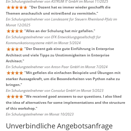
Ein Schulungsteilnehmer von ASTRUM IT GmbH im Monat 11/2025
"
Der Dozent hat es immer wieder geschafft die
Themen anschaulich und mitreißend zu vermitteln.
"
Ein Schulungsteilnehmer von Landesamt für Steuern Rheinland-Pfalz im
Monat 12/2025
"
Alles an der Schulung hat mir gefallen.
"
Ein Schulungsteilnehmer von EFK Entwicklungsgesellschaft für
Kommunikationssysteme mbH im Monat 5/2024
"
Der Dozent gab eine gute Einführung in Enterprise
Architect und viele Tipps zu Unstimmigkeiten in Enterprise
Architect.
"
Ein Schulungsteilnehmer von Anton Paar GmbH im Monat 7/2024
"
Mit gefielen die einfachen Beispiele und Übungen mit
starker Aussagekraft, um die Besonderheiten von Python nahe zu
bringen.
"
Ein Schulungsteilnehmer von Consolut GmbH im Monat 5/2023
"
We received good answers to our questions. I also liked
the idea of alternatives for some implementations and the structure
of this workshop.
"
Ein Schulungsteilnehmer im Monat 10/2023
Unverbindliche Angebotsanfrage