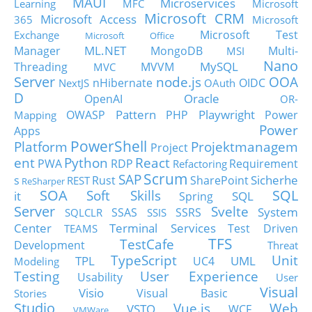
MAUI
Microservices
Learning
MFC
Microsoft
Microsoft CRM
Microsoft Access
365
Microsoft
Microsoft Test
Exchange
Microsoft Office
ML.NET
Manager
MongoDB
Multi-
MSI
Nano
MySQL
Threading
MVVM
MVC
Server
node.js
OOA
nHibernate
OIDC
NextJS
OAuth
D
Oracle
OpenAI
OR-
Pattern
Playwright
OWASP
PHP
Power
Mapping
Power
Apps
PowerShell
Platform
Projektmanagem
Project
ent
Python
React
PWA
RDP
Requirement
Refactoring
Scrum
SAP
Sicherhe
s
Rust
SharePoint
REST
ReSharper
SOA
SQL
Soft Skills
it
SQL
Spring
Server
Svelte
System
SSAS
SSRS
SQLCLR
SSIS
Center
Terminal Services
Test Driven
TEAMS
TFS
TestCafe
Development
Threat
TypeScript
Unit
TPL
UML
UC4
Modeling
Testing
User Experience
Usability
User
Visual
Visio
Visual Basic
Stories
Studio
Vue.js
Web
VSTO
WCF
VMWare