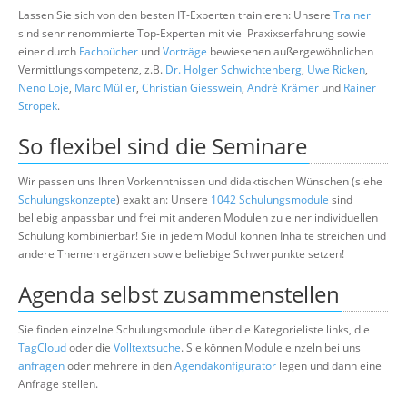
Lassen Sie sich von den besten IT-Experten trainieren: Unsere
Trainer
sind sehr renommierte Top-Experten mit viel Praxixserfahrung sowie
einer durch
Fachbücher
und
Vorträge
bewiesenen außergewöhnlichen
Vermittlungskompetenz, z.B.
Dr. Holger Schwichtenberg
,
Uwe Ricken
,
Neno Loje
,
Marc Müller
,
Christian Giesswein
,
André Krämer
und
Rainer
Stropek
.
So flexibel sind die Seminare
Wir passen uns Ihren Vorkenntnissen und didaktischen Wünschen (siehe
Schulungskonzepte
) exakt an: Unsere
1042 Schulungsmodule
sind
beliebig anpassbar und frei mit anderen Modulen zu einer individuellen
Schulung kombinierbar! Sie in jedem Modul können Inhalte streichen und
andere Themen ergänzen sowie beliebige Schwerpunkte setzen!
Agenda selbst zusammenstellen
Sie finden einzelne Schulungsmodule über die Kategorieliste links, die
TagCloud
oder die
Volltextsuche
. Sie können Module einzeln bei uns
anfragen
oder mehrere in den
Agendakonfigurator
legen und dann eine
Anfrage stellen.