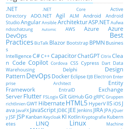
.NET
Active
.NET Core
Agil
ADO.NET
Android
Directory
ALM
Android
Architektur
Angular
ASP.NET
Studio
Ansible
Aufwa
Azure
Azure
AWS
ndsschätzung
Automic
Best
DevOps
Practices
Blazor
BPMN
Busines
Bootstrap
BizTalk
s
C#
Capacitor
ChatGPT
Clea
Intelligence
C++
Citrix
Copilot
n Code
Cypress
CSS
Data
Cordova
Dart
Design
Delphi
Warehousing
DevOps
Pattern
Docker
Eclipse
Electron
EJB
Enter
Entity
prise Architect
Framework
Exchange
EntraID
Flutter
Git
Go
Server
GitHub
gRPC
FSLogix
Gruppen
HTML5
Hibernate
IIS
J
GWT
HyperV
iOS
richtlinien
JavaScript
ava
JEE
JIRA
JDBC
Jenkins
JPA
JavaFX
jQuer
JSP
KI
JSF
Kanban
Kotlin
Kubern
y
Keycloak
Kryptografie
Linux
LINQ
etes
Machine