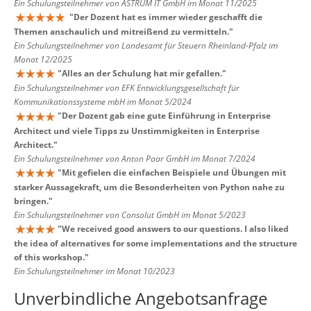
Ein Schulungsteilnehmer von ASTRUM IT GmbH im Monat 11/2025
"
Der Dozent hat es immer wieder geschafft die
Themen anschaulich und mitreißend zu vermitteln.
"
Ein Schulungsteilnehmer von Landesamt für Steuern Rheinland-Pfalz im
Monat 12/2025
"
Alles an der Schulung hat mir gefallen.
"
Ein Schulungsteilnehmer von EFK Entwicklungsgesellschaft für
Kommunikationssysteme mbH im Monat 5/2024
"
Der Dozent gab eine gute Einführung in Enterprise
Architect und viele Tipps zu Unstimmigkeiten in Enterprise
Architect.
"
Ein Schulungsteilnehmer von Anton Paar GmbH im Monat 7/2024
"
Mit gefielen die einfachen Beispiele und Übungen mit
starker Aussagekraft, um die Besonderheiten von Python nahe zu
bringen.
"
Ein Schulungsteilnehmer von Consolut GmbH im Monat 5/2023
"
We received good answers to our questions. I also liked
the idea of alternatives for some implementations and the structure
of this workshop.
"
Ein Schulungsteilnehmer im Monat 10/2023
Unverbindliche Angebotsanfrage