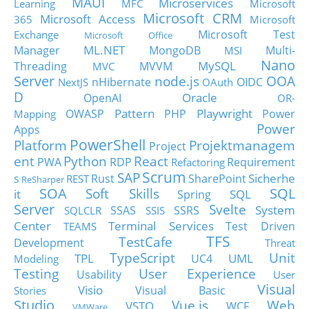
MAUI
Microservices
Learning
MFC
Microsoft
Microsoft CRM
Microsoft Access
365
Microsoft
Microsoft Test
Exchange
Microsoft Office
ML.NET
Manager
MongoDB
Multi-
MSI
Nano
MySQL
Threading
MVVM
MVC
Server
node.js
OOA
nHibernate
OIDC
NextJS
OAuth
D
Oracle
OpenAI
OR-
Pattern
Playwright
OWASP
PHP
Power
Mapping
Power
Apps
PowerShell
Platform
Projektmanagem
Project
ent
Python
React
PWA
RDP
Requirement
Refactoring
Scrum
SAP
Sicherhe
s
Rust
SharePoint
REST
ReSharper
SOA
SQL
Soft Skills
it
SQL
Spring
Server
Svelte
System
SSAS
SSRS
SQLCLR
SSIS
Center
Terminal Services
Test Driven
TEAMS
TFS
TestCafe
Development
Threat
TypeScript
Unit
TPL
UML
UC4
Modeling
Testing
User Experience
Usability
User
Visual
Visio
Visual Basic
Stories
Studio
Vue.js
Web
VSTO
WCF
VMWare