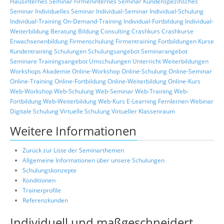
Hausinternes Seminar
Firmeninternes Seminar
Kundenspezifisches
Seminar
Individuelles Seminar
Individual-Seminar
Individual-Schulung
Individual-Training
On-Demand-Training
Individual-Fortbildung
Individual-
Weiterbildung
Beratung
Bildung
Consulting
Crashkurs
Crashkurse
Erwachsenenbildung
Firmenschulung
Firmentraining
Fortbildungen
Kurse
Kundentraining
Schulungen
Schulungsangebot
Seminarangebot
Seminare
Trainingsangebot
Umschulungen
Unterricht
Weiterbildungen
Workshops
Akademie
Online-Workshop
Online-Schulung
Online-Seminar
Online-Training
Online-Fortbildung
Online-Weiterbildung
Online-Kurs
Web-Workshop
Web-Schulung
Web-Seminar
Web-Training
Web-
Fortbildung
Web-Weiterbildung
Web-Kurs
E-Learning
Fernlernen
Webinar
Digitale Schulung
Virtuelle Schulung
Virtueller Klassenraum
Weitere Informationen
Zurück zur Liste der Seminarthemen
Allgemeine Informationen über unsere Schulungen
Schulungskonzepte
Konditionen
Trainerprofile
Referenzkunden
Individuell und maßgeschneidert