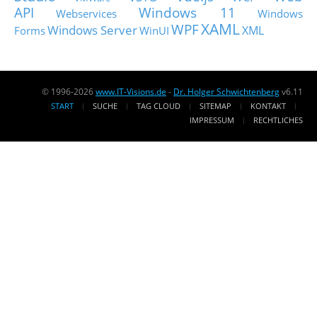
API
Windows 11
Webservices
Windows
XAML
WPF
Windows Server
XML
Forms
WinUI
© 1996-2026
www.IT-Visions.de
-
Dr. Holger Schwichtenberg
v6.11
START
SUCHE
TAG CLOUD
SITEMAP
KONTAKT
IMPRESSUM
RECHTLICHES