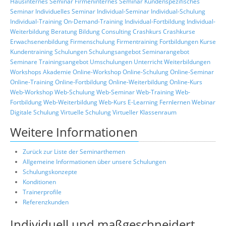
Hausinternes Seminar
Firmeninternes Seminar
Kundenspezifisches
Seminar
Individuelles Seminar
Individual-Seminar
Individual-Schulung
Individual-Training
On-Demand-Training
Individual-Fortbildung
Individual-
Weiterbildung
Beratung
Bildung
Consulting
Crashkurs
Crashkurse
Erwachsenenbildung
Firmenschulung
Firmentraining
Fortbildungen
Kurse
Kundentraining
Schulungen
Schulungsangebot
Seminarangebot
Seminare
Trainingsangebot
Umschulungen
Unterricht
Weiterbildungen
Workshops
Akademie
Online-Workshop
Online-Schulung
Online-Seminar
Online-Training
Online-Fortbildung
Online-Weiterbildung
Online-Kurs
Web-Workshop
Web-Schulung
Web-Seminar
Web-Training
Web-
Fortbildung
Web-Weiterbildung
Web-Kurs
E-Learning
Fernlernen
Webinar
Digitale Schulung
Virtuelle Schulung
Virtueller Klassenraum
Weitere Informationen
Zurück zur Liste der Seminarthemen
Allgemeine Informationen über unsere Schulungen
Schulungskonzepte
Konditionen
Trainerprofile
Referenzkunden
Individuell und maßgeschneidert