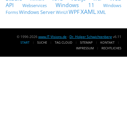
API
Windows 11
Webservices
Windows
XAML
WPF
Windows Server
XML
Forms
WinUI
© 1996-2026
www.IT-Visions.de
-
Dr. Holger Schwichtenberg
v6.11
START
SUCHE
TAG CLOUD
SITEMAP
KONTAKT
IMPRESSUM
RECHTLICHES