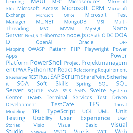
MAUI
Microservices
Learning
MFC
Microsoft
Microsoft CRM
Microsoft Access
365
Microsoft
Microsoft Test
Exchange
Microsoft Office
ML.NET
Manager
MongoDB
Multi-
MSI
Nano
MySQL
Threading
MVVM
MVC
Server
node.js
OOA
nHibernate
OIDC
NextJS
OAuth
D
Oracle
OpenAI
OR-
Pattern
Playwright
OWASP
PHP
Power
Mapping
Power
Apps
PowerShell
Platform
Projektmanagem
Project
ent
Python
React
PWA
RDP
Requirement
Refactoring
Scrum
SAP
Sicherhe
s
Rust
SharePoint
REST
ReSharper
SOA
SQL
Soft Skills
it
SQL
Spring
Server
Svelte
System
SSAS
SSRS
SQLCLR
SSIS
Center
Terminal Services
Test Driven
TEAMS
TFS
TestCafe
Development
Threat
TypeScript
Unit
TPL
UML
UC4
Modeling
Testing
User Experience
Usability
User
Visual
Visio
Visual Basic
Stories
Studio
Vue.js
Web
VSTO
WCF
VMWare