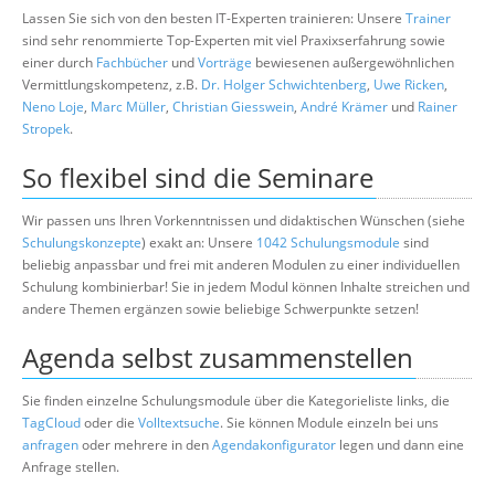
Lassen Sie sich von den besten IT-Experten trainieren: Unsere
Trainer
sind sehr renommierte Top-Experten mit viel Praxixserfahrung sowie
einer durch
Fachbücher
und
Vorträge
bewiesenen außergewöhnlichen
Vermittlungskompetenz, z.B.
Dr. Holger Schwichtenberg
,
Uwe Ricken
,
Neno Loje
,
Marc Müller
,
Christian Giesswein
,
André Krämer
und
Rainer
Stropek
.
So flexibel sind die Seminare
Wir passen uns Ihren Vorkenntnissen und didaktischen Wünschen (siehe
Schulungskonzepte
) exakt an: Unsere
1042 Schulungsmodule
sind
beliebig anpassbar und frei mit anderen Modulen zu einer individuellen
Schulung kombinierbar! Sie in jedem Modul können Inhalte streichen und
andere Themen ergänzen sowie beliebige Schwerpunkte setzen!
Agenda selbst zusammenstellen
Sie finden einzelne Schulungsmodule über die Kategorieliste links, die
TagCloud
oder die
Volltextsuche
. Sie können Module einzeln bei uns
anfragen
oder mehrere in den
Agendakonfigurator
legen und dann eine
Anfrage stellen.