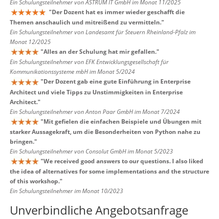
Ein Schulungsteilnehmer von ASTRUM IT GmbH im Monat 11/2025
"
Der Dozent hat es immer wieder geschafft die
Themen anschaulich und mitreißend zu vermitteln.
"
Ein Schulungsteilnehmer von Landesamt für Steuern Rheinland-Pfalz im
Monat 12/2025
"
Alles an der Schulung hat mir gefallen.
"
Ein Schulungsteilnehmer von EFK Entwicklungsgesellschaft für
Kommunikationssysteme mbH im Monat 5/2024
"
Der Dozent gab eine gute Einführung in Enterprise
Architect und viele Tipps zu Unstimmigkeiten in Enterprise
Architect.
"
Ein Schulungsteilnehmer von Anton Paar GmbH im Monat 7/2024
"
Mit gefielen die einfachen Beispiele und Übungen mit
starker Aussagekraft, um die Besonderheiten von Python nahe zu
bringen.
"
Ein Schulungsteilnehmer von Consolut GmbH im Monat 5/2023
"
We received good answers to our questions. I also liked
the idea of alternatives for some implementations and the structure
of this workshop.
"
Ein Schulungsteilnehmer im Monat 10/2023
Unverbindliche Angebotsanfrage