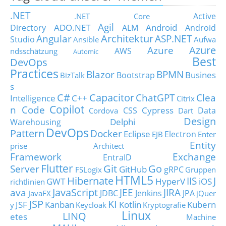
.NET
Active
.NET Core
Agil
ADO.NET
Android
Directory
ALM
Android
Architektur
Angular
ASP.NET
Studio
Ansible
Aufwa
Azure
Azure
AWS
ndsschätzung
Automic
Best
DevOps
Practices
Blazor
BPMN
Busines
Bootstrap
BizTalk
s
C#
Capacitor
ChatGPT
Clea
Intelligence
C++
Citrix
Copilot
n Code
Cypress
CSS
Data
Cordova
Dart
Design
Delphi
Warehousing
DevOps
Pattern
Docker
Eclipse
Electron
EJB
Enter
Entity
prise Architect
Framework
Exchange
EntraID
Flutter
Git
Go
Server
GitHub
gRPC
FSLogix
Gruppen
HTML5
Hibernate
IIS
J
GWT
HyperV
iOS
richtlinien
JavaScript
ava
JEE
JIRA
JDBC
Jenkins
JPA
JavaFX
jQuer
JSP
KI
JSF
Kanban
Kotlin
Kubern
y
Keycloak
Kryptografie
Linux
LINQ
etes
Machine