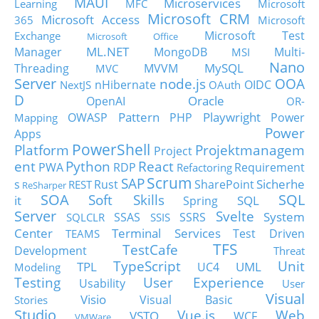
MAUI
Microservices
Learning
MFC
Microsoft
Microsoft CRM
Microsoft Access
365
Microsoft
Microsoft Test
Exchange
Microsoft Office
ML.NET
Manager
MongoDB
Multi-
MSI
Nano
MySQL
Threading
MVVM
MVC
Server
node.js
OOA
nHibernate
OIDC
NextJS
OAuth
D
Oracle
OpenAI
OR-
Pattern
Playwright
OWASP
PHP
Power
Mapping
Power
Apps
PowerShell
Platform
Projektmanagem
Project
ent
Python
React
PWA
RDP
Requirement
Refactoring
Scrum
SAP
Sicherhe
s
Rust
SharePoint
REST
ReSharper
SOA
SQL
Soft Skills
it
SQL
Spring
Server
Svelte
System
SSAS
SSRS
SQLCLR
SSIS
Center
Terminal Services
Test Driven
TEAMS
TFS
TestCafe
Development
Threat
TypeScript
Unit
TPL
UML
UC4
Modeling
Testing
User Experience
Usability
User
Visual
Visio
Visual Basic
Stories
Studio
Vue.js
Web
VSTO
WCF
VMWare