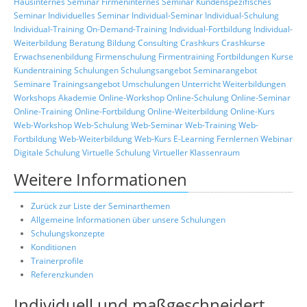
Hausinternes Seminar
Firmeninternes Seminar
Kundenspezifisches
Seminar
Individuelles Seminar
Individual-Seminar
Individual-Schulung
Individual-Training
On-Demand-Training
Individual-Fortbildung
Individual-
Weiterbildung
Beratung
Bildung
Consulting
Crashkurs
Crashkurse
Erwachsenenbildung
Firmenschulung
Firmentraining
Fortbildungen
Kurse
Kundentraining
Schulungen
Schulungsangebot
Seminarangebot
Seminare
Trainingsangebot
Umschulungen
Unterricht
Weiterbildungen
Workshops
Akademie
Online-Workshop
Online-Schulung
Online-Seminar
Online-Training
Online-Fortbildung
Online-Weiterbildung
Online-Kurs
Web-Workshop
Web-Schulung
Web-Seminar
Web-Training
Web-
Fortbildung
Web-Weiterbildung
Web-Kurs
E-Learning
Fernlernen
Webinar
Digitale Schulung
Virtuelle Schulung
Virtueller Klassenraum
Weitere Informationen
Zurück zur Liste der Seminarthemen
Allgemeine Informationen über unsere Schulungen
Schulungskonzepte
Konditionen
Trainerprofile
Referenzkunden
Individuell und maßgeschneidert