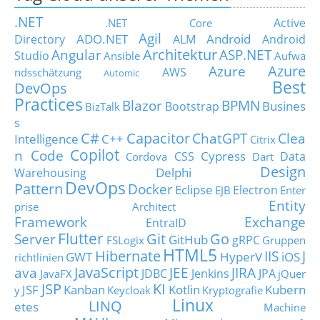
.NET
Active
.NET Core
Agil
ADO.NET
Android
Directory
ALM
Android
Architektur
Angular
ASP.NET
Studio
Ansible
Aufwa
Azure
Azure
AWS
ndsschätzung
Automic
Best
DevOps
Practices
Blazor
BPMN
Busines
Bootstrap
BizTalk
s
C#
Capacitor
ChatGPT
Clea
Intelligence
C++
Citrix
Copilot
n Code
Cypress
CSS
Data
Cordova
Dart
Design
Delphi
Warehousing
DevOps
Pattern
Docker
Eclipse
Electron
EJB
Enter
Entity
prise Architect
Framework
Exchange
EntraID
Flutter
Git
Go
Server
GitHub
gRPC
FSLogix
Gruppen
HTML5
Hibernate
IIS
J
GWT
HyperV
iOS
richtlinien
JavaScript
ava
JEE
JIRA
JDBC
Jenkins
JPA
JavaFX
jQuer
JSP
KI
JSF
Kanban
Kotlin
Kubern
y
Keycloak
Kryptografie
Linux
LINQ
etes
Machine