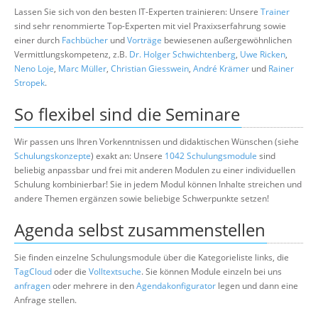
Lassen Sie sich von den besten IT-Experten trainieren: Unsere
Trainer
sind sehr renommierte Top-Experten mit viel Praxixserfahrung sowie
einer durch
Fachbücher
und
Vorträge
bewiesenen außergewöhnlichen
Vermittlungskompetenz, z.B.
Dr. Holger Schwichtenberg
,
Uwe Ricken
,
Neno Loje
,
Marc Müller
,
Christian Giesswein
,
André Krämer
und
Rainer
Stropek
.
So flexibel sind die Seminare
Wir passen uns Ihren Vorkenntnissen und didaktischen Wünschen (siehe
Schulungskonzepte
) exakt an: Unsere
1042 Schulungsmodule
sind
beliebig anpassbar und frei mit anderen Modulen zu einer individuellen
Schulung kombinierbar! Sie in jedem Modul können Inhalte streichen und
andere Themen ergänzen sowie beliebige Schwerpunkte setzen!
Agenda selbst zusammenstellen
Sie finden einzelne Schulungsmodule über die Kategorieliste links, die
TagCloud
oder die
Volltextsuche
. Sie können Module einzeln bei uns
anfragen
oder mehrere in den
Agendakonfigurator
legen und dann eine
Anfrage stellen.