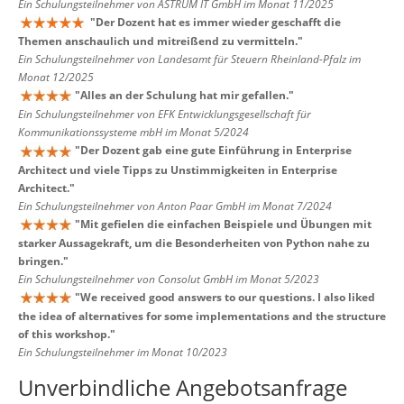
Ein Schulungsteilnehmer von ASTRUM IT GmbH im Monat 11/2025
"
Der Dozent hat es immer wieder geschafft die
Themen anschaulich und mitreißend zu vermitteln.
"
Ein Schulungsteilnehmer von Landesamt für Steuern Rheinland-Pfalz im
Monat 12/2025
"
Alles an der Schulung hat mir gefallen.
"
Ein Schulungsteilnehmer von EFK Entwicklungsgesellschaft für
Kommunikationssysteme mbH im Monat 5/2024
"
Der Dozent gab eine gute Einführung in Enterprise
Architect und viele Tipps zu Unstimmigkeiten in Enterprise
Architect.
"
Ein Schulungsteilnehmer von Anton Paar GmbH im Monat 7/2024
"
Mit gefielen die einfachen Beispiele und Übungen mit
starker Aussagekraft, um die Besonderheiten von Python nahe zu
bringen.
"
Ein Schulungsteilnehmer von Consolut GmbH im Monat 5/2023
"
We received good answers to our questions. I also liked
the idea of alternatives for some implementations and the structure
of this workshop.
"
Ein Schulungsteilnehmer im Monat 10/2023
Unverbindliche Angebotsanfrage