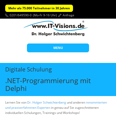
Mehr als 75.000 Teilnehmer in 30 Jahren
0201/649590-0
(Mo-Fr 9-16 Uhr)
Anfrage
MENU
Start
Digitale Schulung
Themen
.NET-Programmierung mit
Beratung
Delphi
Individuelle Schulungen
Offene Seminare
Lernen Sie von
Dr. Holger Schwichtenberg
und anderen
renommierten
und praxiserfahrenen Experten
in genau auf Sie zugeschnittenen
Wissen
individuellen Schulungen, Trainings und Workshops!