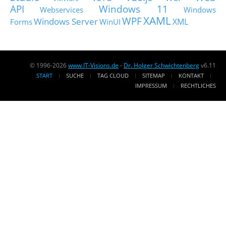
API
Windows 11
Webservices
Windows
XAML
WPF
Windows Server
XML
Forms
WinUI
© 1996-2026
www.IT-Visions.de
-
Dr. Holger Schwichtenberg
v6.11
START
SUCHE
TAG CLOUD
SITEMAP
KONTAKT
IMPRESSUM
RECHTLICHES