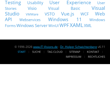
Testing
User Experience
Usability
User
Visual
Visio
Visual Basic
Stories
Studio
Vue.js
Web
VSTO
WCF
VMWare
API
Windows 11
Webservices
Windows
XAML
WPF
Windows Server
XML
Forms
WinUI
© 1996-2026
www.IT-Visions.de
-
Dr. Holger Schwichtenberg
v6.11
START
SUCHE
TAG CLOUD
SITEMAP
KONTAKT
IMPRESSUM
RECHTLICHES