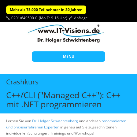
Mehr als 75.000 Teilnehmer in 30 Jahren
0201/649590-0
(Mo-Fr 9-16 Uhr)
Anfrage
MENU
Start
Crashkurs
Themen
C++/CLI ("Managed C++"): C++
Beratung
mit .NET programmieren
Individuelle Schulungen
Offene Seminare
Lernen Sie von
Dr. Holger Schwichtenberg
und anderen
renommierten
und praxiserfahrenen Experten
in genau auf Sie zugeschnittenen
Wissen
individuellen Schulungen, Trainings und Workshops!