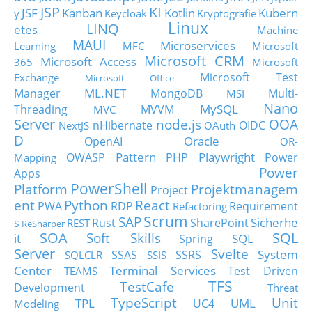
JSP
KI
JSF
Kanban
Kotlin
Kubern
y
Keycloak
Kryptografie
Linux
LINQ
etes
Machine
MAUI
Microservices
Learning
MFC
Microsoft
Microsoft CRM
Microsoft Access
365
Microsoft
Microsoft Test
Exchange
Microsoft Office
ML.NET
Manager
MongoDB
Multi-
MSI
Nano
MySQL
Threading
MVVM
MVC
Server
node.js
OOA
nHibernate
OIDC
NextJS
OAuth
D
Oracle
OpenAI
OR-
Pattern
Playwright
OWASP
PHP
Power
Mapping
Power
Apps
PowerShell
Platform
Projektmanagem
Project
ent
Python
React
PWA
RDP
Requirement
Refactoring
Scrum
SAP
Sicherhe
s
Rust
SharePoint
REST
ReSharper
SOA
SQL
Soft Skills
it
SQL
Spring
Server
Svelte
System
SSAS
SSRS
SQLCLR
SSIS
Center
Terminal Services
Test Driven
TEAMS
TFS
TestCafe
Development
Threat
TypeScript
Unit
TPL
UML
UC4
Modeling