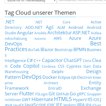
Tag Cloud unserer Themen
.NET
Active
.NET Core
Agil
ADO.NET
Android
Directory
ALM
Android
Architektur
Angular
ASP.NET
Studio
Ansible
Aufwa
Azure
Azure
AWS
ndsschätzung
Automic
Best
DevOps
Practices
Blazor
BPMN
Busines
Bootstrap
BizTalk
s
C#
Capacitor
ChatGPT
Clea
Intelligence
C++
Citrix
Copilot
n Code
Cypress
CSS
Data
Cordova
Dart
Design
Delphi
Warehousing
DevOps
Pattern
Docker
Eclipse
Electron
EJB
Enter
Entity
prise Architect
Framework
Exchange
EntraID
Flutter
Git
Go
Server
GitHub
gRPC
FSLogix
Gruppen
HTML5
Hibernate
IIS
J
GWT
HyperV
iOS
richtlinien
JavaScript
ava
JEE
JIRA
JDBC
Jenkins
JPA
JavaFX
jQuer