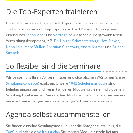
Die Top-Experten trainieren
Lassen Sie sich von den besten IT-Experten trainieren: Unsere
Trainer
sind sehr renommierte Top-Experten mit viel Praxixserfahrung sowie
einer durch
Fachbücher
und
Vorträge
bewiesenen außergewöhnlichen
Vermittlungskompetenz, z.B.
Dr. Holger Schwichtenberg
,
Uwe Ricken
,
Neno Loje
,
Marc Müller
,
Christian Giesswein
,
André Krämer
und
Rainer
Stropek
.
So flexibel sind die Seminare
Wir passen uns Ihren Vorkenntnissen und didaktischen Wünschen (siehe
Schulungskonzepte
) exakt an: Unsere
1042 Schulungsmodule
sind
beliebig anpassbar und frei mit anderen Modulen zu einer individuellen
Schulung kombinierbar! Sie in jedem Modul können Inhalte streichen und
andere Themen ergänzen sowie beliebige Schwerpunkte setzen!
Agenda selbst zusammenstellen
Sie finden einzelne Schulungsmodule über die Kategorieliste links, die
TagCloud
oder die
Volltextsuche
. Sie können Module einzeln bei uns