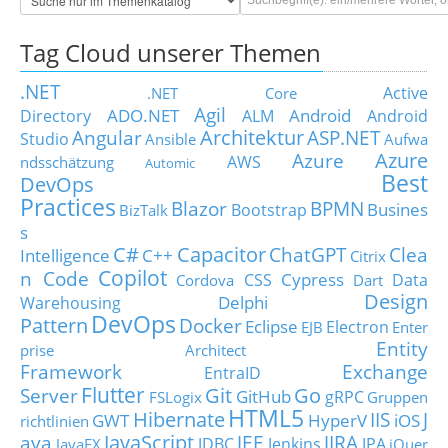
Tag Cloud unserer Themen
.NET
Active
.NET Core
Agil
ADO.NET
Android
Directory
ALM
Android
Architektur
Angular
ASP.NET
Studio
Ansible
Aufwa
Azure
Azure
AWS
ndsschätzung
Automic
Best
DevOps
Practices
Blazor
BPMN
Busines
Bootstrap
BizTalk
s
C#
Capacitor
ChatGPT
Clea
Intelligence
C++
Citrix
Copilot
n Code
Cypress
CSS
Data
Cordova
Dart
Design
Delphi
Warehousing
DevOps
Pattern
Docker
Eclipse
Electron
EJB
Enter
Entity
prise Architect
Framework
Exchange
EntraID
Flutter
Git
Go
Server
GitHub
gRPC
FSLogix
Gruppen
HTML5
Hibernate
IIS
J
GWT
HyperV
iOS
richtlinien
JavaScript
ava
JEE
JIRA
JDBC
Jenkins
JPA
JavaFX
jQuer