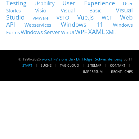
Testing
User Experience
Usability
User
Visual
Visio
Visual Basic
Stories
Studio
Vue.js
Web
VSTO
WCF
VMWare
API
Windows 11
Webservices
Windows
XAML
WPF
Windows Server
XML
Forms
WinUI
© 1996-2026
www.IT-Visions.de
-
Dr. Holger Schwichtenberg
v6.11
START
SUCHE
TAG CLOUD
SITEMAP
KONTAKT
IMPRESSUM
RECHTLICHES