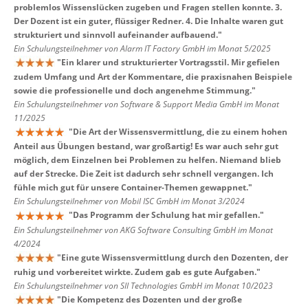
problemlos Wissenslücken zugeben und Fragen stellen konnte. 3.
Der Dozent ist ein guter, flüssiger Redner. 4. Die Inhalte waren gut
strukturiert und sinnvoll aufeinander aufbauend.
"
Ein Schulungsteilnehmer von Alarm IT Factory GmbH im Monat 5/2025
"
Ein klarer und strukturierter Vortragsstil. Mir gefielen
zudem Umfang und Art der Kommentare, die praxisnahen Beispiele
sowie die professionelle und doch angenehme Stimmung.
"
Ein Schulungsteilnehmer von Software & Support Media GmbH im Monat
11/2025
"
Die Art der Wissensvermittlung, die zu einem hohen
Anteil aus Übungen bestand, war großartig! Es war auch sehr gut
möglich, dem Einzelnen bei Problemen zu helfen. Niemand blieb
auf der Strecke. Die Zeit ist dadurch sehr schnell vergangen. Ich
fühle mich gut für unsere Container-Themen gewappnet.
"
Ein Schulungsteilnehmer von Mobil ISC GmbH im Monat 3/2024
"
Das Programm der Schulung hat mir gefallen.
"
Ein Schulungsteilnehmer von AKG Software Consulting GmbH im Monat
4/2024
"
Eine gute Wissensvermittlung durch den Dozenten, der
ruhig und vorbereitet wirkte. Zudem gab es gute Aufgaben.
"
Ein Schulungsteilnehmer von SII Technologies GmbH im Monat 10/2023
"
Die Kompetenz des Dozenten und der große