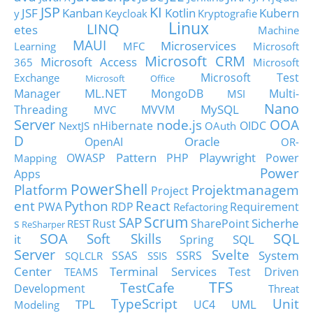
JSP
KI
JSF
Kanban
Kotlin
Kubern
y
Keycloak
Kryptografie
Linux
LINQ
etes
Machine
MAUI
Microservices
Learning
MFC
Microsoft
Microsoft CRM
Microsoft Access
365
Microsoft
Microsoft Test
Exchange
Microsoft Office
ML.NET
Manager
MongoDB
Multi-
MSI
Nano
MySQL
Threading
MVVM
MVC
Server
node.js
OOA
nHibernate
OIDC
NextJS
OAuth
D
Oracle
OpenAI
OR-
Pattern
Playwright
OWASP
PHP
Power
Mapping
Power
Apps
PowerShell
Platform
Projektmanagem
Project
ent
Python
React
PWA
RDP
Requirement
Refactoring
Scrum
SAP
Sicherhe
s
Rust
SharePoint
REST
ReSharper
SOA
SQL
Soft Skills
it
SQL
Spring
Server
Svelte
System
SSAS
SSRS
SQLCLR
SSIS
Center
Terminal Services
Test Driven
TEAMS
TFS
TestCafe
Development
Threat
TypeScript
Unit
TPL
UML
UC4
Modeling