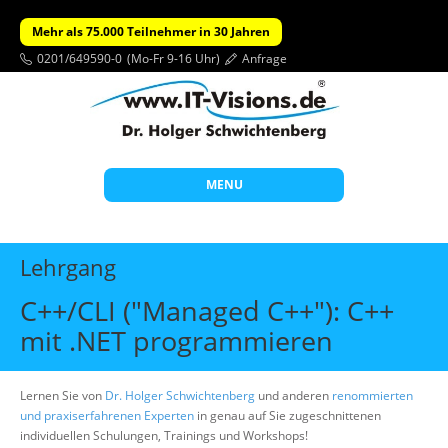
Mehr als 75.000 Teilnehmer in 30 Jahren
0201/649590-0
(Mo-Fr 9-16 Uhr)
Anfrage
MENU
Start
Lehrgang
Themen
C++/CLI ("Managed C++"): C++
Beratung
mit .NET programmieren
Individuelle Schulungen
Offene Seminare
Lernen Sie von
Dr. Holger Schwichtenberg
und anderen
renommierten
und praxiserfahrenen Experten
in genau auf Sie zugeschnittenen
Wissen
individuellen Schulungen, Trainings und Workshops!