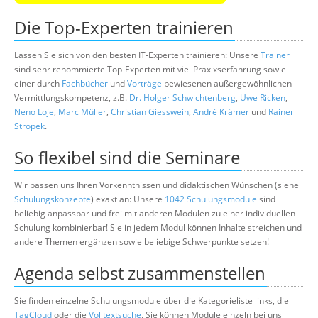
Die Top-Experten trainieren
Lassen Sie sich von den besten IT-Experten trainieren: Unsere
Trainer
sind sehr renommierte Top-Experten mit viel Praxixserfahrung sowie
einer durch
Fachbücher
und
Vorträge
bewiesenen außergewöhnlichen
Vermittlungskompetenz, z.B.
Dr. Holger Schwichtenberg
,
Uwe Ricken
,
Neno Loje
,
Marc Müller
,
Christian Giesswein
,
André Krämer
und
Rainer
Stropek
.
So flexibel sind die Seminare
Wir passen uns Ihren Vorkenntnissen und didaktischen Wünschen (siehe
Schulungskonzepte
) exakt an: Unsere
1042 Schulungsmodule
sind
beliebig anpassbar und frei mit anderen Modulen zu einer individuellen
Schulung kombinierbar! Sie in jedem Modul können Inhalte streichen und
andere Themen ergänzen sowie beliebige Schwerpunkte setzen!
Agenda selbst zusammenstellen
Sie finden einzelne Schulungsmodule über die Kategorieliste links, die
TagCloud
oder die
Volltextsuche
. Sie können Module einzeln bei uns