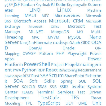
JSP
KI
JSF
Kanban
Kotlin
Kubern
y
Keycloak
Kryptografie
Linux
LINQ
etes
Machine
MAUI
Microservices
Learning
MFC
Microsoft
Microsoft CRM
Microsoft Access
365
Microsoft
Microsoft Test
Exchange
Microsoft Office
ML.NET
Manager
MongoDB
Multi-
MSI
Nano
MySQL
Threading
MVVM
MVC
Server
node.js
OOA
nHibernate
OIDC
NextJS
OAuth
D
Oracle
OpenAI
OR-
Pattern
Playwright
OWASP
PHP
Power
Mapping
Power
Apps
PowerShell
Platform
Projektmanagem
Project
ent
Python
React
PWA
RDP
Requirement
Refactoring
Scrum
SAP
Sicherhe
s
Rust
SharePoint
REST
ReSharper
SOA
SQL
Soft Skills
it
SQL
Spring
Server
Svelte
System
SSAS
SSRS
SQLCLR
SSIS
Center
Terminal Services
Test Driven
TEAMS
TFS
TestCafe
Development
Threat
TypeScript
Unit
TPL
UML
UC4
Modeling