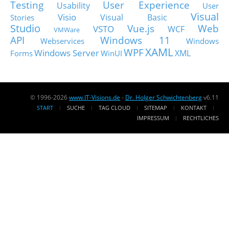
Testing
User Experience
Usability
User
Visual
Visio
Visual Basic
Stories
Studio
Vue.js
Web
VSTO
WCF
VMWare
API
Windows 11
Webservices
Windows
XAML
WPF
Windows Server
XML
Forms
WinUI
© 1996-2026
www.IT-Visions.de
-
Dr. Holger Schwichtenberg
v6.11
START
SUCHE
TAG CLOUD
SITEMAP
KONTAKT
IMPRESSUM
RECHTLICHES