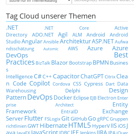
Tag Cloud unserer Themen
.NET
Active
.NET Core
Agil
ADO.NET
Android
Directory
ALM
Android
Architektur
Angular
ASP.NET
Studio
Ansible
Aufwa
Azure
Azure
AWS
ndsschätzung
Automic
Best
DevOps
Practices
Blazor
BPMN
Busines
Bootstrap
BizTalk
s
C#
Capacitor
ChatGPT
Clea
Intelligence
C++
Citrix
Copilot
n Code
Cypress
CSS
Data
Cordova
Dart
Design
Delphi
Warehousing
DevOps
Pattern
Docker
Eclipse
Electron
EJB
Enter
Entity
prise Architect
Framework
Exchange
EntraID
Flutter
Git
Go
Server
GitHub
gRPC
FSLogix
Gruppen
HTML5
Hibernate
IIS
J
GWT
HyperV
iOS
richtlinien
JavaScript
ava
JEE
JIRA
JDBC
Jenkins
JPA
JavaFX
jQuer