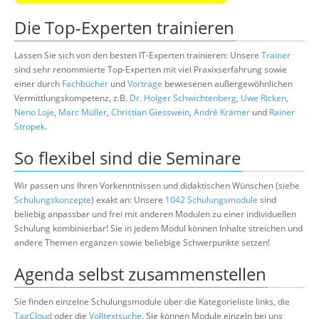
Die Top-Experten trainieren
Lassen Sie sich von den besten IT-Experten trainieren: Unsere
Trainer
sind sehr renommierte Top-Experten mit viel Praxixserfahrung sowie
einer durch
Fachbücher
und
Vorträge
bewiesenen außergewöhnlichen
Vermittlungskompetenz, z.B.
Dr. Holger Schwichtenberg
,
Uwe Ricken
,
Neno Loje
,
Marc Müller
,
Christian Giesswein
,
André Krämer
und
Rainer
Stropek
.
So flexibel sind die Seminare
Wir passen uns Ihren Vorkenntnissen und didaktischen Wünschen (siehe
Schulungskonzepte
) exakt an: Unsere
1042 Schulungsmodule
sind
beliebig anpassbar und frei mit anderen Modulen zu einer individuellen
Schulung kombinierbar! Sie in jedem Modul können Inhalte streichen und
andere Themen ergänzen sowie beliebige Schwerpunkte setzen!
Agenda selbst zusammenstellen
Sie finden einzelne Schulungsmodule über die Kategorieliste links, die
TagCloud
oder die
Volltextsuche
. Sie können Module einzeln bei uns