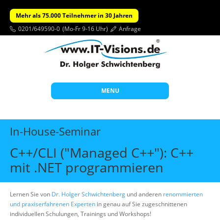
Mehr als 75.000 Teilnehmer in 30 Jahren
0201/649590-0
(Mo-Fr 9-16 Uhr)
Anfrage
MENU
Start
In-House-Seminar
Themen
C++/CLI ("Managed C++"): C++
Beratung
mit .NET programmieren
Individuelle Schulungen
Offene Seminare
Lernen Sie von
Dr. Holger Schwichtenberg
und anderen
renommierten
und praxiserfahrenen Experten
in genau auf Sie zugeschnittenen
Wissen
individuellen Schulungen, Trainings und Workshops!