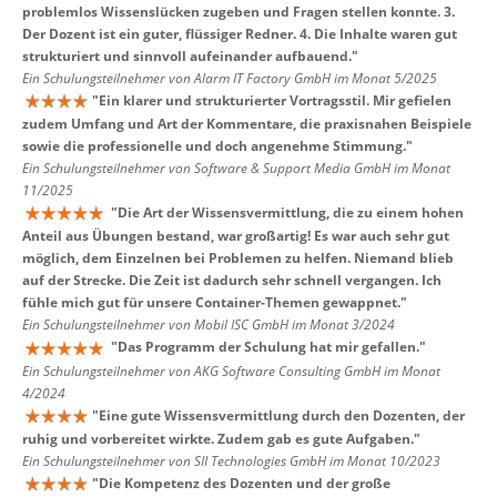
problemlos Wissenslücken zugeben und Fragen stellen konnte. 3.
Der Dozent ist ein guter, flüssiger Redner. 4. Die Inhalte waren gut
strukturiert und sinnvoll aufeinander aufbauend.
"
Ein Schulungsteilnehmer von Alarm IT Factory GmbH im Monat 5/2025
"
Ein klarer und strukturierter Vortragsstil. Mir gefielen
zudem Umfang und Art der Kommentare, die praxisnahen Beispiele
sowie die professionelle und doch angenehme Stimmung.
"
Ein Schulungsteilnehmer von Software & Support Media GmbH im Monat
11/2025
"
Die Art der Wissensvermittlung, die zu einem hohen
Anteil aus Übungen bestand, war großartig! Es war auch sehr gut
möglich, dem Einzelnen bei Problemen zu helfen. Niemand blieb
auf der Strecke. Die Zeit ist dadurch sehr schnell vergangen. Ich
fühle mich gut für unsere Container-Themen gewappnet.
"
Ein Schulungsteilnehmer von Mobil ISC GmbH im Monat 3/2024
"
Das Programm der Schulung hat mir gefallen.
"
Ein Schulungsteilnehmer von AKG Software Consulting GmbH im Monat
4/2024
"
Eine gute Wissensvermittlung durch den Dozenten, der
ruhig und vorbereitet wirkte. Zudem gab es gute Aufgaben.
"
Ein Schulungsteilnehmer von SII Technologies GmbH im Monat 10/2023
"
Die Kompetenz des Dozenten und der große