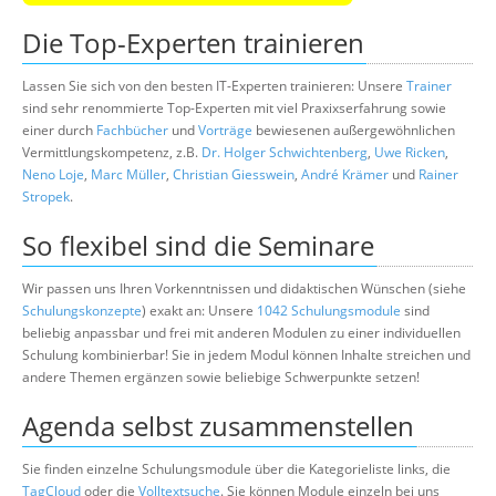
Die Top-Experten trainieren
Lassen Sie sich von den besten IT-Experten trainieren: Unsere
Trainer
sind sehr renommierte Top-Experten mit viel Praxixserfahrung sowie
einer durch
Fachbücher
und
Vorträge
bewiesenen außergewöhnlichen
Vermittlungskompetenz, z.B.
Dr. Holger Schwichtenberg
,
Uwe Ricken
,
Neno Loje
,
Marc Müller
,
Christian Giesswein
,
André Krämer
und
Rainer
Stropek
.
So flexibel sind die Seminare
Wir passen uns Ihren Vorkenntnissen und didaktischen Wünschen (siehe
Schulungskonzepte
) exakt an: Unsere
1042 Schulungsmodule
sind
beliebig anpassbar und frei mit anderen Modulen zu einer individuellen
Schulung kombinierbar! Sie in jedem Modul können Inhalte streichen und
andere Themen ergänzen sowie beliebige Schwerpunkte setzen!
Agenda selbst zusammenstellen
Sie finden einzelne Schulungsmodule über die Kategorieliste links, die
TagCloud
oder die
Volltextsuche
. Sie können Module einzeln bei uns