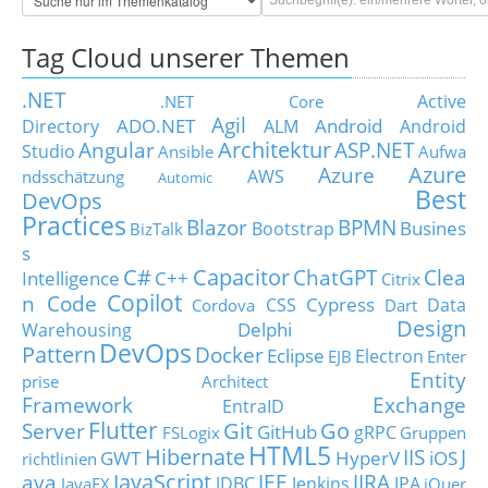
Tag Cloud unserer Themen
.NET
Active
.NET Core
Agil
ADO.NET
Android
Directory
ALM
Android
Architektur
Angular
ASP.NET
Studio
Ansible
Aufwa
Azure
Azure
AWS
ndsschätzung
Automic
Best
DevOps
Practices
Blazor
BPMN
Busines
Bootstrap
BizTalk
s
C#
Capacitor
ChatGPT
Clea
Intelligence
C++
Citrix
Copilot
n Code
Cypress
CSS
Data
Cordova
Dart
Design
Delphi
Warehousing
DevOps
Pattern
Docker
Eclipse
Electron
EJB
Enter
Entity
prise Architect
Framework
Exchange
EntraID
Flutter
Git
Go
Server
GitHub
gRPC
FSLogix
Gruppen
HTML5
Hibernate
IIS
J
GWT
HyperV
iOS
richtlinien
JavaScript
ava
JEE
JIRA
JDBC
Jenkins
JPA
JavaFX
jQuer