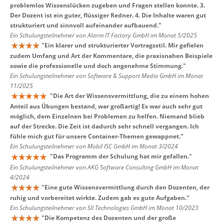
problemlos Wissenslücken zugeben und Fragen stellen konnte. 3.
Der Dozent ist ein guter, flüssiger Redner. 4. Die Inhalte waren gut
strukturiert und sinnvoll aufeinander aufbauend.
"
Ein Schulungsteilnehmer von Alarm IT Factory GmbH im Monat 5/2025
"
Ein klarer und strukturierter Vortragsstil. Mir gefielen
zudem Umfang und Art der Kommentare, die praxisnahen Beispiele
sowie die professionelle und doch angenehme Stimmung.
"
Ein Schulungsteilnehmer von Software & Support Media GmbH im Monat
11/2025
"
Die Art der Wissensvermittlung, die zu einem hohen
Anteil aus Übungen bestand, war großartig! Es war auch sehr gut
möglich, dem Einzelnen bei Problemen zu helfen. Niemand blieb
auf der Strecke. Die Zeit ist dadurch sehr schnell vergangen. Ich
fühle mich gut für unsere Container-Themen gewappnet.
"
Ein Schulungsteilnehmer von Mobil ISC GmbH im Monat 3/2024
"
Das Programm der Schulung hat mir gefallen.
"
Ein Schulungsteilnehmer von AKG Software Consulting GmbH im Monat
4/2024
"
Eine gute Wissensvermittlung durch den Dozenten, der
ruhig und vorbereitet wirkte. Zudem gab es gute Aufgaben.
"
Ein Schulungsteilnehmer von SII Technologies GmbH im Monat 10/2023
"
Die Kompetenz des Dozenten und der große