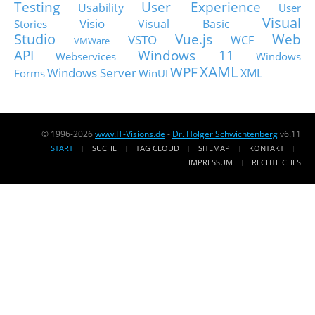
Testing
User Experience
Usability
User
Visual
Visio
Visual Basic
Stories
Studio
Vue.js
Web
VSTO
WCF
VMWare
API
Windows 11
Webservices
Windows
XAML
WPF
Windows Server
XML
Forms
WinUI
© 1996-2026
www.IT-Visions.de
-
Dr. Holger Schwichtenberg
v6.11
START
SUCHE
TAG CLOUD
SITEMAP
KONTAKT
IMPRESSUM
RECHTLICHES