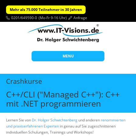
Mehr als 75.000 Teilnehmer in 30 Jahren
0201/649590-0
(Mo-Fr 9-16 Uhr)
Anfrage
MENU
Start
Crashkurse
Themen
C++/CLI ("Managed C++"): C++
Beratung
mit .NET programmieren
Individuelle Schulungen
Offene Seminare
Lernen Sie von
Dr. Holger Schwichtenberg
und anderen
renommierten
und praxiserfahrenen Experten
in genau auf Sie zugeschnittenen
Wissen
individuellen Schulungen, Trainings und Workshops!