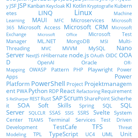
JSP
KI
JSF
Kanban
Kotlin
Kubern
y
Keycloak
Kryptografie
Linux
LINQ
etes
Machine
MAUI
Microservices
Learning
MFC
Microsoft
Microsoft CRM
Microsoft Access
365
Microsoft
Microsoft Test
Exchange
Microsoft Office
ML.NET
Manager
MongoDB
Multi-
MSI
Nano
MySQL
Threading
MVVM
MVC
Server
node.js
OOA
nHibernate
OIDC
NextJS
OAuth
D
Oracle
OpenAI
OR-
Pattern
Playwright
OWASP
PHP
Power
Mapping
Power
Apps
PowerShell
Platform
Projektmanagem
Project
ent
Python
React
PWA
RDP
Requirement
Refactoring
Scrum
SAP
Sicherhe
s
Rust
SharePoint
REST
ReSharper
SOA
SQL
Soft Skills
it
SQL
Spring
Server
Svelte
System
SSAS
SSRS
SQLCLR
SSIS
Center
Terminal Services
Test Driven
TEAMS
TFS
TestCafe
Development
Threat
TypeScript
Unit
TPL
UML
UC4
Modeling