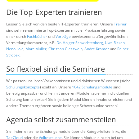
Die Top-Experten trainieren
Lassen Sie sich von den besten IT-Experten trainieren: Unsere
Trainer
sind sehr renommierte Top-Experten mit viel Praxixserfahrung sowie
einer durch
Fachbücher
und
Vorträge
bewiesenen außergewöhnlichen
Vermittlungskompetenz, z.B.
Dr. Holger Schwichtenberg
,
Uwe Ricken
,
Neno Loje
,
Marc Müller
,
Christian Giesswein
,
André Krämer
und
Rainer
Stropek
.
So flexibel sind die Seminare
Wir passen uns Ihren Vorkenntnissen und didaktischen Wünschen (siehe
Schulungskonzepte
) exakt an: Unsere
1042 Schulungsmodule
sind
beliebig anpassbar und frei mit anderen Modulen zu einer individuellen
Schulung kombinierbar! Sie in jedem Modul können Inhalte streichen und
andere Themen ergänzen sowie beliebige Schwerpunkte setzen!
Agenda selbst zusammenstellen
Sie finden einzelne Schulungsmodule über die Kategorieliste links, die
TagCloud
oder die
Volltextsuche
. Sie können Module einzeln bei uns