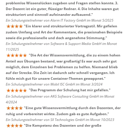
problemlos Wissenslücken zugeben und Fragen stellen konnte. 3.
Der Dozent ist ein guter, flüssiger Redner. 4. Die Inhalte waren gut
strukturiert und sinnvoll aufeinander aufbauend.
"
Ein Schulungsteilnehmer von Alarm IT Factory GmbH im Monat 5/2025
"
Ein klarer und strukturierter Vortragsstil. Mir gefielen
zudem Umfang und Art der Kommentare, die praxisnahen Beispiele
sowie die professionelle und doch angenehme Stimmung.
"
Ein Schulungsteilnehmer von Software & Support Media GmbH im Monat
11/2025
"
Die Art der Wissensvermittlung, die zu einem hohen
Anteil aus Übungen bestand, war großartig! Es war auch sehr gut
möglich, dem Einzelnen bei Problemen zu helfen. Niemand blieb
auf der Strecke. Die Zeit ist dadurch sehr schnell vergangen. Ich
fühle mich gut für unsere Container-Themen gewappnet.
"
Ein Schulungsteilnehmer von Mobil ISC GmbH im Monat 3/2024
"
Das Programm der Schulung hat mir gefallen.
"
Ein Schulungsteilnehmer von AKG Software Consulting GmbH im Monat
4/2024
"
Eine gute Wissensvermittlung durch den Dozenten, der
ruhig und vorbereitet wirkte. Zudem gab es gute Aufgaben.
"
Ein Schulungsteilnehmer von SII Technologies GmbH im Monat 10/2023
"
Die Kompetenz des Dozenten und der große