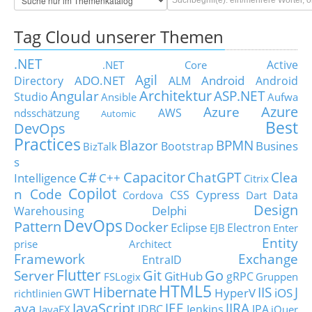
Tag Cloud unserer Themen
.NET
Active
.NET Core
Agil
ADO.NET
Android
Directory
ALM
Android
Architektur
Angular
ASP.NET
Studio
Ansible
Aufwa
Azure
Azure
AWS
ndsschätzung
Automic
Best
DevOps
Practices
Blazor
BPMN
Busines
Bootstrap
BizTalk
s
C#
Capacitor
ChatGPT
Clea
Intelligence
C++
Citrix
Copilot
n Code
Cypress
CSS
Data
Cordova
Dart
Design
Delphi
Warehousing
DevOps
Pattern
Docker
Eclipse
Electron
EJB
Enter
Entity
prise Architect
Framework
Exchange
EntraID
Flutter
Git
Go
Server
GitHub
gRPC
FSLogix
Gruppen
HTML5
Hibernate
IIS
J
GWT
HyperV
iOS
richtlinien
JavaScript
ava
JEE
JIRA
JDBC
Jenkins
JPA
JavaFX
jQuer