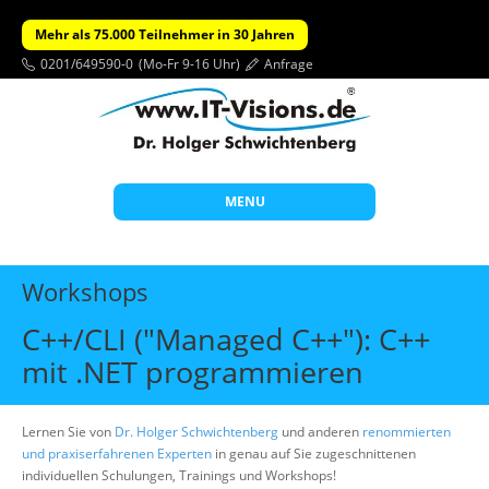
Mehr als 75.000 Teilnehmer in 30 Jahren
0201/649590-0
(Mo-Fr 9-16 Uhr)
Anfrage
MENU
Start
Workshops
Themen
C++/CLI ("Managed C++"): C++
Beratung
mit .NET programmieren
Individuelle Schulungen
Offene Seminare
Lernen Sie von
Dr. Holger Schwichtenberg
und anderen
renommierten
und praxiserfahrenen Experten
in genau auf Sie zugeschnittenen
Wissen
individuellen Schulungen, Trainings und Workshops!