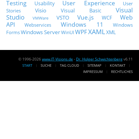
Testing
User Experience
Usability
User
Visual
Visio
Visual Basic
Stories
Studio
Vue.js
Web
VSTO
WCF
VMWare
API
Windows 11
Webservices
Windows
XAML
WPF
Windows Server
XML
Forms
WinUI
© 1996-2026
www.IT-Visions.de
-
Dr. Holger Schwichtenberg
v6.11
START
SUCHE
TAG CLOUD
SITEMAP
KONTAKT
IMPRESSUM
RECHTLICHES