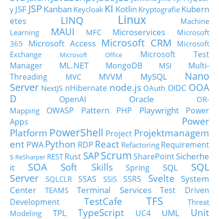
JSP
KI
JSF
Kanban
Kotlin
Kubern
y
Keycloak
Kryptografie
Linux
LINQ
etes
Machine
MAUI
Microservices
Learning
MFC
Microsoft
Microsoft CRM
Microsoft Access
365
Microsoft
Microsoft Test
Exchange
Microsoft Office
ML.NET
Manager
MongoDB
Multi-
MSI
Nano
MySQL
Threading
MVVM
MVC
Server
node.js
OOA
nHibernate
OIDC
NextJS
OAuth
D
Oracle
OpenAI
OR-
Pattern
Playwright
OWASP
PHP
Power
Mapping
Power
Apps
PowerShell
Platform
Projektmanagem
Project
ent
Python
React
PWA
RDP
Requirement
Refactoring
Scrum
SAP
Sicherhe
s
Rust
SharePoint
REST
ReSharper
SOA
SQL
Soft Skills
it
SQL
Spring
Server
Svelte
System
SSAS
SSRS
SQLCLR
SSIS
Center
Terminal Services
Test Driven
TEAMS
TFS
TestCafe
Development
Threat
TypeScript
Unit
TPL
UML
UC4
Modeling