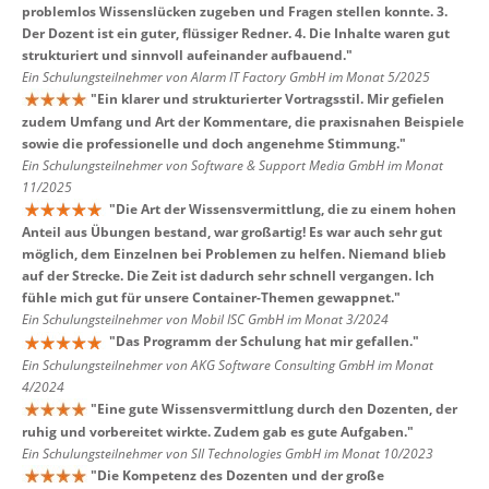
problemlos Wissenslücken zugeben und Fragen stellen konnte. 3.
Der Dozent ist ein guter, flüssiger Redner. 4. Die Inhalte waren gut
strukturiert und sinnvoll aufeinander aufbauend.
"
Ein Schulungsteilnehmer von Alarm IT Factory GmbH im Monat 5/2025
"
Ein klarer und strukturierter Vortragsstil. Mir gefielen
zudem Umfang und Art der Kommentare, die praxisnahen Beispiele
sowie die professionelle und doch angenehme Stimmung.
"
Ein Schulungsteilnehmer von Software & Support Media GmbH im Monat
11/2025
"
Die Art der Wissensvermittlung, die zu einem hohen
Anteil aus Übungen bestand, war großartig! Es war auch sehr gut
möglich, dem Einzelnen bei Problemen zu helfen. Niemand blieb
auf der Strecke. Die Zeit ist dadurch sehr schnell vergangen. Ich
fühle mich gut für unsere Container-Themen gewappnet.
"
Ein Schulungsteilnehmer von Mobil ISC GmbH im Monat 3/2024
"
Das Programm der Schulung hat mir gefallen.
"
Ein Schulungsteilnehmer von AKG Software Consulting GmbH im Monat
4/2024
"
Eine gute Wissensvermittlung durch den Dozenten, der
ruhig und vorbereitet wirkte. Zudem gab es gute Aufgaben.
"
Ein Schulungsteilnehmer von SII Technologies GmbH im Monat 10/2023
"
Die Kompetenz des Dozenten und der große