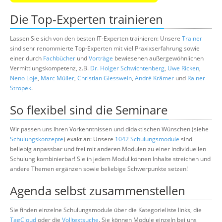
Die Top-Experten trainieren
Lassen Sie sich von den besten IT-Experten trainieren: Unsere
Trainer
sind sehr renommierte Top-Experten mit viel Praxixserfahrung sowie
einer durch
Fachbücher
und
Vorträge
bewiesenen außergewöhnlichen
Vermittlungskompetenz, z.B.
Dr. Holger Schwichtenberg
,
Uwe Ricken
,
Neno Loje
,
Marc Müller
,
Christian Giesswein
,
André Krämer
und
Rainer
Stropek
.
So flexibel sind die Seminare
Wir passen uns Ihren Vorkenntnissen und didaktischen Wünschen (siehe
Schulungskonzepte
) exakt an: Unsere
1042 Schulungsmodule
sind
beliebig anpassbar und frei mit anderen Modulen zu einer individuellen
Schulung kombinierbar! Sie in jedem Modul können Inhalte streichen und
andere Themen ergänzen sowie beliebige Schwerpunkte setzen!
Agenda selbst zusammenstellen
Sie finden einzelne Schulungsmodule über die Kategorieliste links, die
TagCloud
oder die
Volltextsuche
. Sie können Module einzeln bei uns