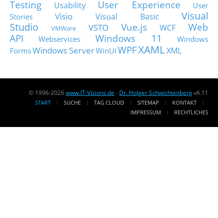
Testing
User Experience
Usability
User
Visual
Visio
Visual Basic
Stories
Studio
Vue.js
Web
VSTO
WCF
VMWare
API
Windows 11
Webservices
Windows
XAML
WPF
Windows Server
XML
Forms
WinUI
© 1996-2026
www.IT-Visions.de
-
Dr. Holger Schwichtenberg
v6.11
START
SUCHE
TAG CLOUD
SITEMAP
KONTAKT
IMPRESSUM
RECHTLICHES