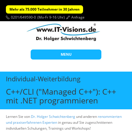
Mehr als 75.000 Teilnehmer in 30 Jahren
0201/649590-0
(Mo-Fr 9-16 Uhr)
Anfrage
MENU
Start
Individual-Weiterbildung
Themen
C++/CLI ("Managed C++"): C++
Beratung
mit .NET programmieren
Individuelle Schulungen
Offene Seminare
Lernen Sie von
Dr. Holger Schwichtenberg
und anderen
renommierten
und praxiserfahrenen Experten
in genau auf Sie zugeschnittenen
Wissen
individuellen Schulungen, Trainings und Workshops!