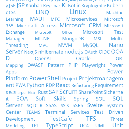
JSP
KI
JSF
Kanban
Kotlin
Kubern
y
Keycloak
Kryptografie
Linux
LINQ
etes
Machine
MAUI
Microservices
Learning
MFC
Microsoft
Microsoft CRM
Microsoft Access
365
Microsoft
Microsoft Test
Exchange
Microsoft Office
ML.NET
Manager
MongoDB
Multi-
MSI
Nano
MySQL
Threading
MVVM
MVC
Server
node.js
OOA
nHibernate
OIDC
NextJS
OAuth
D
Oracle
OpenAI
OR-
Pattern
Playwright
OWASP
PHP
Power
Mapping
Power
Apps
PowerShell
Platform
Projektmanagem
Project
ent
Python
React
PWA
RDP
Requirement
Refactoring
Scrum
SAP
Sicherhe
s
Rust
SharePoint
REST
ReSharper
SOA
SQL
Soft Skills
it
SQL
Spring
Server
Svelte
System
SSAS
SSRS
SQLCLR
SSIS
Center
Terminal Services
Test Driven
TEAMS
TFS
TestCafe
Development
Threat
TypeScript
Unit
TPL
UML
UC4
Modeling