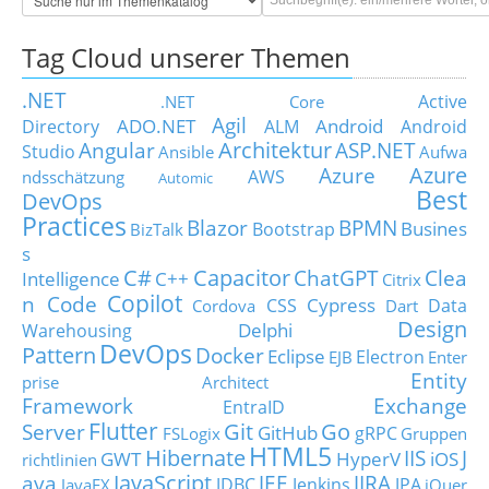
Tag Cloud unserer Themen
.NET
Active
.NET Core
Agil
ADO.NET
Android
Directory
ALM
Android
Architektur
Angular
ASP.NET
Studio
Ansible
Aufwa
Azure
Azure
AWS
ndsschätzung
Automic
Best
DevOps
Practices
Blazor
BPMN
Busines
Bootstrap
BizTalk
s
C#
Capacitor
ChatGPT
Clea
Intelligence
C++
Citrix
Copilot
n Code
Cypress
CSS
Data
Cordova
Dart
Design
Delphi
Warehousing
DevOps
Pattern
Docker
Eclipse
Electron
EJB
Enter
Entity
prise Architect
Framework
Exchange
EntraID
Flutter
Git
Go
Server
GitHub
gRPC
FSLogix
Gruppen
HTML5
Hibernate
IIS
J
GWT
HyperV
iOS
richtlinien
JavaScript
ava
JEE
JIRA
JDBC
Jenkins
JPA
JavaFX
jQuer